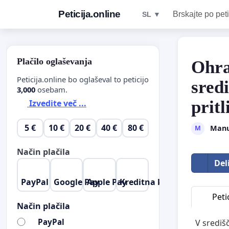
Peticija.online
Brskajte po peti
SL ▼
Plačilo oglaševanja
Ohra
Peticija.online bo oglaševal to peticijo
sred
3,000
osebam.
pritl
Izvedite več ...
5 €
10 €
20 €
40 €
80 €
Manu
M
Način plačila
Del
PayPal
Google Pay
Apple Pay
Kreditna kartica
Petic
Način plačila
PayPal
V središč