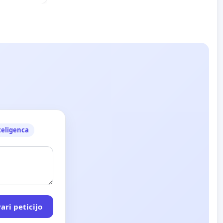
teligenca
ari peticijo