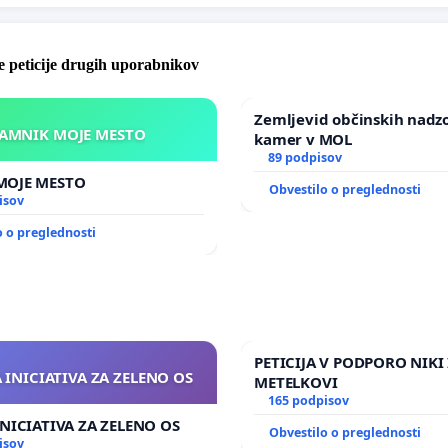
 peticije drugih uporabnikov
Zemljevid občinskih nadz
KAMNIK MOJE MESTO
kamer v MOL
89 podpisov
KAMNIK MOJE MESTO
Obvestilo o preglednosti
isov
o o preglednosti
PETICIJA V PODPORO NIKI 
 INICIATIVA ZA ZELENO OS
METELKOVI
165 podpisov
INICIATIVA ZA ZELENO OS
Obvestilo o preglednosti
isov