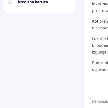
Kreditna kartica
lokal, n
prostora
Kot preb
ni v inte
Lokal je
bi pomen
izgublja
Podpisni
dejavnost
Kontakt