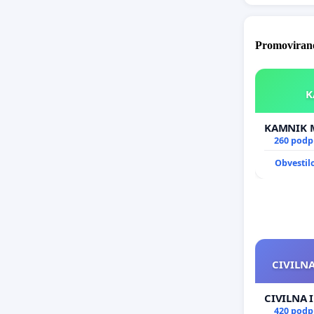
Promovirane
260 podp
Obvestil
CIVILNA
CIVILNA 
420 podp