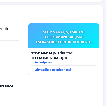
ornih
STOP NADALJNJI ŠIRITVI
TELEKOMUNIKACIJSKE
INFRASTRUKTURE IN DODATNIH
ANTEN V GRADIŠČAKU
STOP NADALJNJI ŠIRITVI
TELEKOMUNIKACIJSKE
INFRASTRUKTURE IN DODATNIH
54 podpisov
ANTEN V GRADIŠČAKU
Obvestilo o preglednosti
IN NAŠI