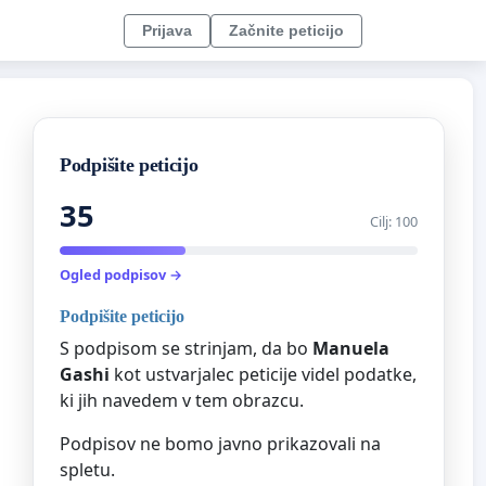
Prijava
Začnite peticijo
Podpišite peticijo
35
Cilj: 100
Ogled podpisov →
Podpišite peticijo
S podpisom se strinjam, da bo
Manuela
Gashi
kot ustvarjalec peticije videl podatke,
ki jih navedem v tem obrazcu.
Podpisov ne bomo javno prikazovali na
spletu.