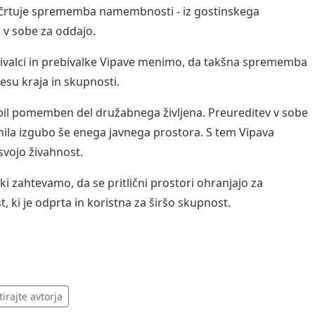
ačrtuje sprememba namembnosti - iz gostinskega
 v sobe za oddajo.
ivalci in prebivalke Vipave menimo, da takšna sprememba
resu kraja in skupnosti.
 bil pomemben del družabnega življena. Preureditev v sobe
ila izgubo še enega javnega prostora. S tem Vipava
 svojo živahnost.
ki zahtevamo, da se pritlični prostori ohranjajo za
, ki je odprta in koristna za širšo skupnost.
irajte avtorja