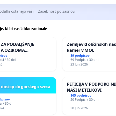
odatki ostanejo vaši
Zasebnost po zasnovi
je, ki bi vas lahko zanimale
A ZA PODALJŠANJE
Zemljevid občinskih na
A OZIROMA
kamer v MOL
JŠNJO PONOVNO
pisov
89 podpisov
si / 30 dni
69 Podpisi / 30 dni
TEV GOSPODA BERNARDA
26
23 Jun 2026
JA NA VELEPOSLANIŠTVO
KE SLOVENIJE V MOSKVI
PETICIJA V PODPORO NI
t dostop do gorskega sveta
NAŠI METELKOVI
165 podpisov
dpisov
20 Podpisi / 30 dni
i / 30 dni
024
30 Jun 2026