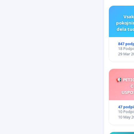
Vsak
pokojni
dela tu
847 pod
18 Podpis
29 Mar 2
📢 PETI
C
USPO
47 podp
10 Podpis
10 May 2