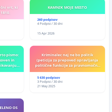
ni vrt, ki
KAMNIK MOJE MESTO
 1810.
260 podpisov
4 Podpisi / 30 dni
15 Apr 2026
rto pismo:
Kriminalec naj ne bo politik
koven in
(peticija za prepoved opravljanja
likovanju
politične funkcije za pravnomočno
nk!
obsojene politike)
5 630 podpisov
3 Podpisi / 30 dni
21 May 2025
ZELENO OS