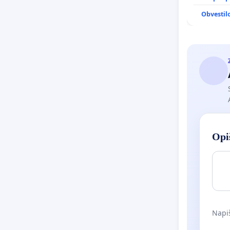
Obvestil
Opiš
Napiš