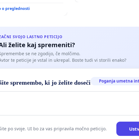
o o preglednosti
ZAČNI SVOJO LASTNO PETICIJO
Ali želite kaj spremeniti?
Spremembe se ne zgodijo, če molčimo.
Avtor te peticije je vstal in ukrepal. Boste tudi vi storili enako?
Poganja umetna in
ite spremembo, ki jo želite doseči
Ustv
ite po svoje. UI bo za vas pripravila močno peticijo.