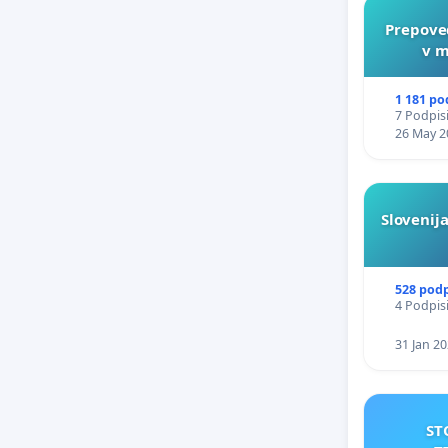
Prepove
v m
1 181 po
7 Podpisi
26 May 2
Slovenija
528 pod
4 Podpisi
31 Jan 2
ST