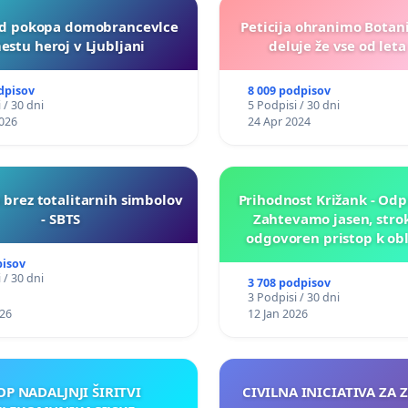
d pokopa domobrancevlce
Peticija ohranimo Botanič
estu heroj v Ljubljani
deluje že vse od leta
dpisov
8 009 podpisov
 / 30 dni
5 Podpisi / 30 dni
026
24 Apr 2024
 brez totalitarnih simbolov
Prihodnost Križank - Odp
- SBTS
Zahtevamo jasen, stro
odgovoren pristop k ob
prihodnosti Križa
pisov
 / 30 dni
3 708 podpisov
3 Podpisi / 30 dni
026
12 Jan 2026
OP NADALJNJI ŠIRITVI
CIVILNA INICIATIVA ZA 