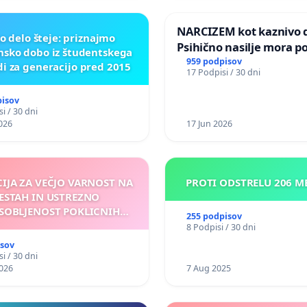
NARCIZEM kot kaznivo d
o delo šteje: priznajmo
Psihično nasilje mora po
nsko dobo iz študentskega
enako prepoznano kot f
959 podpisov
di za generacijo pred 2015
17 Podpisi / 30 dni
nasilje
pisov
i / 30 dni
026
17 Jun 2026
CIJA ZA VEČJO VARNOST NA
PROTI ODSTRELU 206 
ESTAH IN USTREZNO
SOBLJENOST POKLICNIH
255 podpisov
VOZNIKOV
8 Podpisi / 30 dni
isov
i / 30 dni
026
7 Aug 2025