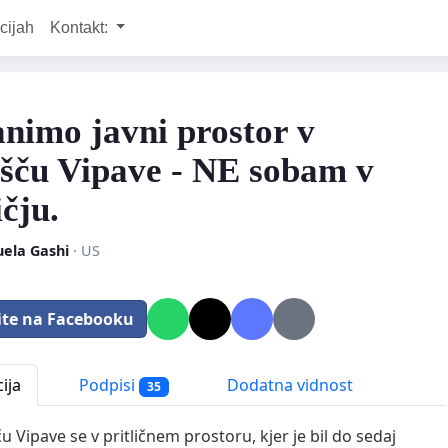
cijah
Kontakt:
nimo javni prostor v
išču Vipave - NE sobam v
ičju.
ela Gashi
· US
ite na Facebooku
ija
Podpisi
Dodatna vidnost
35
u Vipave se v pritličnem prostoru, kjer je bil do sedaj