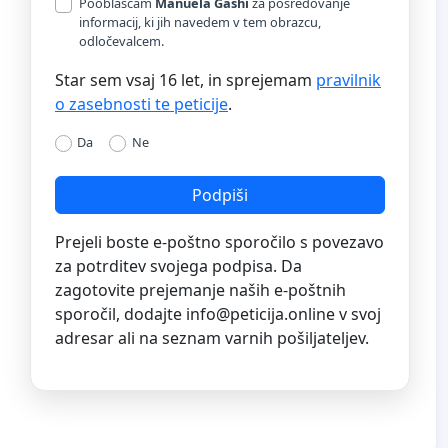
Pooblaščam
Manuela Gashi
za posredovanje
informacij, ki jih navedem v tem obrazcu,
odločevalcem.
Star sem vsaj 16 let, in sprejemam
pravilnik
o zasebnosti te peticije
.
Da
Ne
Podpiši
Prejeli boste e-poštno sporočilo s povezavo
za potrditev svojega podpisa. Da
zagotovite prejemanje naših e-poštnih
sporočil, dodajte
info@peticija.online
v svoj
adresar ali na seznam varnih pošiljateljev.