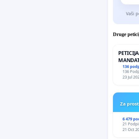
Vaši p
Druge petici
PETICIJ
MANDAT
ČIMPRE
136 pod
136 Podpi
NAPOTI
23 Jul 20
ŠRAJNER
REPUBLI
Za pros
6 479 po
21 Podpis
21 Oct 2