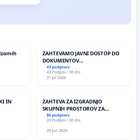
dzornih
ZAHTEVAMO JAVNI DOSTOP DO
DOKUMENTOV
PARLAMENTARNIH
43 podpisov
43 Podpisi / 30 dni
PREISKOVALNIH KOMISIJ O
31 Jul 2026
ILEGALNI TRGOVINI Z OROŽJEM
KI IN
ZAHTEVA ZA IZGRADNJO
SKUPNIH PROSTOROV ZA
PREBIVALCE KRAJEVNE
86 podpisov
20 Podpisi / 30 dni
SKUPNOSTI PRESTRANEK
20 Jun 2026