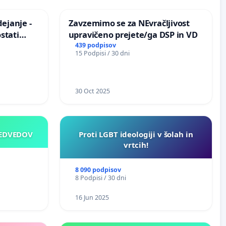
ejanje -
Zavzemimo se za NEvračljivost
stati
upravičeno prejete/ga DSP in VD
izično
439 podpisov
15 Podpisi / 30 dni
30 Oct 2025
MEDVEDOV
Proti LGBT ideologiji v šolah in
vrtcih!
8 090 podpisov
8 Podpisi / 30 dni
16 Jun 2025