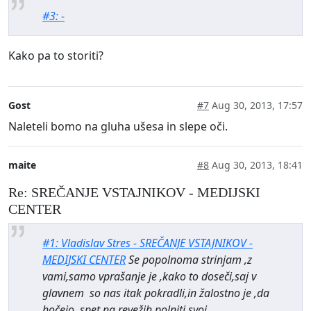
#3: -
Kako pa to storiti?
Gost
#7
Aug 30, 2013, 17:57
Naleteli bomo na gluha ušesa in slepe oči.
maite
#8
Aug 30, 2013, 18:41
Re: SREČANJE VSTAJNIKOV - MEDIJSKI
CENTER
#1: Vladislav Stres - SREČANJE VSTAJNIKOV -
MEDIJSKI CENTER
Se popolnoma strinjam ,z
vami,samo vprašanje je ,kako to doseči,saj v
glavnem so nas itak pokradli,in žalostno je ,da
hočejo ,spet na revežih polniti svoj