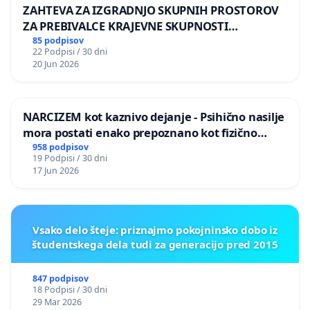
ZAHTEVA ZA IZGRADNJO SKUPNIH PROSTOROV
ZA PREBIVALCE KRAJEVNE SKUPNOSTI
PRESTRANEK
85 podpisov
22 Podpisi / 30 dni
20 Jun 2026
NARCIZEM kot kaznivo dejanje - Psihično nasilje
mora postati enako prepoznano kot fizično
nasilje
958 podpisov
19 Podpisi / 30 dni
17 Jun 2026
Vsako delo šteje: priznajmo pokojninsko dobo iz
študentskega dela tudi za generacijo pred 2015
847 podpisov
18 Podpisi / 30 dni
29 Mar 2026