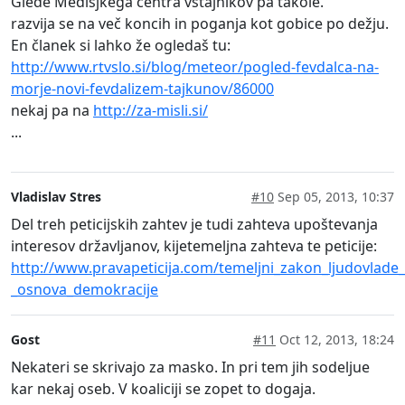
Glede Medisjkega centra vstajnikov pa takole.
razvija se na več koncih in poganja kot gobice po dežju.
En članek si lahko že ogledaš tu:
http://www.rtvslo.si/blog/meteor/pogled-fevdalca-na-
morje-novi-fevdalizem-tajkunov/86000
nekaj pa na
http://za-misli.si/
...
Vladislav Stres
#10
Sep 05, 2013, 10:37
Del treh peticijskih zahtev je tudi zahteva upoštevanja
interesov državljanov, kijetemeljna zahteva te peticije:
http://www.pravapeticija.com/temeljni_zakon_ljudovlade_
_osnova_demokracije
Gost
#11
Oct 12, 2013, 18:24
Nekateri se skrivajo za masko. In pri tem jih sodeljue
kar nekaj oseb. V koaliciji se zopet to dogaja.