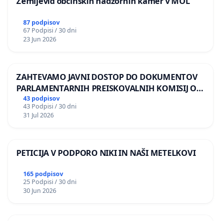
Zemljevid občinskih nadzornih kamer v MOL
87 podpisov
67 Podpisi / 30 dni
23 Jun 2026
ZAHTEVAMO JAVNI DOSTOP DO DOKUMENTOV
PARLAMENTARNIH PREISKOVALNIH KOMISIJ O
ILEGALNI TRGOVINI Z OROŽJEM
43 podpisov
43 Podpisi / 30 dni
31 Jul 2026
PETICIJA V PODPORO NIKI IN NAŠI METELKOVI
165 podpisov
25 Podpisi / 30 dni
30 Jun 2026