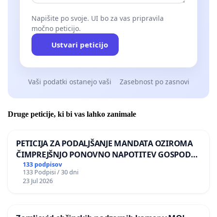
Napišite po svoje. UI bo za vas pripravila
močno peticijo.
Ustvari peticijo
Vaši podatki ostanejo vaši
Zasebnost po zasnovi
Druge peticije, ki bi vas lahko zanimale
PETICIJA ZA PODALJŠANJE MANDATA OZIROMA
ČIMPREJŠNJO PONOVNO NAPOTITEV GOSPODA
BERNARDA ŠRAJNERJA NA VELEPOSLANIŠTVO
133 podpisov
133 Podpisi / 30 dni
REPUBLIKE SLOVENIJE V MOSKVI
23 Jul 2026