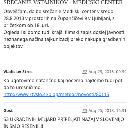
SREČANJE VSTAJNIKOV - MEDIJSKI CENTER
Obveščam, da bo srečanje Medijski center v sredo
28.8.2013 v prostorih na Župančičevi 9 v Ljubljani, s
pričetkom ob 18. uri.
Ogledali si bomo tudi krajši filmski zapis doslej javnosti
neznanega načina tajkunizacij preko nakupa gradbenih
objektov.
Vladislav Stres
#2
Aug 23, 2013, 09:34
Ko ugotovimo natančno kaj hočemo najdemo tudi pot
da to uresničimo.
http://www.rtvslo.si/blog/meteor/novosti/80115
Gost
#3
Aug 25, 2013, 16:31
53 UKRADENIH MILJARD PRIPELJATI NAZAJ V SLOVENIJO
IN SMO REŠENI!!!!!