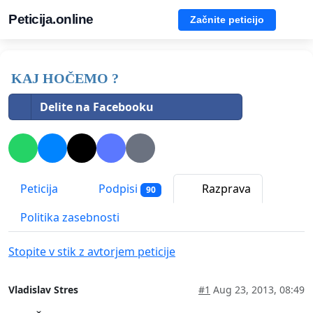
Peticija.online
Začnite peticijo
KAJ HOČEMO ?
Delite na Facebooku
Peticija
Podpisi
Razprava
90
Politika zasebnosti
Stopite v stik z avtorjem peticije
Vladislav Stres
#1
Aug 23, 2013, 08:49