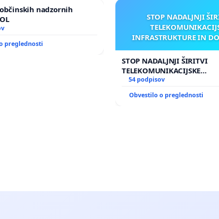
občinskih nadzornih
STOP NADALJNJI ŠIR
MOL
TELEKOMUNIKACIJ
ov
INFRASTRUKTURE IN D
o preglednosti
ANTEN V GRADIŠČ
STOP NADALJNJI ŠIRITVI
TELEKOMUNIKACIJSKE
INFRASTRUKTURE IN DODA
54 podpisov
ANTEN V GRADIŠČAKU
Obvestilo o preglednosti