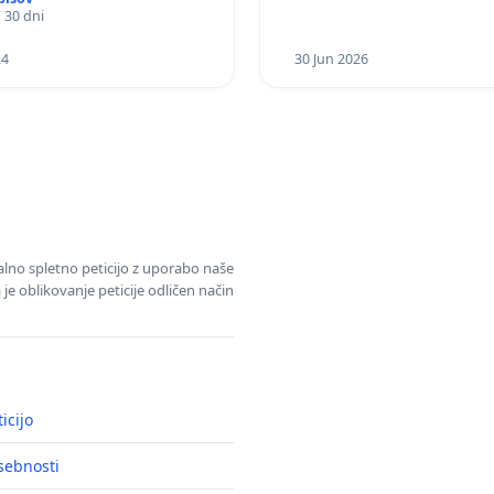
/ 30 dni
24
30 Jun 2026
alno spletno peticijo z uporabo naše
je oblikovanje peticije odličen način
icijo
asebnosti