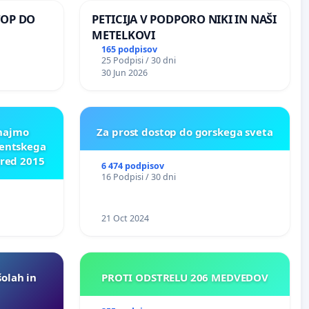
TOP DO
PETICIJA V PODPORO NIKI IN NAŠI
METELKOVI
165 podpisov
25 Podpisi / 30 dni
 O
30 Jun 2026
ROŽJEM
znajmo
Za prost dostop do gorskega sveta
dentskega
pred 2015
6 474 podpisov
16 Podpisi / 30 dni
21 Oct 2024
šolah in
PROTI ODSTRELU 206 MEDVEDOV