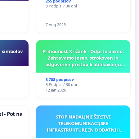
255 podpisov
8 Podpisi / 30 dni
7 Aug 2025
h simbolov
Prihodnost Križank - Odprto pismo:
Zahtevamo jasen, strokoven in
odgovoren pristop k oblikovanju
prihodnosti Križank!
3 708 podpisov
3 Podpisi / 30 dni
12 Jan 2026
 - Pot na
STOP NADALJNJI ŠIRITVI
TELEKOMUNIKACIJSKE
INFRASTRUKTURE IN DODATNIH
ANTEN V GRADIŠČAKU