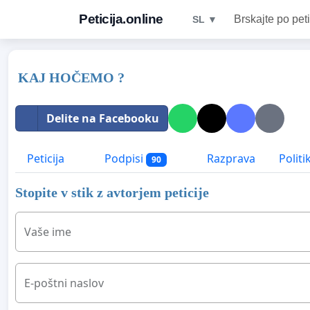
Peticija.online
Brskajte po peti
SL ▼
KAJ HOČEMO ?
Delite na Facebooku
Peticija
Podpisi
Razprava
Politi
90
Stopite v stik z avtorjem peticije
Vaše ime
E-poštni naslov