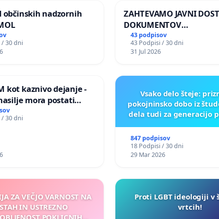
d občinskih nadzornih
ZAHTEVAMO JAVNI DOS
 MOL
DOKUMENTOV
PARLAMENTARNIH
ov
43 podpisov
 / 30 dni
43 Podpisi / 30 dni
PREISKOVALNIH KOMISIJ
6
31 Jul 2026
ILEGALNI TRGOVINI Z O
 kot kaznivo dejanje -
Vsako delo šteje: pri
nasilje mora postati
pokojninsko dobo iz štu
epoznano kot fizično
sov
dela tudi za generacijo 
 / 30 dni
847 podpisov
18 Podpisi / 30 dni
6
29 Mar 2026
IJA ZA VEČJO VARNOST NA
Proti LGBT ideologiji v 
STAH IN USTREZNO
vrtcih!
OBLJENOST POKLICNIH