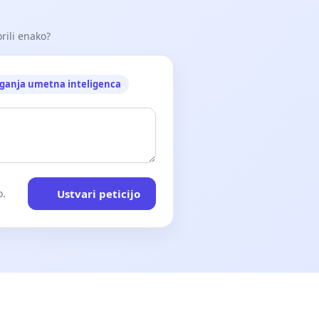
orili enako?
ganja umetna inteligenca
Ustvari peticijo
o.