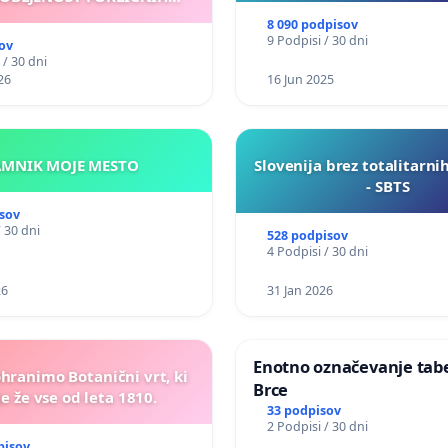
VOZNIKOV
8 090 podpisov
9 Podpisi / 30 dni
ov
 / 30 dni
26
16 Jun 2025
KAMNIK MOJE MESTO
Slovenija brez totalitarni
- SBTS
sov
/ 30 dni
528 podpisov
4 Podpisi / 30 dni
26
31 Jan 2026
Enotno označevanje tabel
ohranimo Botanični vrt, ki
Brce
e že vse od leta 1810.
33 podpisov
2 Podpisi / 30 dni
pisov