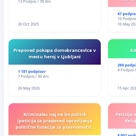
13 Podpisi / 30 dni
47 podpis
10 Podpisi
30 Oct 2025
10 May 20
Prepoved pokopa domobrancevlce v
mestu heroj v Ljubljani
260 podpi
4 Podpisi 
1 181 podpisov
7 Podpisi / 30 dni
26 May 2026
15 Apr 20
Kriminalec naj ne bo politik
Peticija 
(peticija za prepoved opravljanja
deluj
politične funkcije za pravnomočno
obsojene politike)
8 007 pod