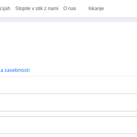
cijah
Stopite v stik z nami
O nas
Iskanje
ka zasebnosti