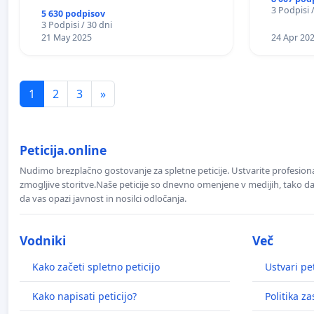
3 Podpisi 
5 630 podpisov
3 Podpisi / 30 dni
21 May 2025
24 Apr 20
1
2
3
»
Peticija.online
Nudimo brezplačno gostovanje za spletne peticije. Ustvarite profesion
zmogljive storitve.Naše peticije so dnevno omenjene v medijih, tako da 
da vas opazi javnost in nosilci odločanja.
Vodniki
Več
Kako začeti spletno peticijo
Ustvari pet
Kako napisati peticijo?
Politika z