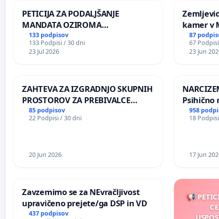
PETICIJA ZA PODALJŠANJE
Zemljevi
MANDATA OZIROMA
kamer v
ČIMPREJŠNJO PONOVNO
133 podpisov
87 podpis
133 Podpisi / 30 dni
67 Podpisi
NAPOTITEV GOSPODA BERNARDA
23 Jul 2026
23 Jun 202
ŠRAJNERJA NA VELEPOSLANIŠTVO
REPUBLIKE SLOVENIJE V MOSKVI
ZAHTEVA ZA IZGRADNJO SKUPNIH
NARCIZEM
PROSTOROV ZA PREBIVALCE
Psihično 
KRAJEVNE SKUPNOSTI
enako pr
85 podpisov
958 podpi
22 Podpisi / 30 dni
18 Podpisi
PRESTRANEK
nasilje
20 Jun 2026
17 Jun 202
Zavzemimo se za NEvračljivost
📢 PETIC
upravičeno prejete/ga DSP in VD
CE
437 podpisov
USPOS