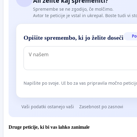
Ali želite kaj spremeniti?
Spremembe se ne zgodijo, če molčimo.
Avtor te peticije je vstal in ukrepal. Boste tudi vi st
Po
Opišite spremembo, ki jo želite doseči
Napišite po svoje. UI bo za vas pripravila močno peticij
Vaši podatki ostanejo vaši
Zasebnost po zasnovi
Druge peticije, ki bi vas lahko zanimale