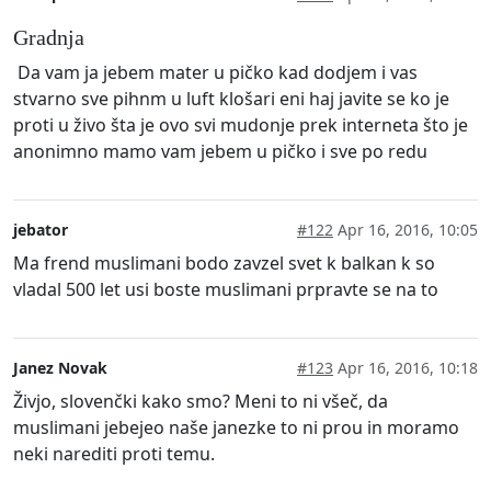
Gradnja
Da vam ja jebem mater u pičko kad dodjem i vas
stvarno sve pihnm u luft klošari eni haj javite se ko je
proti u živo šta je ovo svi mudonje prek interneta što je
anonimno mamo vam jebem u pičko i sve po redu
jebator
#122
Apr 16, 2016, 10:05
Ma frend muslimani bodo zavzel svet k balkan k so
vladal 500 let usi boste muslimani prpravte se na to
Janez Novak
#123
Apr 16, 2016, 10:18
Živjo, slovenčki kako smo? Meni to ni všeč, da
muslimani jebejeo naše janezke to ni prou in moramo
neki narediti proti temu.