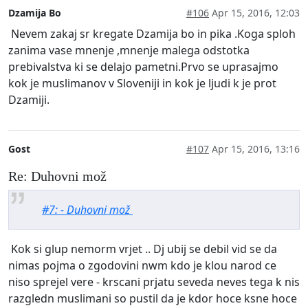
Dzamija Bo
#106
Apr 15, 2016, 12:03
Nevem zakaj sr kregate Dzamija bo in pika .Koga sploh
zanima vase mnenje ,mnenje malega odstotka
prebivalstva ki se delajo pametni.Prvo se uprasajmo
kok je muslimanov v Sloveniji in kok je ljudi k je prot
Dzamiji.
Gost
#107
Apr 15, 2016, 13:16
Re: Duhovni mož
#7: - Duhovni mož
Kok si glup nemorm vrjet .. Dj ubij se debil vid se da
nimas pojma o zgodovini nwm kdo je klou narod ce
niso sprejel vere - krscani prjatu seveda neves tega k nis
razgledn muslimani so pustil da je kdor hoce ksne hoce