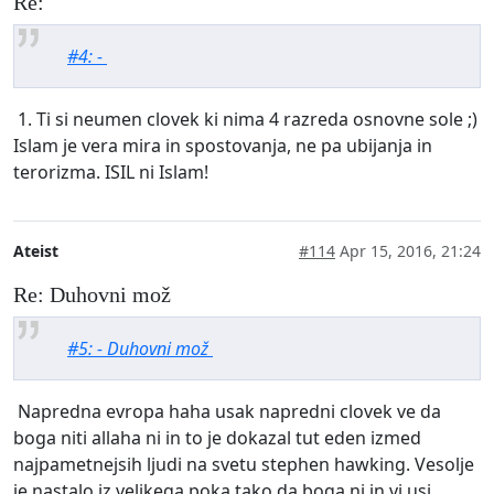
Re:
#4: -
1. Ti si neumen clovek ki nima 4 razreda osnovne sole ;)
Islam je vera mira in spostovanja, ne pa ubijanja in
terorizma. ISIL ni Islam!
Ateist
#114
Apr 15, 2016, 21:24
Re: Duhovni mož
#5: - Duhovni mož
Napredna evropa haha usak napredni clovek ve da
boga niti allaha ni in to je dokazal tut eden izmed
najpametnejsih ljudi na svetu stephen hawking. Vesolje
je nastalo iz velikega poka tako da boga ni in vi usi