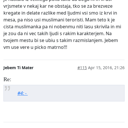
vrjsmete v nekaj kar ne obstaja, tko se za brezveze
kregate in delate razlike med ljudmi vsi smo iz krvi in
mesa, pa niso usi muslimani teroristi. Mam teto k je
cista muslimanka pa ni nobenmu niti lasu skrivila in mi
je zou da ni vec takih ljudi s rakim karakterjem. Na
tvojem mestu bi se ubiu s takim razmislanjem. Jebem
vm use vere u picko matrno!!!
Jebem Ti Mater
#115
Apr 15, 2016, 21:26
Re:
#4: -