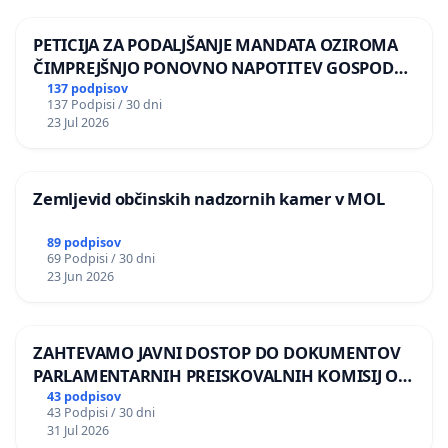
PETICIJA ZA PODALJŠANJE MANDATA OZIROMA
ČIMPREJŠNJO PONOVNO NAPOTITEV GOSPODA
BERNARDA ŠRAJNERJA NA VELEPOSLANIŠTVO
137 podpisov
137 Podpisi / 30 dni
REPUBLIKE SLOVENIJE V MOSKVI
23 Jul 2026
Zemljevid občinskih nadzornih kamer v MOL
89 podpisov
69 Podpisi / 30 dni
23 Jun 2026
ZAHTEVAMO JAVNI DOSTOP DO DOKUMENTOV
PARLAMENTARNIH PREISKOVALNIH KOMISIJ O
ILEGALNI TRGOVINI Z OROŽJEM
43 podpisov
43 Podpisi / 30 dni
31 Jul 2026