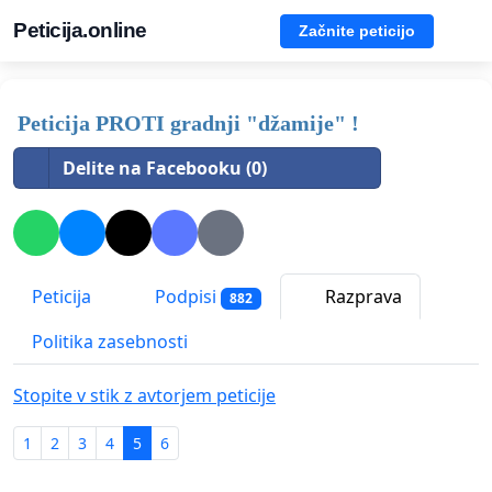
Peticija.online
Začnite peticijo
Peticija PROTI gradnji "džamije" !
Delite na Facebooku (0)
Peticija
Podpisi
Razprava
882
Politika zasebnosti
Stopite v stik z avtorjem peticije
1
2
3
4
5
6