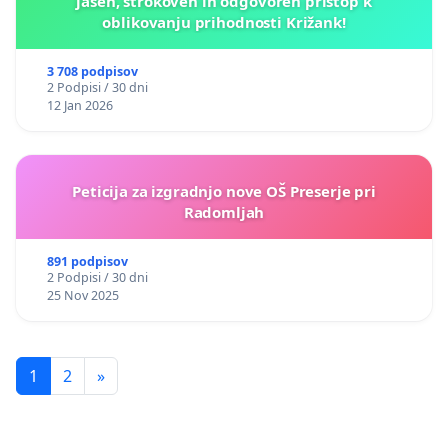
jasen, strokoven in odgovoren pristop k
oblikovanju prihodnosti Križank!
3 708 podpisov
2 Podpisi / 30 dni
12 Jan 2026
Peticija za izgradnjo nove OŠ Preserje pri
Radomljah
891 podpisov
2 Podpisi / 30 dni
25 Nov 2025
1
2
»