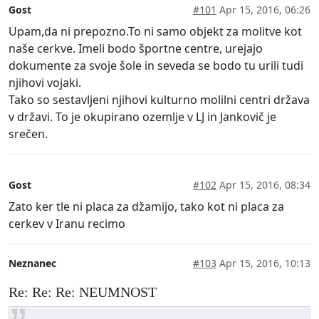
Gost
#101
Apr 15, 2016, 06:26
Upam,da ni prepozno.To ni samo objekt za molitve kot
naše cerkve. Imeli bodo športne centre, urejajo
dokumente za svoje šole in seveda se bodo tu urili tudi
njihovi vojaki.
Tako so sestavljeni njihovi kulturno molilni centri država
v državi. To je okupirano ozemlje v LJ in Jankovič je
srečen.
Gost
#102
Apr 15, 2016, 08:34
Zato ker tle ni placa za džamijo, tako kot ni placa za
cerkev v Iranu recimo
Neznanec
#103
Apr 15, 2016, 10:13
Re: Re: Re: NEUMNOST