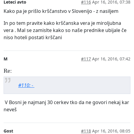
Leteci avto
#116
Apr 16, 2016, 07:38
Kako pa je prišlo krščanstvo v Slovenijo - z nasiljem
In po tem pravite kako krščanska vera je miroljubna
vera . Mal se zamislte kako so naše prednike ubijale če
niso hoteli postati krščani
M
#117
Apr 16, 2016, 07:42
Re:
#110: -
V Bosni je najmanj 30 cerkev tko da ne govori nekaj kar
neveš
Gost
#118
Apr 16, 2016, 08:05