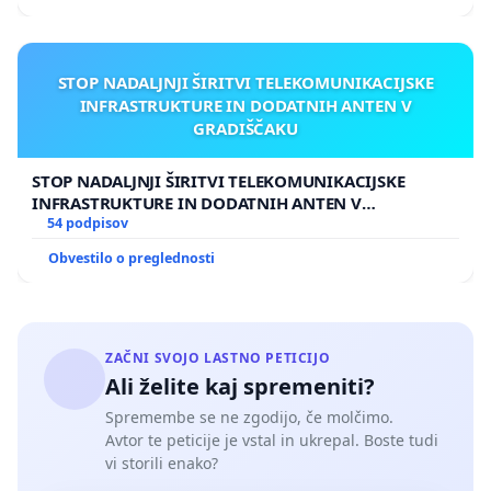
STOP NADALJNJI ŠIRITVI TELEKOMUNIKACIJSKE
INFRASTRUKTURE IN DODATNIH ANTEN V
GRADIŠČAKU
STOP NADALJNJI ŠIRITVI TELEKOMUNIKACIJSKE
INFRASTRUKTURE IN DODATNIH ANTEN V
GRADIŠČAKU
54 podpisov
Obvestilo o preglednosti
ZAČNI SVOJO LASTNO PETICIJO
Ali želite kaj spremeniti?
Spremembe se ne zgodijo, če molčimo.
Avtor te peticije je vstal in ukrepal. Boste tudi
vi storili enako?