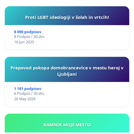
Proti LGBT ideologiji v šolah in vrtcih!
8 090 podpisov
8 Podpisi / 30 dni
16 Jun 2025
Prepoved pokopa domobrancevlce v mestu heroj v
Ljubljani
1 181 podpisov
6 Podpisi / 30 dni
26 May 2026
KAMNIK MOJE MESTO