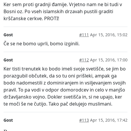
Ker sem proti gradnji đamije. Vrjetno nam ne bi tudi v
Bosni oz. Po vseh islamskih drzavah pustili graditi
krščanske cerkve. PROTI!
Gost
#111
Apr 15, 2016, 15:02
Če se ne bomo uprli, bomo izginili.
Gost
#112
Apr 15, 2016, 17:00
Ker tisti trenutek ko bodo imeli svoje svetišče, se jim bo
porazgubil občutek, da so tu oni prišleki, ampak ga
bodo nadomestili z dominiranjem in vsiljevanjem svojih
pravil. To pa vodi v odpor domorodcev in celo v manjšo
državljansko vojno. Dokler svetišča in, si ne upajo, ker
te moči še ne čutijo. Tako pač delujejo muslimani.
Gost
#113
Apr 15, 2016, 17:42