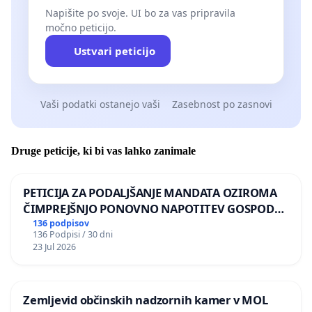
Napišite po svoje. UI bo za vas pripravila
močno peticijo.
Ustvari peticijo
Vaši podatki ostanejo vaši
Zasebnost po zasnovi
Druge peticije, ki bi vas lahko zanimale
PETICIJA ZA PODALJŠANJE MANDATA OZIROMA
ČIMPREJŠNJO PONOVNO NAPOTITEV GOSPODA
BERNARDA ŠRAJNERJA NA VELEPOSLANIŠTVO
136 podpisov
136 Podpisi / 30 dni
REPUBLIKE SLOVENIJE V MOSKVI
23 Jul 2026
Zemljevid občinskih nadzornih kamer v MOL