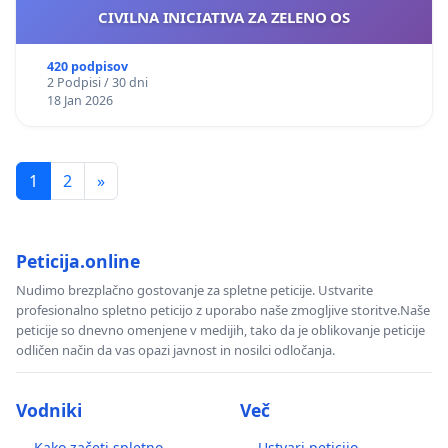
CIVILNA INICIATIVA ZA ZELENO OS
420 podpisov
2 Podpisi / 30 dni
18 Jan 2026
1
2
»
Peticija.online
Nudimo brezplačno gostovanje za spletne peticije. Ustvarite
profesionalno spletno peticijo z uporabo naše zmogljive storitve.Naše
peticije so dnevno omenjene v medijih, tako da je oblikovanje peticije
odličen način da vas opazi javnost in nosilci odločanja.
Vodniki
Več
Kako začeti spletno
Ustvari peticijo