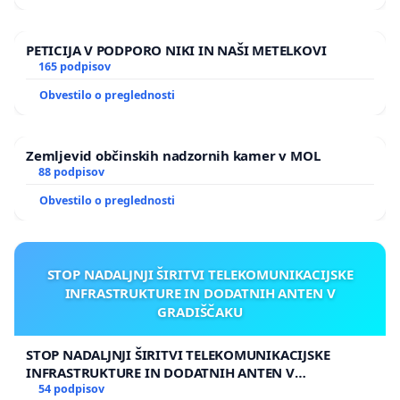
PETICIJA V PODPORO NIKI IN NAŠI METELKOVI
165 podpisov
Obvestilo o preglednosti
Zemljevid občinskih nadzornih kamer v MOL
88 podpisov
Obvestilo o preglednosti
STOP NADALJNJI ŠIRITVI TELEKOMUNIKACIJSKE
INFRASTRUKTURE IN DODATNIH ANTEN V
GRADIŠČAKU
STOP NADALJNJI ŠIRITVI TELEKOMUNIKACIJSKE
INFRASTRUKTURE IN DODATNIH ANTEN V
GRADIŠČAKU
54 podpisov