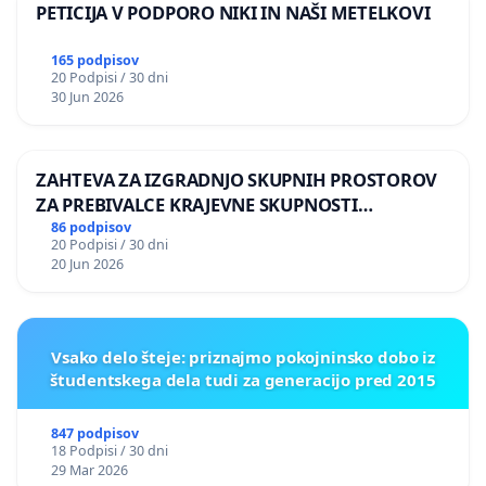
PETICIJA V PODPORO NIKI IN NAŠI METELKOVI
165 podpisov
20 Podpisi / 30 dni
30 Jun 2026
ZAHTEVA ZA IZGRADNJO SKUPNIH PROSTOROV
ZA PREBIVALCE KRAJEVNE SKUPNOSTI
PRESTRANEK
86 podpisov
20 Podpisi / 30 dni
20 Jun 2026
Vsako delo šteje: priznajmo pokojninsko dobo iz
študentskega dela tudi za generacijo pred 2015
847 podpisov
18 Podpisi / 30 dni
29 Mar 2026