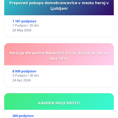
Prepoved pokopa domobrancevlce v mestu heroj v
Ljubljani
1 181 podpisov
7 Podpisi / 30 dni
26 May 2026
Peticija ohranimo Botanični vrt, ki deluje že vse od
leta 1810.
8 009 podpisov
5 Podpisi / 30 dni
24 Apr 2024
KAMNIK MOJE MESTO
260 podpisov