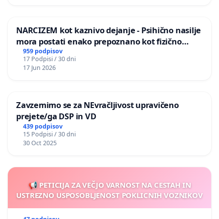
NARCIZEM kot kaznivo dejanje - Psihično nasilje
mora postati enako prepoznano kot fizično
nasilje
959 podpisov
17 Podpisi / 30 dni
17 Jun 2026
Zavzemimo se za NEvračljivost upravičeno
prejete/ga DSP in VD
439 podpisov
15 Podpisi / 30 dni
30 Oct 2025
📢 PETICIJA ZA VEČJO VARNOST NA CESTAH IN
USTREZNO USPOSOBLJENOST POKLICNIH VOZNIKOV