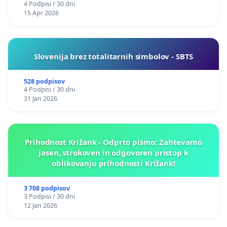
4 Podpisi / 30 dni
15 Apr 2026
Slovenija brez totalitarnih simbolov - SBTS
528 podpisov
4 Podpisi / 30 dni
31 Jan 2026
Prihodnost Križank - Odprto pismo: Zahtevamo
jasen, strokoven in odgovoren pristop k
oblikovanju prihodnosti Križank!
3 708 podpisov
3 Podpisi / 30 dni
12 Jan 2026