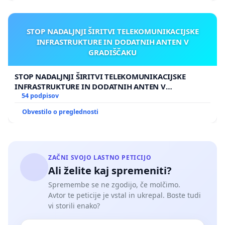
STOP NADALJNJI ŠIRITVI TELEKOMUNIKACIJSKE
INFRASTRUKTURE IN DODATNIH ANTEN V
GRADIŠČAKU
STOP NADALJNJI ŠIRITVI TELEKOMUNIKACIJSKE
INFRASTRUKTURE IN DODATNIH ANTEN V
GRADIŠČAKU
54 podpisov
Obvestilo o preglednosti
ZAČNI SVOJO LASTNO PETICIJO
Ali želite kaj spremeniti?
Spremembe se ne zgodijo, če molčimo.
Avtor te peticije je vstal in ukrepal. Boste tudi
vi storili enako?