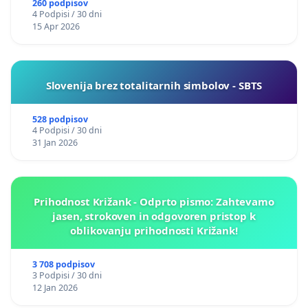
260 podpisov
4 Podpisi / 30 dni
15 Apr 2026
Slovenija brez totalitarnih simbolov - SBTS
528 podpisov
4 Podpisi / 30 dni
31 Jan 2026
Prihodnost Križank - Odprto pismo: Zahtevamo
jasen, strokoven in odgovoren pristop k
oblikovanju prihodnosti Križank!
3 708 podpisov
3 Podpisi / 30 dni
12 Jan 2026