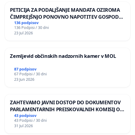
PETICIJA ZA PODALJŠANJE MANDATA OZIROMA
ČIMPREJŠNJO PONOVNO NAPOTITEV GOSPODA
BERNARDA ŠRAJNERJA NA VELEPOSLANIŠTVO
136 podpisov
136 Podpisi / 30 dni
REPUBLIKE SLOVENIJE V MOSKVI
23 Jul 2026
Zemljevid občinskih nadzornih kamer v MOL
87 podpisov
67 Podpisi / 30 dni
23 Jun 2026
ZAHTEVAMO JAVNI DOSTOP DO DOKUMENTOV
PARLAMENTARNIH PREISKOVALNIH KOMISIJ O
ILEGALNI TRGOVINI Z OROŽJEM
43 podpisov
43 Podpisi / 30 dni
31 Jul 2026