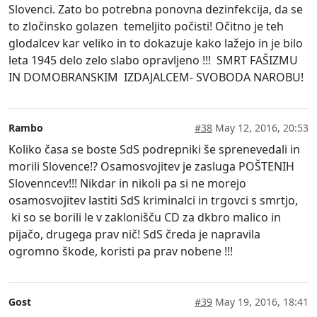
Slovenci. Zato bo potrebna ponovna dezinfekcija, da se
to zločinsko golazen temeljito počisti! Očitno je teh
glodalcev kar veliko in to dokazuje kako lažejo in je bilo
leta 1945 delo zelo slabo opravljeno !!! SMRT FAŠIZMU
IN DOMOBRANSKIM IZDAJALCEM- SVOBODA NAROBU!
Rambo
#38
May 12, 2016, 20:53
Koliko časa se boste SdS podrepniki še sprenevedali in
morili Slovence!? Osamosvojitev je zasluga POŠTENIH
Slovenncev!!! Nikdar in nikoli pa si ne morejo
osamosvojitev lastiti SdS kriminalci in trgovci s smrtjo,
ki so se borili le v zaklonišču CD za dkbro malico in
pijačo, drugega prav nič! SdS čreda je napravila
ogromno škode, koristi pa prav nobene !!!
Gost
#39
May 19, 2016, 18:41