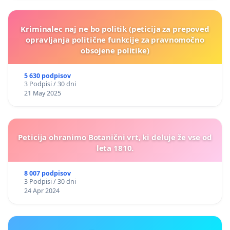
Kriminalec naj ne bo politik (peticija za prepoved
opravljanja politične funkcije za pravnomočno
obsojene politike)
5 630 podpisov
3 Podpisi / 30 dni
21 May 2025
Peticija ohranimo Botanični vrt, ki deluje že vse od
leta 1810.
8 007 podpisov
3 Podpisi / 30 dni
24 Apr 2024