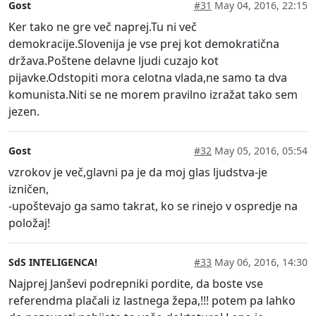
Gost
#31
May 04, 2016, 22:15
Ker tako ne gre več naprej.Tu ni več
demokracije.Slovenija je vse prej kot demokratična
država.Poštene delavne ljudi cuzajo kot
pijavke.Odstopiti mora celotna vlada,ne samo ta dva
komunista.Niti se ne morem pravilno izražat tako sem
jezen.
Gost
#32
May 05, 2016, 05:54
vzrokov je več,glavni pa je da moj glas ljudstva-je
izničen,
-upoštevajo ga samo takrat, ko se rinejo v ospredje na
položaj!
SdS INTELIGENCA!
#33
May 06, 2016, 14:30
Najprej Janševi podrepniki pordite, da boste vse
referendma plačali iz lastnega žepa,!!! potem pa lahko