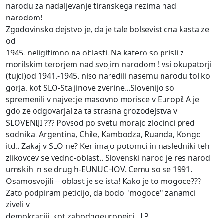
narodu za nadaljevanje tiranskega rezima nad
narodom!
Zgodovinsko dejstvo je, da je tale bolsevisticna kasta ze
od
1945. neligitimno na oblasti. Na katero so prisli z
morilskim terorjem nad svojim narodom ! vsi okupatorji
(tujci)od 1941.-1945. niso naredili nasemu narodu toliko
gorja, kot SLO-Staljinove zverine...Slovenijo so
spremenili v najvecje masovno morisce v Europi! A je
gdo ze odgovarjal za ta strasna grozodejstva v
SLOVENIJI ??? Povsod po svetu morajo zlocinci pred
sodnika! Argentina, Chile, Kambodza, Ruanda, Kongo
itd.. Zakaj v SLO ne? Ker imajo potomci in nasledniki teh
zlikovcev se vedno-oblast.. Slovenski narod je res narod
umskih in se drugih-EUNUCHOV. Cemu so se 1991.
Osamosvojili -- oblast je se ista! Kako je to mogoce???
Zato podpiram peticijo, da bodo "mogoce" zanamci
ziveli v
demokraciji, kot zahodnoeuropejci . LP