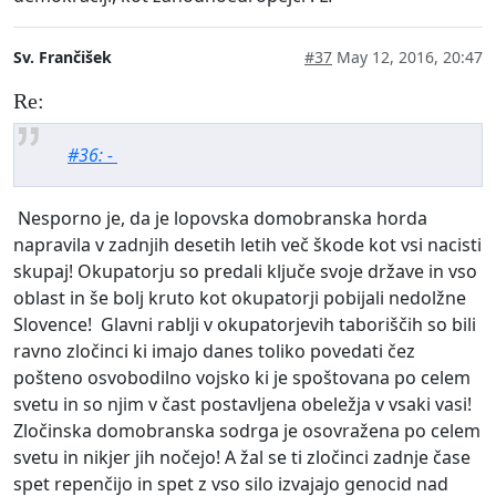
Sv. Frančišek
#37
May 12, 2016, 20:47
Re:
#36: -
Nesporno je, da je lopovska domobranska horda
napravila v zadnjih desetih letih več škode kot vsi nacisti
skupaj! Okupatorju so predali ključe svoje države in vso
oblast in še bolj kruto kot okupatorji pobijali nedolžne
Slovence! Glavni rablji v okupatorjevih taboriščih so bili
ravno zločinci ki imajo danes toliko povedati čez
pošteno osvobodilno vojsko ki je spoštovana po celem
svetu in so njim v čast postavljena obeležja v vsaki vasi!
Zločinska domobranska sodrga je osovražena po celem
svetu in nikjer jih nočejo! A žal se ti zločinci zadnje čase
spet repenčijo in spet z vso silo izvajajo genocid nad