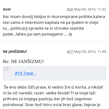
Gost
#26
May 04, 2016, 11:32
Ker imam dovolj lobijov in skurompirane politike.katera
tezi samo k interesom kapitala ne pa ljudem ki zivijo
tu....politicarji spravite se in striceke vzamite
polek...lahko pa vam pomagamo .... lp
NE JANŠIZMU!
#27
May 04, 2016, 11:49
Re: NE JANŠIZMU!
#19: Frenk -
Še eno debo SdS prase, ki vedno žre iz korita, a nikdaf
ni še nič naredil, razen velike škode! Ti te tvoje laži
prihrani za tvojega pastirja, ker jih boš zagotovo
potreboval. Sicer boš hitro ostal brez glave, čeprav jo