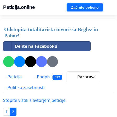
Peticija.online
Začnite peticijo
Odstopita totalitarista tovori-ša Brglez in
Pahor!
Delite na Facebooku
Peticija
Podpisi
Razprava
322
Politika zasebnosti
Stopite v stik z avtorjem peticije
1
2