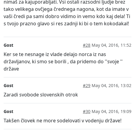
nimaš za kajuporabljati. Vsi ostali razsodni ljudje brez
tako velikega ovčjega črednega nagona, kot da imate v
vaši čredi pa sami dobro vidimo in vemo kdo kaj dela! Ti
s tvojo prazno glavo si res zadnji ki bi o tem kokodakal!
Gost
#28
May 04, 2016, 11:52
Ker se te nesnage iz vlade delajo norca iz nas
državljanov, ki smo se borili , da pridemo do ''svoje ''
države
Gost
#29
May 04, 2016, 13:02
Zaradi svobode slovenskih otrok
Gost
#30
May 04, 2016, 19:09
Takšen človek ne more sodelovati v vodenju države!