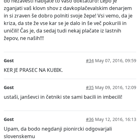
do nezavesti nabijate to vašo doktaturo! Lepo je
zganjati vaš klovn shov z davkoplačevalskim denarjem
in si zraven še dobro polniti svoje žepe! Vsi vemo, da je
kriza, da ste že vse kar se je dalo in še več pokurili in
uničili! Čas je, da sedaj tudi nekaj plačate iz lastnih
žepov, ne naših!!!
Gost
#34
May 07, 2016, 09:59
KER JE PRASEC NA KUBIK.
Gost
#35
May 09, 2016, 12:09
ustaši, janševci in četniki ste sami bacili in imbecili!
Gost
#36
May 12, 2016, 16:13
Upam, da bodo negdanji pionircki odgovarjali
slovenskemu