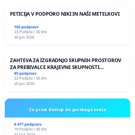
PETICIJA V PODPORO NIKI IN NAŠI METELKOVI
165 podpisov
23 Podpisi / 30 dni
30 Jun 2026
ZAHTEVA ZA IZGRADNJO SKUPNIH PROSTOROV
ZA PREBIVALCE KRAJEVNE SKUPNOSTI
PRESTRANEK
85 podpisov
22 Podpisi / 30 dni
20 Jun 2026
Za prost dostop do gorskega sveta
6 477 podpisov
19 Podpisi / 30 dni
21 Oct 2024