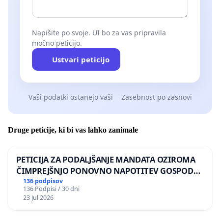
Napišite po svoje. UI bo za vas pripravila
močno peticijo.
Ustvari peticijo
Vaši podatki ostanejo vaši
Zasebnost po zasnovi
Druge peticije, ki bi vas lahko zanimale
PETICIJA ZA PODALJŠANJE MANDATA OZIROMA
ČIMPREJŠNJO PONOVNO NAPOTITEV GOSPODA
BERNARDA ŠRAJNERJA NA VELEPOSLANIŠTVO
136 podpisov
136 Podpisi / 30 dni
REPUBLIKE SLOVENIJE V MOSKVI
23 Jul 2026