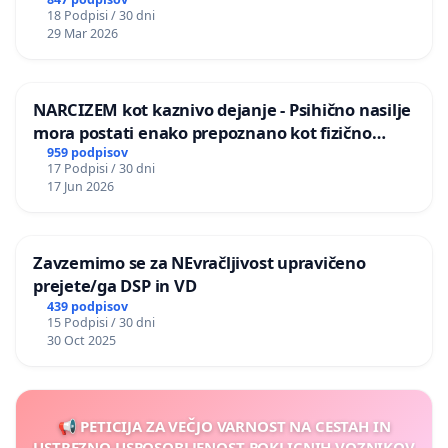
18 Podpisi / 30 dni
29 Mar 2026
NARCIZEM kot kaznivo dejanje - Psihično nasilje
mora postati enako prepoznano kot fizično
nasilje
959 podpisov
17 Podpisi / 30 dni
17 Jun 2026
Zavzemimo se za NEvračljivost upravičeno
prejete/ga DSP in VD
439 podpisov
15 Podpisi / 30 dni
30 Oct 2025
📢 PETICIJA ZA VEČJO VARNOST NA CESTAH IN
USTREZNO USPOSOBLJENOST POKLICNIH VOZNIKOV