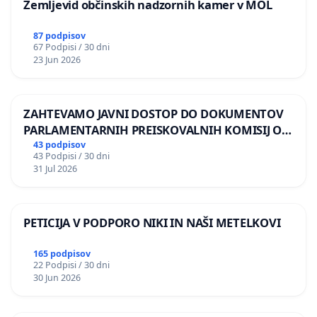
Zemljevid občinskih nadzornih kamer v MOL
87 podpisov
67 Podpisi / 30 dni
23 Jun 2026
ZAHTEVAMO JAVNI DOSTOP DO DOKUMENTOV
PARLAMENTARNIH PREISKOVALNIH KOMISIJ O
ILEGALNI TRGOVINI Z OROŽJEM
43 podpisov
43 Podpisi / 30 dni
31 Jul 2026
PETICIJA V PODPORO NIKI IN NAŠI METELKOVI
165 podpisov
22 Podpisi / 30 dni
30 Jun 2026