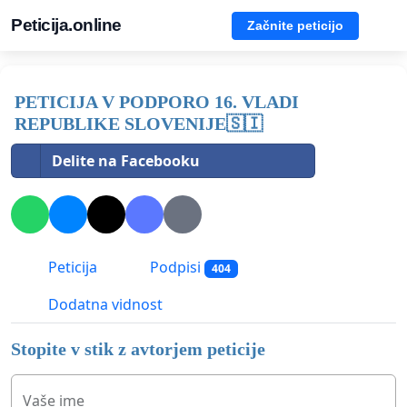
Peticija.online
Začnite peticijo
PETICIJA V PODPORO 16. VLADI
REPUBLIKE SLOVENIJE🇸🇮
Delite na Facebooku
Peticija
Podpisi
404
Dodatna vidnost
Stopite v stik z avtorjem peticije
Vaše ime