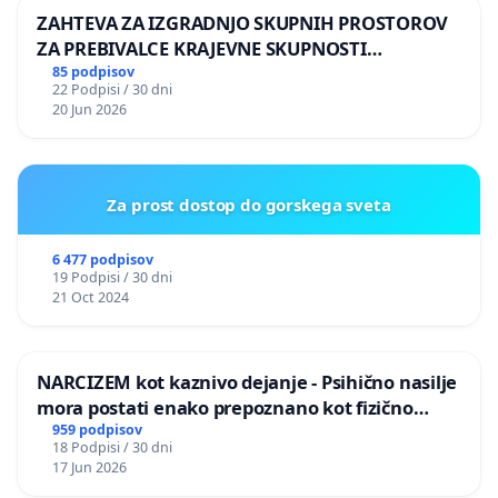
ZAHTEVA ZA IZGRADNJO SKUPNIH PROSTOROV
ZA PREBIVALCE KRAJEVNE SKUPNOSTI
PRESTRANEK
85 podpisov
22 Podpisi / 30 dni
20 Jun 2026
Za prost dostop do gorskega sveta
6 477 podpisov
19 Podpisi / 30 dni
21 Oct 2024
NARCIZEM kot kaznivo dejanje - Psihično nasilje
mora postati enako prepoznano kot fizično
nasilje
959 podpisov
18 Podpisi / 30 dni
17 Jun 2026