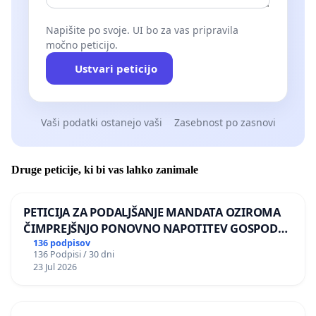
Napišite po svoje. UI bo za vas pripravila
močno peticijo.
Ustvari peticijo
Vaši podatki ostanejo vaši
Zasebnost po zasnovi
Druge peticije, ki bi vas lahko zanimale
PETICIJA ZA PODALJŠANJE MANDATA OZIROMA
ČIMPREJŠNJO PONOVNO NAPOTITEV GOSPODA
BERNARDA ŠRAJNERJA NA VELEPOSLANIŠTVO
136 podpisov
136 Podpisi / 30 dni
REPUBLIKE SLOVENIJE V MOSKVI
23 Jul 2026