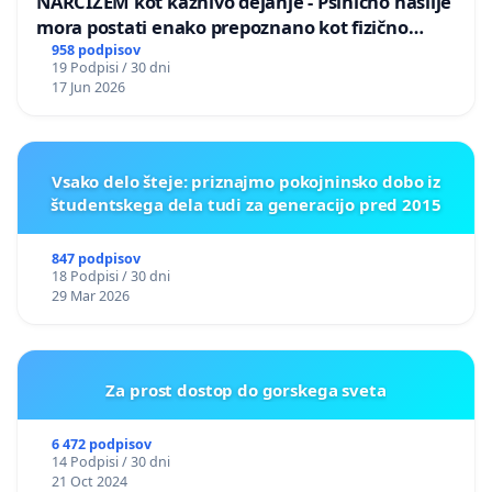
NARCIZEM kot kaznivo dejanje - Psihično nasilje
mora postati enako prepoznano kot fizično
nasilje
958 podpisov
19 Podpisi / 30 dni
17 Jun 2026
Vsako delo šteje: priznajmo pokojninsko dobo iz
študentskega dela tudi za generacijo pred 2015
847 podpisov
18 Podpisi / 30 dni
29 Mar 2026
Za prost dostop do gorskega sveta
6 472 podpisov
14 Podpisi / 30 dni
21 Oct 2024