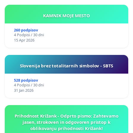
KAMNIK MOJE MESTO
260 podpisov
4 Podpisi / 30 dni
15 Apr 2026
Slovenija brez totalitarnih simbolov - SBTS
528 podpisov
4 Podpisi / 30 dni
31 Jan 2026
Prihodnost Križank - Odprto pismo: Zahtevamo
jasen, strokoven in odgovoren pristop k
oblikovanju prihodnosti Križank!