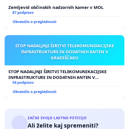
- Rega ( Švica ): Rega je švicarsko gospodarsko
Zemljevid občinskih nadzornih kamer v MOL
podjetje, specializirano za nujno medicinsko pomoč
87 podpisov
in prevoze s helikopterji,
Obvestilo o preglednosti
- Scandinavian MediCopter (Švedska): Ta švedski
operater izvaja HEMS in HAA storitve na Švedskem.
Podprite peticijo za takojšnjo ureditev področja
STOP NADALJNJI ŠIRITVI TELEKOMUNIKACIJSKE
INFRASTRUKTURE IN DODATNIH ANTEN V
medicinskih helikopterskih prevozov v Sloveniji in
GRADIŠČAKU
zagotovitev najboljše možne zdravstvene oskrbe za
vse državljane.
STOP NADALJNJI ŠIRITVI TELEKOMUNIKACIJSKE
INFRASTRUKTURE IN DODATNIH ANTEN V
Hvala za vašo podporo.
GRADIŠČAKU
54 podpisov
Obvestilo o preglednosti
ZAČNI SVOJO LASTNO PETICIJO
Ali želite kaj spremeniti?