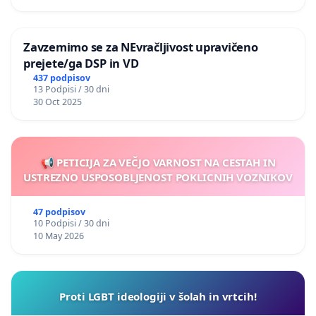
Zavzemimo se za NEvračljivost upravičeno
prejete/ga DSP in VD
437 podpisov
13 Podpisi / 30 dni
30 Oct 2025
📢 PETICIJA ZA VEČJO VARNOST NA CESTAH IN
USTREZNO USPOSOBLJENOST POKLICNIH VOZNIKOV
47 podpisov
10 Podpisi / 30 dni
10 May 2026
Proti LGBT ideologiji v šolah in vrtcih!