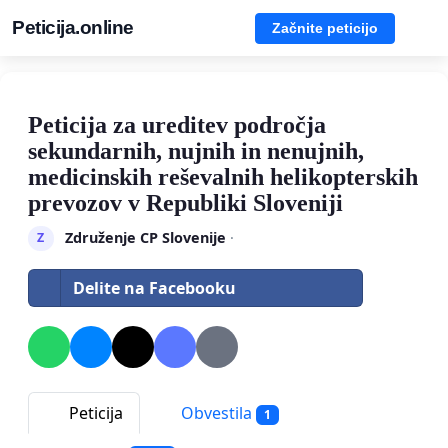
Peticija.online
Začnite peticijo
Peticija za ureditev področja
sekundarnih, nujnih in nenujnih,
medicinskih reševalnih helikopterskih
prevozov v Republiki Sloveniji
Združenje CP Slovenije
·
Z
Delite na Facebooku
Peticija
Obvestila
1