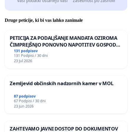
Vaši podatki ostanejo vaši
Zasebnost po zasnovi
Druge peticije, ki bi vas lahko zanimale
PETICIJA ZA PODALJŠANJE MANDATA OZIROMA
ČIMPREJŠNJO PONOVNO NAPOTITEV GOSPODA
BERNARDA ŠRAJNERJA NA VELEPOSLANIŠTVO
131 podpisov
131 Podpisi / 30 dni
REPUBLIKE SLOVENIJE V MOSKVI
23 Jul 2026
Zemljevid občinskih nadzornih kamer v MOL
87 podpisov
67 Podpisi / 30 dni
23 Jun 2026
ZAHTEVAMO JAVNI DOSTOP DO DOKUMENTOV