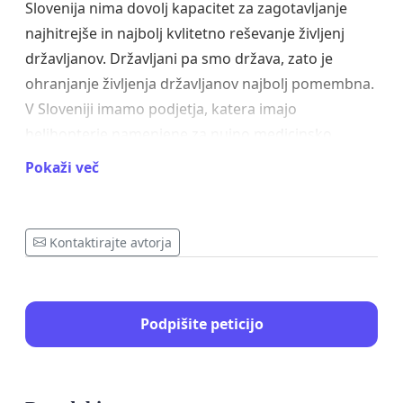
Slovenija nima dovolj kapacitet za zagotavljanje
najhitrejše in najbolj kvlitetno reševanje življenj
državljanov. Državljani pa smo država, zato je
ohranjanje življenja državljanov najbolj pomembna.
V Sloveniji imamo podjetja, katera imajo
helihopterje namenjene za nujno medicinsko
helikoptersko reševanje pacientov, ni razloga, da
Pokaži več
obstajajo pa ne smejo delovati. Uredba o letalskih
operacijah ne bi smela omejevati možnosti civilnim
organizacijam, ter gospodarskim subjektom, da
Kontaktirajte avtorja
zagotavljajo te ključne storitve. Takšno omejevanje
lahko privede do kršitve pravnih določb na
področjih, ki presegajo zgolj tehnične zahteve
Podpišite peticijo
letalstva.
Poleg tega se zavedamo, da morajo državljani
uživati pravice pacientov, vključno s pravico do