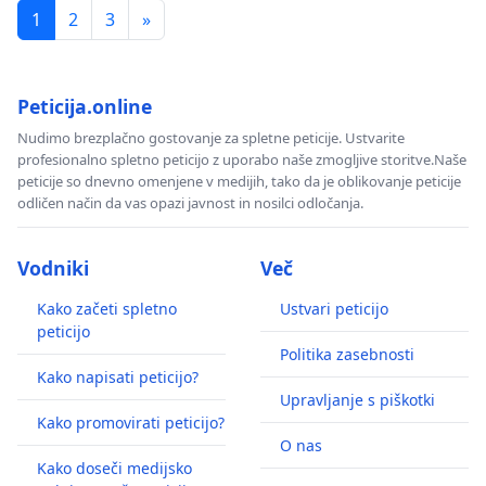
1
2
3
»
Peticija.online
Nudimo brezplačno gostovanje za spletne peticije. Ustvarite
profesionalno spletno peticijo z uporabo naše zmogljive storitve.Naše
peticije so dnevno omenjene v medijih, tako da je oblikovanje peticije
odličen način da vas opazi javnost in nosilci odločanja.
Vodniki
Več
Kako začeti spletno
Ustvari peticijo
peticijo
Politika zasebnosti
Kako napisati peticijo?
Upravljanje s piškotki
Kako promovirati peticijo?
O nas
Kako doseči medijsko