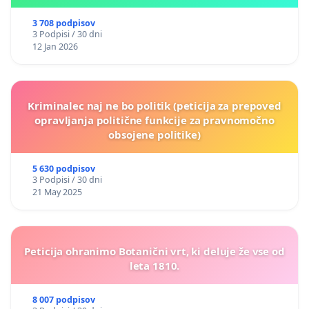
3 708 podpisov
3 Podpisi / 30 dni
12 Jan 2026
Kriminalec naj ne bo politik (peticija za prepoved
opravljanja politične funkcije za pravnomočno
obsojene politike)
5 630 podpisov
3 Podpisi / 30 dni
21 May 2025
Peticija ohranimo Botanični vrt, ki deluje že vse od
leta 1810.
8 007 podpisov