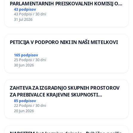
PARLAMENTARNIH PREISKOVALNIH KOMISIJ O
ILEGALNI TRGOVINI Z OROŽJEM
43 podpisov
43 Podpisi / 30 dni
31 Jul 2026
PETICIJA V PODPORO NIKI IN NAŠI METELKOVI
165 podpisov
25 Podpisi / 30 dni
30 Jun 2026
ZAHTEVA ZA IZGRADNJO SKUPNIH PROSTOROV
ZA PREBIVALCE KRAJEVNE SKUPNOSTI
PRESTRANEK
85 podpisov
22 Podpisi / 30 dni
20 Jun 2026