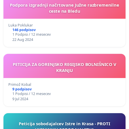
Podpora izgradnji načrtovane Južne razbremenilne
ceste na Bledu
Luka Poklukar
146 podpisov
1 Podpisi / 12 mesecev
22 Aug 2024
PETICIJA ZA GORENJSKO REGIJSKO BOLNIŠNICO V
KRANJU
Primož Kobal
9 podpisov
1 Podpisi / 12 mesecev
9 Jul 2024
Peticija sobodajalcev Istre in Krasa - PROTI