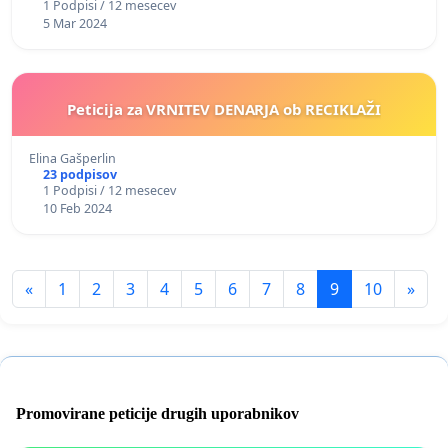
1 Podpisi / 12 mesecev
5 Mar 2024
Peticija za VRNITEV DENARJA ob RECIKLAŽI
Elina Gašperlin
23 podpisov
1 Podpisi / 12 mesecev
10 Feb 2024
«
1
2
3
4
5
6
7
8
9
10
»
Promovirane peticije drugih uporabnikov