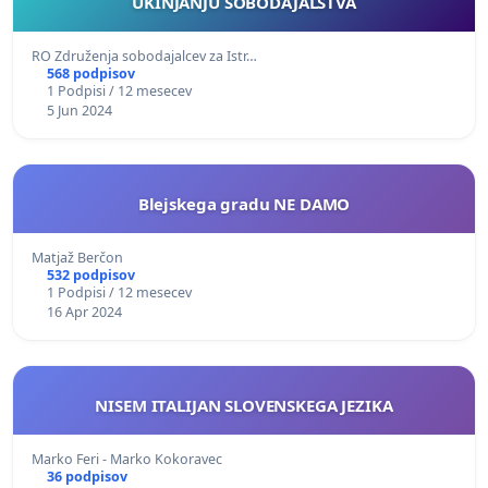
UKINJANJU SOBODAJALSTVA
RO Združenja sobodajalcev za Istr…
568 podpisov
1 Podpisi / 12 mesecev
5 Jun 2024
Blejskega gradu NE DAMO
Matjaž Berčon
532 podpisov
1 Podpisi / 12 mesecev
16 Apr 2024
NISEM ITALIJAN SLOVENSKEGA JEZIKA
Marko Feri - Marko Kokoravec
36 podpisov