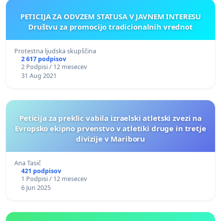
PETICIJA ZA ODVZEM STATUSA V JAVNEM INTERESU
Društvu za promocijo tradicionalnih vrednot
Protestna ljudska skupščina
2 617 podpisov
2 Podpisi / 12 mesecev
31 Aug 2021
Peticija za preklic vabila izraelski atletski zvezi na
Evropsko ekipno prvenstvo v atletiki druge in tretje
divizije v Mariboru
Ana Tasič
421 podpisov
1 Podpisi / 12 mesecev
6 Jun 2025