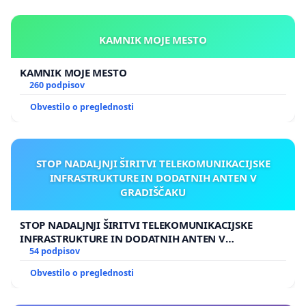
KAMNIK MOJE MESTO
KAMNIK MOJE MESTO
260 podpisov
Obvestilo o preglednosti
STOP NADALJNJI ŠIRITVI TELEKOMUNIKACIJSKE
INFRASTRUKTURE IN DODATNIH ANTEN V
GRADIŠČAKU
STOP NADALJNJI ŠIRITVI TELEKOMUNIKACIJSKE
INFRASTRUKTURE IN DODATNIH ANTEN V
GRADIŠČAKU
54 podpisov
Obvestilo o preglednosti