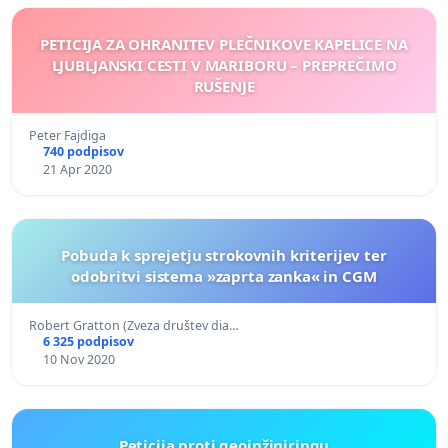
PETICIJA ZA OHRANITEV PLEČNIKOVE KAPELICE NA
LJUBLJANSKI CESTI V MARIBORU – PREPREČIMO
RUŠENJE
Peter Fajdiga
740 podpisov
21 Apr 2020
Pobuda k sprejetju strokovnih kriterijev ter
odobritvi sistema »zaprta zanka« in CGM
Robert Gratton (Zveza društev dia…
6 325 podpisov
10 Nov 2020
Peticija proti geoinžiniringu