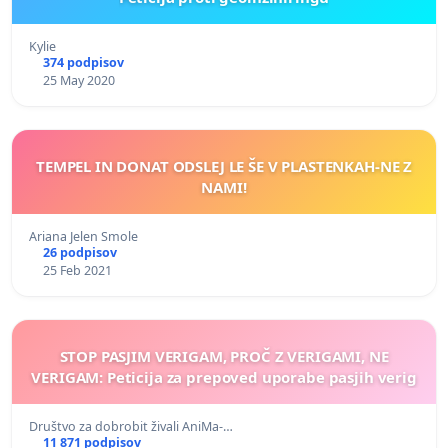
Kylie
374 podpisov
25 May 2020
TEMPEL IN DONAT ODSLEJ LE ŠE V PLASTENKAH-NE Z
NAMI!
Ariana Jelen Smole
26 podpisov
25 Feb 2021
STOP PASJIM VERIGAM, PROČ Z VERIGAMI, NE
VERIGAM: Peticija za prepoved uporabe pasjih verig
Društvo za dobrobit živali AniMa-…
11 871 podpisov