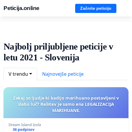
Peticija.online
Začnite peticijo
Najbolj priljubljene peticije v
letu 2021 - Slovenija
V trendu
Najnovejše peticije
Zakaj so ljudje ki kadijo marihuano postavljeni v
slabo luč? Rešitev je samo ena LEGALIZACIJA
MARIHUANE.
Dream Island Izola
36 podpisov