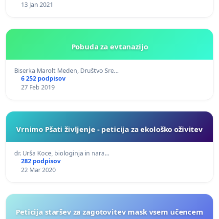
13 Jan 2021
Pobuda za evtanazijo
Biserka Marolt Meden, Društvo Sre…
6 252 podpisov
27 Feb 2019
Vrnimo Pšati življenje - peticija za ekološko oživitev
dr. Urša Koce, biologinja in nara…
282 podpisov
22 Mar 2020
Peticija staršev za zagotovitev mask vsem učencem