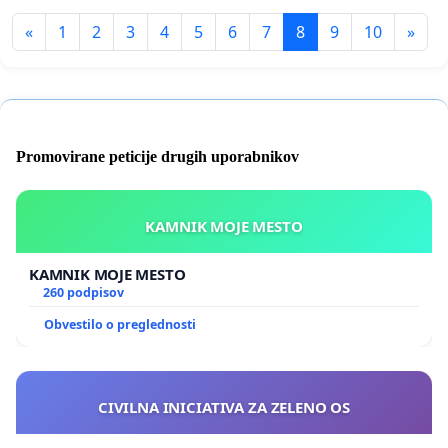
«
1
2
3
4
5
6
7
8
9
10
»
Promovirane peticije drugih uporabnikov
KAMNIK MOJE MESTO
KAMNIK MOJE MESTO
260 podpisov
Obvestilo o preglednosti
CIVILNA INICIATIVA ZA ZELENO OS