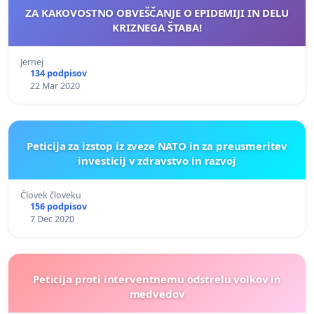
ZA KAKOVOSTNO OBVEŠČANJE O EPIDEMIJI IN DELU
KRIZNEGA ŠTABA!
Jernej
134 podpisov
22 Mar 2020
Peticija za izstop iz zveze NATO in za preusmeritev
investicij v zdravstvo in razvoj
Človek človeku
156 podpisov
7 Dec 2020
Peticija proti interventnemu odstrelu volkov in
medvedov