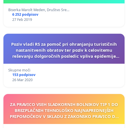
Biserka Marolt Meden, Društvo Sre…
6 252 podpisov
27 Feb 2019
Poziv vladi RS za pomoč pri ohranjanju turističnih
nastanitvenih obratov ter poziv k celovitemu
reševanju dolgoročnih posledic vpliva epidemije
COVID - 19 na upad turističnih nočitev
Skupne moči
153 podpisov
26 Mar 2020
ZA PRAVICO VSEH SLADKORNIH BOLNIKOV TIP 1 DO
BREZPLAČNIH TEHNOLOŠKO NAJNAPREDNEJŠIH
PRIPOMOČKOV V SKLADU Z ZAKONSKO PRAVICO DO
NAJVIŠJE MOŽNE STOPNJE ZDRAVJA