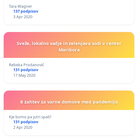
Tara Wagner
137 podpisov
3 Apr 2020
Sveže, lokalno sadje in zelenjava sodi v center
Maribora
Rebeka Prodanovič
131 podpisov
17 May 2020
8 zahtev za varne domove med pandemijo
Kje bomo pa jutri spali?
131 podpisov
2 Apr 2020