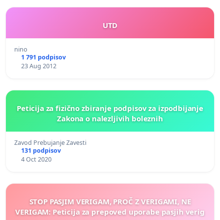
UTD
nino
1 791 podpisov
23 Aug 2012
Peticija za fizično zbiranje podpisov za izpodbijanje
Zakona o nalezljivih boleznih
Zavod Prebujanje Zavesti
131 podpisov
4 Oct 2020
STOP PASJIM VERIGAM, PROČ Z VERIGAMI, NE
VERIGAM: Peticija za prepoved uporabe pasjih verig