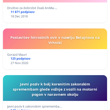
Društvo za dobrobit živali AniMa-…
11 871 podpisov
18 Dec 2018
Postavitev hitrostnih ovir v naselju Betajnova na
Vrhniki
Gorazd Mauri
125 podpisov
27 Nov 2020
Javni poziv k bolj korenitim zakonskim
spremembam glede vožnje z vozili na motorni
pogon v naravnem okolju
Javni poziv k zakonskim sprememba…