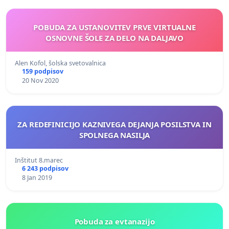
POBUDA ZA USTANOVITEV PRVE VIRTUALNE
OSNOVNE ŠOLE ZA DELO NA DALJAVO
Alen Kofol, šolska svetovalnica
159 podpisov
20 Nov 2020
ZA REDEFINICIJO KAZNIVEGA DEJANJA POSILSTVA IN
SPOLNEGA NASILJA
Inštitut 8.marec
6 243 podpisov
8 Jan 2019
Pobuda za evtanazijo