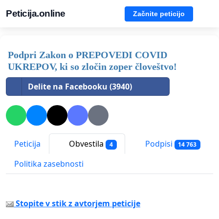
Peticija.online
Začnite peticijo
Podpri Zakon o PREPOVEDI COVID
UKREPOV, ki so zločin zoper človeštvo!
Delite na Facebooku (3940)
Peticija
Obvestila
Podpisi
4
14 763
Politika zasebnosti
Stopite v stik z avtorjem peticije