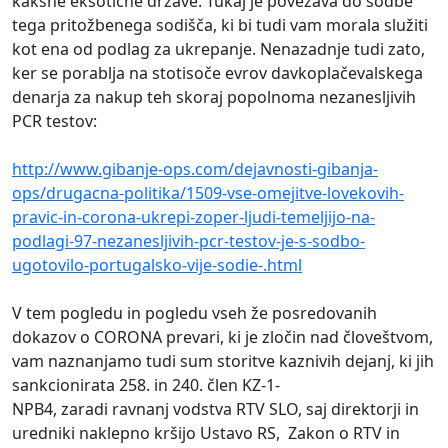
kakšne eksotične države. Tukaj je povezava do sodbe
tega pritožbenega sodišča, ki bi tudi vam morala služiti
kot ena od podlag za ukrepanje. Nenazadnje tudi zato,
ker se porablja na stotisoče evrov davkoplačevalskega
denarja za nakup teh skoraj popolnoma nezanesljivih
PCR testov:
http://www.gibanje-ops.com/dejavnosti-gibanja-
ops/drugacna-politika/1509-vse-omejitve-lovekovih-
pravic-in-corona-ukrepi-zoper-ljudi-temeljijo-na-
podlagi-97-nezanesljivih-pcr-testov-je-s-sodbo-
ugotovilo-portugalsko-vije-sodie-.html
V tem pogledu in pogledu vseh že posredovanih
dokazov o CORONA prevari, ki je zločin nad človeštvom,
vam naznanjamo tudi sum storitve kaznivih dejanj, ki jih
sankcionirata 258. in 240. člen KZ-1-
NPB4, zaradi ravnanj vodstva RTV SLO, saj direktorji in
uredniki naklepno kršijo Ustavo RS, Zakon o RTV in