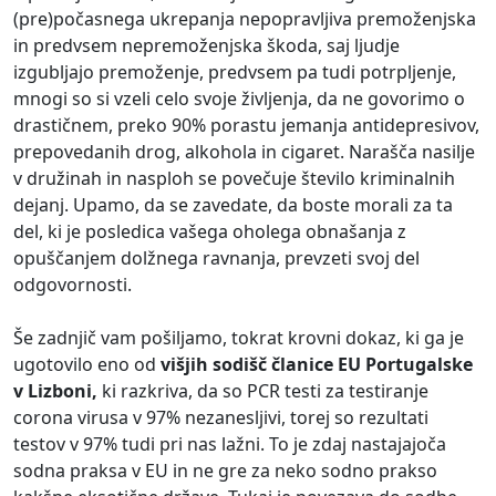
(pre)počasnega ukrepanja nepopravljiva premoženjska
in predvsem nepremoženjska škoda, saj ljudje
izgubljajo premoženje, predvsem pa tudi potrpljenje,
mnogi so si vzeli celo svoje življenja, da ne govorimo o
drastičnem, preko 90% porastu jemanja antidepresivov,
prepovedanih drog, alkohola in cigaret. Narašča nasilje
v družinah in nasploh se povečuje število kriminalnih
dejanj. Upamo, da se zavedate, da boste morali za ta
del, ki je posledica vašega oholega obnašanja z
opuščanjem dolžnega ravnanja, prevzeti svoj del
odgovornosti.
Še zadnjič vam pošiljamo, tokrat krovni dokaz, ki ga je
ugotovilo eno od
višjih sodišč članice EU Portugalske
v Lizboni,
ki razkriva, da so PCR testi za testiranje
corona virusa v 97% nezanesljivi, torej so rezultati
testov v 97% tudi pri nas lažni. To je zdaj nastajajoča
sodna praksa v EU in ne gre za neko sodno prakso