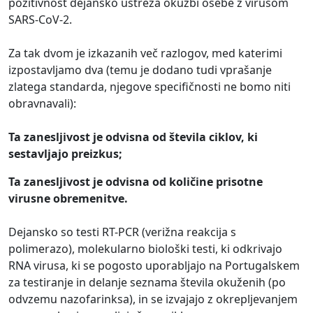
pozitivnost dejansko ustreza okužbi osebe z virusom
SARS-CoV-2.
Za tak dvom je izkazanih več razlogov, med katerimi
izpostavljamo dva (temu je dodano tudi vprašanje
zlatega standarda, njegove specifičnosti ne bomo niti
obravnavali):
Ta zanesljivost je odvisna od števila ciklov, ki
sestavljajo preizkus;
Ta zanesljivost je odvisna od količine prisotne
virusne obremenitve.
Dejansko so testi RT-PCR (verižna reakcija s
polimerazo), molekularno biološki testi, ki odkrivajo
RNA virusa, ki se pogosto uporabljajo na Portugalskem
za testiranje in delanje seznama števila okuženih (po
odvzemu nazofarinksa), in se izvajajo z okrepljevanjem