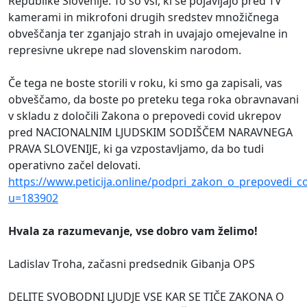
Republike Slovenije. To so vsi, ki se pojavljajo pred TV
kamerami in mikrofoni drugih sredstev množičnega
obveščanja ter zganjajo strah in uvajajo omejevalne in
represivne ukrepe nad slovenskim narodom.
Če tega ne boste storili v roku, ki smo ga zapisali, vas
obveščamo, da boste po preteku tega roka obravnavani
v skladu z določili Zakona o prepovedi covid ukrepov
pred NACIONALNIM LJUDSKIM SODIŠČEM NARAVNEGA
PRAVA SLOVENIJE, ki ga vzpostavljamo, da bo tudi
operativno začel delovati.
https://www.peticija.online/podpri_zakon_o_prepovedi_c
u=183902
Hvala za razumevanje, vse dobro vam želimo!
Ladislav Troha, začasni predsednik Gibanja OPS
DELITE SVOBODNI LJUDJE VSE KAR SE TIČE ZAKONA O