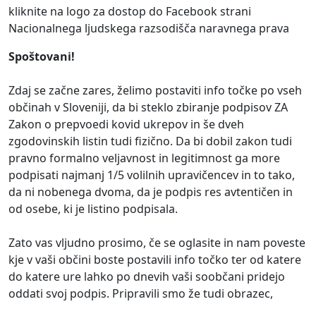
kliknite na logo za dostop do Facebook strani
Nacionalnega ljudskega razsodišča naravnega prava
Spoštovani!
Zdaj se začne zares, želimo postaviti info točke po vseh
občinah v Sloveniji, da bi steklo zbiranje podpisov ZA
Zakon o prepvoedi kovid ukrepov in še dveh
zgodovinskih listin tudi fizično. Da bi dobil zakon tudi
pravno formalno veljavnost in legitimnost ga more
podpisati najmanj 1/5 volilnih upravičencev in to tako,
da ni nobenega dvoma, da je podpis res avtentičen in
od osebe, ki je listino podpisala.
Zato vas vljudno prosimo, če se oglasite in nam poveste
kje v vaši občini boste postavili info točko ter od katere
do katere ure lahko po dnevih vaši soobčani pridejo
oddati svoj podpis. Pripravili smo že tudi obrazec,