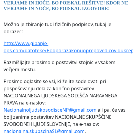
VERJAME IN HOČE, BO POISKAL REŠITVE! KDOR NE
VERJAME IN NOČE, BO POISKAL IZGOVORE!
Možno je zbiranje tudi fizičnih podpisov, tukaj je
obrazec:
http://www.gibanje-
ops.com/datoteke/Podporazakonuoprepovedicovidukrep
Razmišljajte prosimo o postavitvi stojnic v vsakem
večjem mestu.
Prosimo oglasite se vsi, ki želite sodelovati pri
pospeševanju dela za končno postavitev
NACIONALNEGA LJUDSKEGA SODIŠČA NARAVNEGA
PRAVA na e-naslov:
NacionalnoljudskosodisceNP@gmail.com
ali pa, če vas
bolj zanima postavitev NACIONALNE SKUPŠČINE
SVOBODNIH LJUDI SLOVENIJE, na e-naslov:
nacionalna.skupscinaSL@gmail.com
.