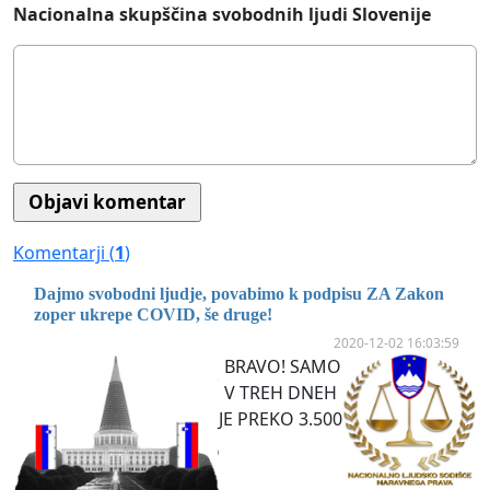
Nacionalna skupščina svobodnih ljudi Slovenije
Komentarji (
1
)
Dajmo svobodni ljudje, povabimo k podpisu ZA Zakon
zoper ukrepe COVID, še druge!
2020-12-02 16:03:59
BRAVO! SAMO
V TREH DNEH
JE PREKO 3.500