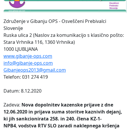
Združenje v Gibanju OPS - Osveščeni Prebivalci
Slovenije
Ruska ulica 2 (Naslov za komunikacijo s klasično pošto:
Stara Vrhnika 116, 1360 Vrhnika)
1000 LJUBLJANA
www.gibanje-ops.com
info@gibanje-ops.com
Gibanjeops2013@gmail.com
Telefon: 031 274 419
Datum: 8.12.2020
Zadeva:
Nova dopolnitev kazenske prijave z dne
12.06.2020 in prijava suma storitve kaznivih dejanj,
ki jih sankcionirata 258. in 240. člena KZ-1-
NPB4
,
vodstva RTV SLO zaradi naklepnega kršenja