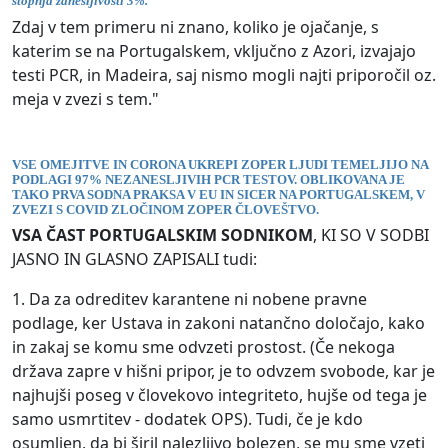
stopnja zanesljivosti 3%.
Zdaj v tem primeru ni znano, koliko je ojačanje, s
katerim se na Portugalskem, vključno z Azori, izvajajo
testi PCR, in Madeira, saj nismo mogli najti priporočil oz.
meja v zvezi s tem."
VSE OMEJITVE IN CORONA UKREPI ZOPER LJUDI TEMELJIJO NA
PODLAGI 97% NEZANESLJIVIH PCR TESTOV. OBLIKOVANA JE
TAKO PRVA SODNA PRAKSA V EU IN SICER NA PORTUGALSKEM, V
ZVEZI S COVID ZLOČINOM ZOPER ČLOVEŠTVO.
VSA ČAST PORTUGALSKIM SODNIKOM
, KI SO V SODBI
JASNO IN GLASNO ZAPISALI tudi:
1. Da za odreditev karantene ni nobene pravne
podlage, ker Ustava in zakoni natančno določajo, kako
in zakaj se komu sme odvzeti prostost. (Če nekoga
država zapre v hišni pripor, je to odvzem svobode, kar je
najhujši poseg v človekovo integriteto, hujše od tega je
samo usmrtitev - dodatek OPS). Tudi, če je kdo
osumljen, da bi širil nalezljivo bolezen, se mu sme vzeti