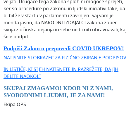
veljati. Drugače tega zakona sploh ni mogoče sprejeti,
ker so procedure po Zakonu in ljudski iniciativi take, da
bi bil že v startu v parlamentu zavrnjen. Saj vam je
menda jasno, da NARODNI IZDAJALCI zakona zoper
svoja zločinska dejanja in sebe ne bi niti obravnavali, kaj
šele podprli.
Podpiši Zakon o prepovedi COVID UKREPOV!
NATISNITE SI OBRAZEC ZA FIZIČNO ZBIRANJE PODPISOV
IN LISTIČE, KI SI JIH NATISNETE IN RAZREŽETE, DA JIH
DELITE NAOKOLI
SKUPAJ ZMAGAMO! KDOR NI Z NAMI,
SVOBODNIMI LJUDMI, JE ZA NAMI!
Ekipa OPS