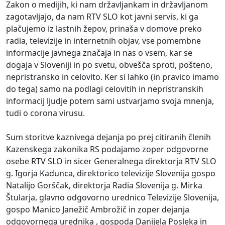
Zakon o medijih, ki nam državljankam in državljanom
zagotavljajo, da nam RTV SLO kot javni servis, ki ga
plačujemo iz lastnih žepov, prinaša v domove preko
radia, televizije in internetnih objav, vse pomembne
informacije javnega značaja in nas o vsem, kar se
dogaja v Sloveniji in po svetu, obvešča sproti, pošteno,
nepristransko in celovito. Ker si lahko (in pravico imamo
do tega) samo na podlagi celovitih in nepristranskih
informacij ljudje potem sami ustvarjamo svoja mnenja,
tudi o corona virusu.
Sum storitve kaznivega dejanja po prej citiranih členih
Kazenskega zakonika RS podajamo zoper odgovorne
osebe RTV SLO in sicer Generalnega direktorja RTV SLO
g. Igorja Kadunca, direktorico televizije Slovenija gospo
Natalijo Gorščak, direktorja Radia Slovenija g. Mirka
Štularja, glavno odgovorno urednico Televizije Slovenija,
gospo Manico Janežič Ambrožič in zoper dejanja
odgovornega urednika , gospoda Danijela Posleka in