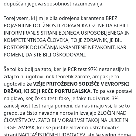
dopušča njegova sposobnost razumevanja.
Torej vsem, ki jim je bila odrejena karantena BREZ
POJASNILNE DOLŽNOSTI ZDRAVNIKA OZ. NE DA BI BILI
INFORMIRANI S STRANI EDINEGA USPOSOBLJENEGA IN
KOMPETENTNEGA ČLOVEKA, TO JE ZDRAVNIK, JE BIL
POSTOPEK DOLOČANJA KARANTENE NEZAKONIT. KAR
POMENI, DA STE BILI OŠKODOVANI.
Še toliko bolj pa zato, ker je PCR test 97% nezanesljiv in
zdaj to ni ugotovil nek teoretik zarote, ampak je to
ugotovilo že
VIŠJE PRITOŽBENO SODIŠČE V EVROPSKI
DRŽAVI, KI SE JI REČE PORTUGALSKA.
To pa vse postavi
na glavo, ker, če so testi fake, je fake tudi virus. 3%
zanesljivost testiranja pomeni, da nas imajo vsi, ki se to
gredo, za čisto navadne norce in izvajajo ZLOČIN NAD
ČLOVEŠTVOM. ZATO BI MORALI VSI TAKOJ NA ULICE IN
TRGE. AMPAK, ker se pustite Slovenci ustrahovati s
strani NACIFAŠISTIČNIH UDBOVCEV, ste še vedno doma