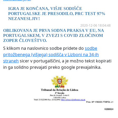
IGRA JE KONČANA, VIŠJE SODIŠČE
PORTUGALSKE JE PRESODILO, PRC TEST 97%
NEZANESLJIV!
2020-12-06 18:04:48
OBLIKOVANA JE PRVA SODNA PRAKSA V EU, NA
PORTUGALSKEM, V ZVEZI S COVID ZLOČINOM
ZOPER ČLOVEŠTVO.
S klikom na naslovnico sodbe pridete do
sodbe
pritožbenega (višjega) sodišča v Lizboni na 34-ih
straneh
sicer v portugalščini, a je možno tekst kopirati
in ga solidno prevajati preko google prevajalnika.