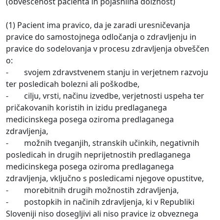
(obveščenost pacienta in pojasnilna dolžnost)
(1) Pacient ima pravico, da je zaradi uresničevanja
pravice do samostojnega odločanja o zdravljenju in
pravice do sodelovanja v procesu zdravljenja obveščen
o:
- svojem zdravstvenem stanju in verjetnem razvoju
ter posledicah bolezni ali poškodbe,
- cilju, vrsti, načinu izvedbe, verjetnosti uspeha ter
pričakovanih koristih in izidu predlaganega
medicinskega posega oziroma predlaganega
zdravljenja,
- možnih tveganjih, stranskih učinkih, negativnih
posledicah in drugih neprijetnostih predlaganega
medicinskega posega oziroma predlaganega
zdravljenja, vključno s posledicami njegove opustitve,
- morebitnih drugih možnostih zdravljenja,
- postopkih in načinih zdravljenja, ki v Republiki
Sloveniji niso dosegljivi ali niso pravice iz obveznega