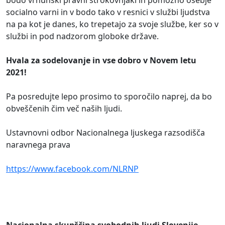
bodo vrhunski pravni strokovnjaki in pomožno osebje
socialno varni in v bodo tako v resnici v službi ljudstva
na pa kot je danes, ko trepetajo za svoje službe, ker so v
službi in pod nadzorom globoke države.
Hvala za sodelovanje in vse dobro v Novem letu
2021!
Pa posredujte lepo prosimo to sporočilo naprej, da bo
obveščenih čim več naših ljudi.
Ustavnovni odbor Nacionalnega ljuskega razsodišča
naravnega prava
https://www.facebook.com/NLRNP