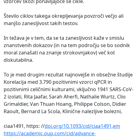
vzorcev skozi ponavljajoče se cikle.
Število ciklov takega okrepljevanja povzroči večjo ali
manjšo zanesljivost takih testov.
In težava je v tem, da se ta zanesljivost kaže v smislu
znanstvenih dokazov (in na tem področju se bo sodnik
moral zanašati na znanje strokovnjakov) več kot
diskutabilna.
To je med drugim rezultat najnovejše in obsežne študije
Korelacija med 3.790 pozitivnimi vzorci qPCR in
pozitivnimi celičnimi kulturami, vključno 1941 SARS-CoV-
2 izolati, Rita Jaafar, Sarah Aherfi, Nathalie Wurtz, Clio
Grimaldier, Van Thuan Hoang, Philippe Colson, Didier
Raoult, Bernard La Scola, Klinične nalezljive bolezni,
ciaa1491, https: //
doi.org/10.1093/cid/ciaa1491,em
https://academic.oup.com/cid/advance-