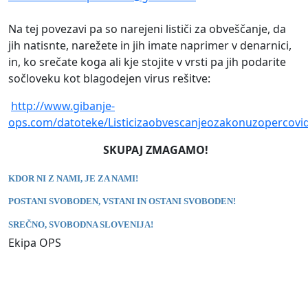
Na tej povezavi pa so narejeni lističi za obveščanje, da
jih natisnte, narežete in jih imate naprimer v denarnici,
in, ko srečate koga ali kje stojite v vrsti pa jih podarite
sočloveku kot blagodejen virus rešitve:
http://www.gibanje-
ops.com/datoteke/Listicizaobvescanjeozakonuzopercovi
SKUPAJ ZMAGAMO!
KDOR NI Z NAMI, JE ZA NAMI!
POSTANI SVOBODEN, VSTANI IN OSTANI SVOBODEN!
SREČNO, SVOBODNA SLOVENIJA!
Ekipa OPS