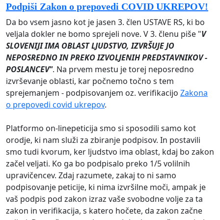
Podpiši Zakon o prepovedi COVID UKREPOV!
Da bo vsem jasno kot je jasen 3. člen USTAVE RS, ki bo
veljala dokler ne bomo sprejeli nove. V 3. členu piše "
V
SLOVENIJI IMA OBLAST LJUDSTVO, IZVRŠUJE JO
NEPOSREDNO IN PREKO IZVOLJENIH PREDSTAVNIKOV -
POSLANCEV"
. Na prvem mestu je torej neposredno
izvrševanje oblasti, kar počnemo točno s tem
sprejemanjem - podpisovanjem oz. verifikacijo
Zakona
o prepovedi covid ukrepov
.
Platformo on-linepeticija smo si sposodili samo kot
orodje, ki nam služi za zbiranje podpisov. In postavili
smo tudi kvorum, ker ljudstvo ima oblast, kdaj bo zakon
začel veljati. Ko ga bo podpisalo preko 1/5 volilnih
upravičencev. Zdaj razumete, zakaj to ni samo
podpisovanje peticije, ki nima izvršilne moči, ampak je
vaš podpis pod zakon izraz vaše svobodne volje za ta
zakon in verifikacija, s katero hočete, da zakon začne