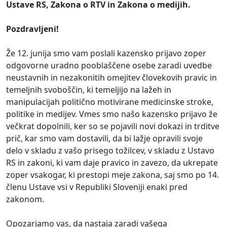
Ustave RS, Zakona o RTV in Zakona o medijih.
Pozdravljeni!
Že 12. junija smo vam poslali kazensko prijavo zoper
odgovorne uradno pooblaščene osebe zaradi uvedbe
neustavnih in nezakonitih omejitev človekovih pravic in
temeljnih svoboščin, ki temeljijo na lažeh in
manipulacijah politično motivirane medicinske stroke,
politike in medijev. Vmes smo našo kazensko prijavo že
večkrat dopolnili, ker so se pojavili novi dokazi in trditve
prič, kar smo vam dostavili, da bi lažje opravili svoje
delo v skladu z vašo prisego tožilcev, v skladu z Ustavo
RS in zakoni, ki vam daje pravico in zavezo, da ukrepate
zoper vsakogar, ki prestopi meje zakona, saj smo po 14.
členu Ustave vsi v Republiki Sloveniji enaki pred
zakonom.
Opozarjamo vas, da nastaja zaradi vašega