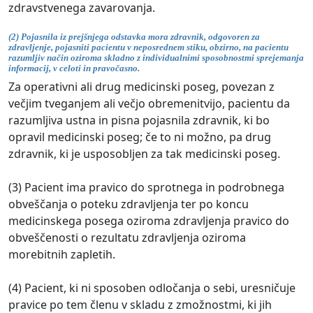
zdravstvenega zavarovanja.
(2) Pojasnila iz prejšnjega odstavka mora zdravnik, odgovoren za
zdravljenje, pojasniti pacientu v neposrednem stiku, obzirno, na pacientu
razumljiv način oziroma skladno z individualnimi sposobnostmi sprejemanja
informacij, v celoti in pravočasno.
Za operativni ali drug medicinski poseg, povezan z
večjim tveganjem ali večjo obremenitvijo, pacientu da
razumljiva ustna in pisna pojasnila zdravnik, ki bo
opravil medicinski poseg; če to ni možno, pa drug
zdravnik, ki je usposobljen za tak medicinski poseg.
(3) Pacient ima pravico do sprotnega in podrobnega
obveščanja o poteku zdravljenja ter po koncu
medicinskega posega oziroma zdravljenja pravico do
obveščenosti o rezultatu zdravljenja oziroma
morebitnih zapletih.
(4) Pacient, ki ni sposoben odločanja o sebi, uresničuje
pravice po tem členu v skladu z zmožnostmi, ki jih