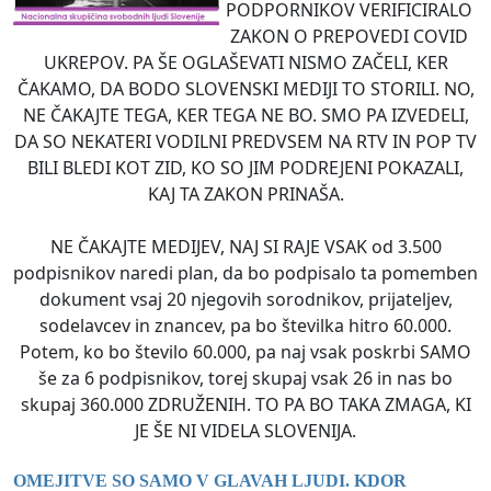
PODPORNIKOV VERIFICIRALO
ZAKON O PREPOVEDI COVID
UKREPOV. PA ŠE OGLAŠEVATI NISMO ZAČELI, KER
ČAKAMO, DA BODO SLOVENSKI MEDIJI TO STORILI. NO,
NE ČAKAJTE TEGA, KER TEGA NE BO. SMO PA IZVEDELI,
DA SO NEKATERI VODILNI PREDVSEM NA RTV IN POP TV
BILI BLEDI KOT ZID, KO SO JIM PODREJENI POKAZALI,
KAJ TA ZAKON PRINAŠA.
NE ČAKAJTE MEDIJEV, NAJ SI RAJE VSAK od 3.500
podpisnikov naredi plan, da bo podpisalo ta pomemben
dokument vsaj 20 njegovih sorodnikov, prijateljev,
sodelavcev in znancev, pa bo številka hitro 60.000.
Potem, ko bo število 60.000, pa naj vsak poskrbi SAMO
še za 6 podpisnikov, torej skupaj vsak 26 in nas bo
skupaj 360.000 ZDRUŽENIH. TO PA BO TAKA ZMAGA, KI
JE ŠE NI VIDELA SLOVENIJA.
OMEJITVE SO SAMO V GLAVAH LJUDI. KDOR