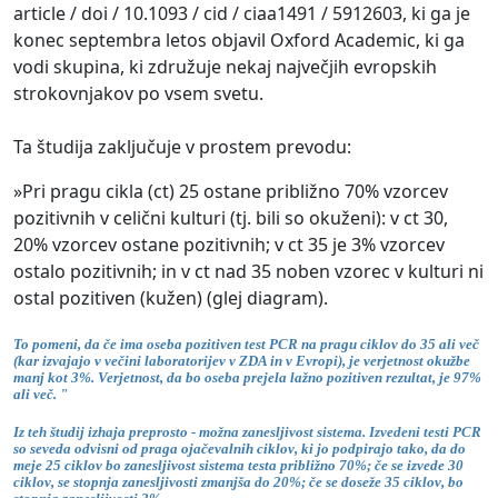
article / doi / 10.1093 / cid / ciaa1491 / 5912603, ki ga je
konec septembra letos objavil Oxford Academic, ki ga
vodi skupina, ki združuje nekaj največjih evropskih
strokovnjakov po vsem svetu.
Ta študija zaključuje v prostem prevodu:
»Pri pragu cikla (ct) 25 ostane približno 70% vzorcev
pozitivnih v celični kulturi (tj. bili so okuženi): v ct ​​30,
20% vzorcev ostane pozitivnih; v ct 35 je 3% vzorcev
ostalo pozitivnih; in v ct nad 35 noben vzorec v kulturi ni
ostal pozitiven (kužen) (glej diagram).
To pomeni, da če ima oseba pozitiven test PCR na pragu ciklov do 35 ali več
(kar izvajajo v večini laboratorijev v ZDA in v Evropi), je verjetnost okužbe
manj kot 3%. Verjetnost, da bo oseba prejela lažno pozitiven rezultat, je 97%
ali več. "
Iz teh študij izhaja preprosto - možna zanesljivost sistema. Izvedeni testi PCR
so seveda odvisni od praga ojačevalnih ciklov, ki jo podpirajo tako, da do
meje 25 ciklov bo zanesljivost sistema testa približno 70%; če se izvede 30
ciklov, se stopnja zanesljivosti zmanjša do 20%; če se doseže 35 ciklov, bo