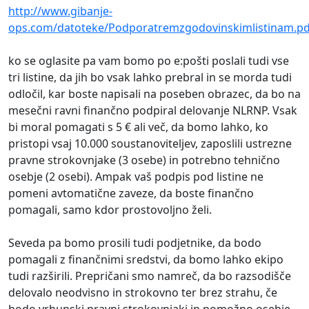
http://www.gibanje-
ops.com/datoteke/Podporatremzgodovinskimlistinam.pd
ko se oglasite pa vam bomo po e:pošti poslali tudi vse
tri listine, da jih bo vsak lahko prebral in se morda tudi
odločil, kar boste napisali na poseben obrazec, da bo na
mesečni ravni finančno podpiral delovanje NLRNP. Vsak
bi moral pomagati s 5 € ali več, da bomo lahko, ko
pristopi vsaj 10.000 soustanoviteljev, zaposlili ustrezne
pravne strokovnjake (3 osebe) in potrebno tehnično
osebje (2 osebi). Ampak vaš podpis pod listine ne
pomeni avtomatične zaveze, da boste finančno
pomagali, samo kdor prostovoljno želi.
Seveda pa bomo prosili tudi podjetnike, da bodo
pomagali z finančnimi sredstvi, da bomo lahko ekipo
tudi razširili. Prepričani smo namreč, da bo razsodišče
delovalo neodvisno in strokovno ter brez strahu, če