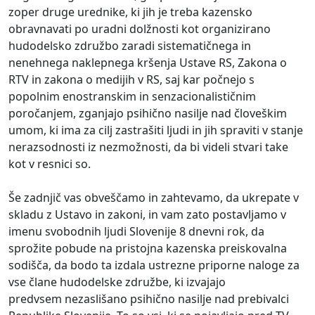
zoper druge urednike, ki jih je treba kazensko
obravnavati po uradni dolžnosti kot organizirano
hudodelsko združbo zaradi sistematičnega in
nenehnega naklepnega kršenja Ustave RS, Zakona o
RTV in zakona o medijih v RS, saj kar počnejo s
popolnim enostranskim in senzacionalističnim
poročanjem, zganjajo psihično nasilje nad človeškim
umom, ki ima za cilj zastrašiti ljudi in jih spraviti v stanje
nerazsodnosti iz nezmožnosti, da bi videli stvari take
kot v resnici so.
Še zadnjič vas obveščamo in zahtevamo, da ukrepate v
skladu z Ustavo in zakoni, in vam zato postavljamo v
imenu svobodnih ljudi Slovenije 8 dnevni rok, da
sprožite pobude na pristojna kazenska preiskovalna
sodišča, da bodo ta izdala ustrezne priporne naloge za
vse člane hudodelske združbe, ki izvajajo
predvsem nezaslišano psihično nasilje nad prebivalci