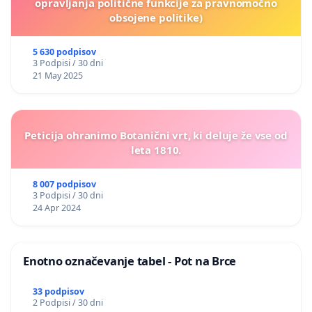
opravljanja politične funkcije za pravnomočno
obsojene politike)
5 630 podpisov
3 Podpisi / 30 dni
21 May 2025
Peticija ohranimo Botanični vrt, ki deluje že vse od
leta 1810.
8 007 podpisov
3 Podpisi / 30 dni
24 Apr 2024
Enotno označevanje tabel - Pot na Brce
33 podpisov
2 Podpisi / 30 dni