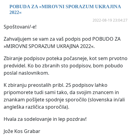
POBUDA ZA »MIROVNI SPORAZUM UKRAJINA
2022«
2022-08-19 23:04:27
Spoštovani/-e!
Zahvaljujem se vam za vaš podpis pod POBUDO ZA
»MIROVNI SPORAZUM UKRAJINA 2022«.
Zbiranje podpisov poteka počasneje, kot sem prvotno
predvidel. Ko bo zbranih sto podpisov, bom pobudo
poslal naslovnikom.
K zbiranju preostalih pribl. 25 podpisov lahko
pripomorete tudi sami tako, da svojim znancem in
znankam pošljete spodnje sporočilo (slovenska in/ali
angleška različica sporočila).
Hvala za sodelovanje in lep pozdrav!
Jože Kos Grabar