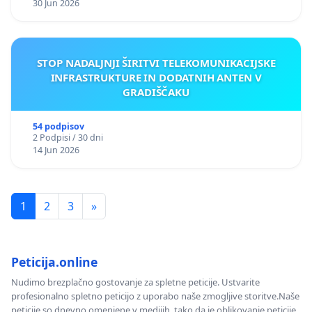
30 Jun 2026
STOP NADALJNJI ŠIRITVI TELEKOMUNIKACIJSKE
INFRASTRUKTURE IN DODATNIH ANTEN V
GRADIŠČAKU
54 podpisov
2 Podpisi / 30 dni
14 Jun 2026
1
2
3
»
Peticija.online
Nudimo brezplačno gostovanje za spletne peticije. Ustvarite
profesionalno spletno peticijo z uporabo naše zmogljive storitve.Naše
peticije so dnevno omenjene v medijih, tako da je oblikovanje peticije