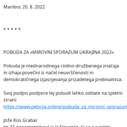
Maribor, 20. 8. 2022
* * * * *
POBUDA ZA »MIROVNI SPORAZUM UKRAJINA 2022«
Pobuda je mednarodnega civilno-družbenega značaja
in izhaja povečini iz načel neuvrščenosti in
demokratičnega izjasnjevanja prizadetega prebivalstva.
Svoj podpis podpore tej pobudi lahko oddate na spletni
strani:
https://www.peticija.online/pobuda_za_mirovni_sporazu
Jože Kos Grabar