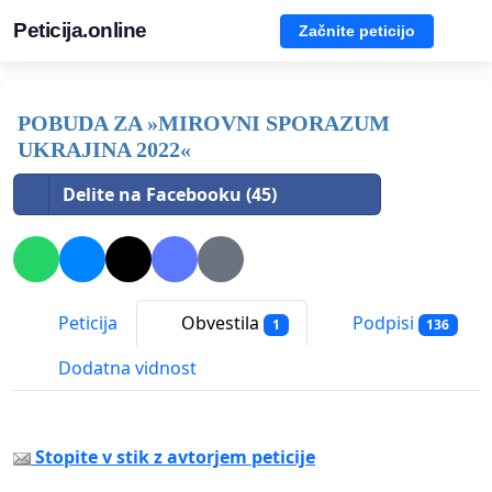
Peticija.online
Začnite peticijo
POBUDA ZA »MIROVNI SPORAZUM
UKRAJINA 2022«
Delite na Facebooku (45)
Peticija
Obvestila
Podpisi
1
136
Dodatna vidnost
Stopite v stik z avtorjem peticije