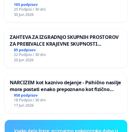
165 podpisov
25 Podpisi / 30 dni
30 Jun 2026
ZAHTEVA ZA IZGRADNJO SKUPNIH PROSTOROV
ZA PREBIVALCE KRAJEVNE SKUPNOSTI
PRESTRANEK
85 podpisov
22 Podpisi / 30 dni
20 Jun 2026
NARCIZEM kot kaznivo dejanje - Psihično nasilje
mora postati enako prepoznano kot fizično
nasilje
958 podpisov
18 Podpisi / 30 dni
17 Jun 2026
Vsako delo šteje: priznajmo pokojninsko dobo iz