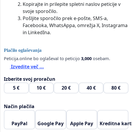
Kopirajte in prilepite spletni naslov peticije v
svoje sporočilo.
Pošljite sporočilo prek e-pošte, SMS-a,
Facebooka, WhatsAppa, omrežja X, Instagrama
in LinkedIna.
Plačilo oglaševanja
Peticija.online bo oglaševal to peticijo
3,000
osebam.
Izvedite več ...
Izberite svoj proračun
5 €
10 €
20 €
40 €
80 €
Način plačila
PayPal
Google Pay
Apple Pay
Kreditna kart