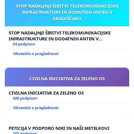
STOP NADALJNJI ŠIRITVI TELEKOMUNIKACIJSKE
INFRASTRUKTURE IN DODATNIH ANTEN V
GRADIŠČAKU
STOP NADALJNJI ŠIRITVI TELEKOMUNIKACIJSKE
INFRASTRUKTURE IN DODATNIH ANTEN V
GRADIŠČAKU
54 podpisov
Obvestilo o preglednosti
CIVILNA INICIATIVA ZA ZELENO OS
CIVILNA INICIATIVA ZA ZELENO OS
420 podpisov
Obvestilo o preglednosti
PETICIJA V PODPORO NIKI IN NAŠI METELKOVI
165 podpisov