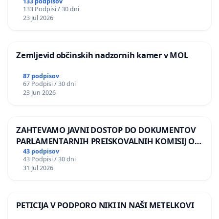
BERNARDA ŠRAJNERJA NA VELEPOSLANIŠTVO
133 podpisov
133 Podpisi / 30 dni
REPUBLIKE SLOVENIJE V MOSKVI
23 Jul 2026
Zemljevid občinskih nadzornih kamer v MOL
87 podpisov
67 Podpisi / 30 dni
23 Jun 2026
ZAHTEVAMO JAVNI DOSTOP DO DOKUMENTOV
PARLAMENTARNIH PREISKOVALNIH KOMISIJ O
ILEGALNI TRGOVINI Z OROŽJEM
43 podpisov
43 Podpisi / 30 dni
31 Jul 2026
PETICIJA V PODPORO NIKI IN NAŠI METELKOVI