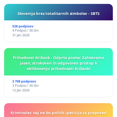
Slovenija brez totalitarnih simbolov - SBTS
528 podpisov
4 Podpisi / 30 dni
31 Jan 2026
Prihodnost Križank - Odprto pismo: Zahtevamo
jasen, strokoven in odgovoren pristop k
oblikovanju prihodnosti Križank!
3 708 podpisov
3 Podpisi / 30 dni
12 Jan 2026
Kriminalec naj ne bo politik (peticija za prepoved