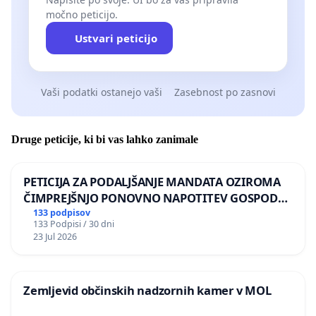
močno peticijo.
Ustvari peticijo
Vaši podatki ostanejo vaši
Zasebnost po zasnovi
Druge peticije, ki bi vas lahko zanimale
PETICIJA ZA PODALJŠANJE MANDATA OZIROMA
ČIMPREJŠNJO PONOVNO NAPOTITEV GOSPODA
BERNARDA ŠRAJNERJA NA VELEPOSLANIŠTVO
133 podpisov
133 Podpisi / 30 dni
REPUBLIKE SLOVENIJE V MOSKVI
23 Jul 2026
Zemljevid občinskih nadzornih kamer v MOL