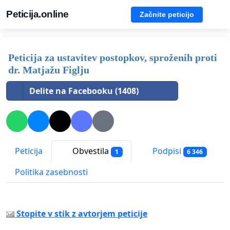
Peticija.online
Začnite peticijo
Peticija za ustavitev postopkov, sproženih proti
dr. Matjažu Figlju
Delite na Facebooku (1408)
Peticija
Obvestila
Podpisi
1
6 346
Politika zasebnosti
Stopite v stik z avtorjem peticije