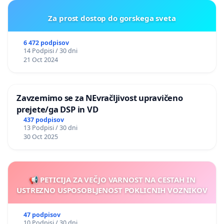
Za prost dostop do gorskega sveta
6 472 podpisov
14 Podpisi / 30 dni
21 Oct 2024
Zavzemimo se za NEvračljivost upravičeno
prejete/ga DSP in VD
437 podpisov
13 Podpisi / 30 dni
30 Oct 2025
📢 PETICIJA ZA VEČJO VARNOST NA CESTAH IN
USTREZNO USPOSOBLJENOST POKLICNIH VOZNIKOV
47 podpisov
10 Podpisi / 30 dni