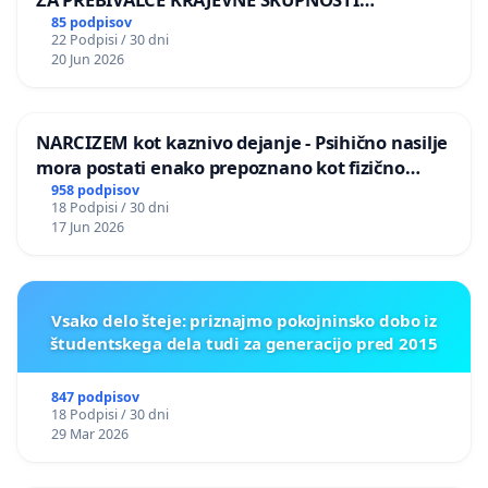
PRESTRANEK
85 podpisov
22 Podpisi / 30 dni
20 Jun 2026
NARCIZEM kot kaznivo dejanje - Psihično nasilje
mora postati enako prepoznano kot fizično
nasilje
958 podpisov
18 Podpisi / 30 dni
17 Jun 2026
Vsako delo šteje: priznajmo pokojninsko dobo iz
študentskega dela tudi za generacijo pred 2015
847 podpisov
18 Podpisi / 30 dni
29 Mar 2026