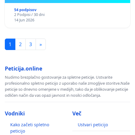
54 podpisov
2 Podpisi / 30 dni
14 Jun 2026
1
2
3
»
Peticija.online
Nudimo brezplačno gostovanje za spletne peticije. Ustvarite
profesionalno spletno peticijo z uporabo naše zmogljive storitve.Naše
peticije so dnevno omenjene v medijih, tako da je oblikovanje peticije
odličen način da vas opazi javnost in nosilci odločanja.
Vodniki
Več
Kako začeti spletno
Ustvari peticijo
peticijo