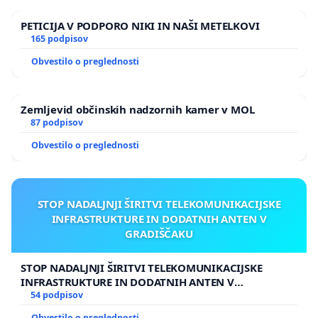
PETICIJA V PODPORO NIKI IN NAŠI METELKOVI
165 podpisov
Obvestilo o preglednosti
Zemljevid občinskih nadzornih kamer v MOL
87 podpisov
Obvestilo o preglednosti
STOP NADALJNJI ŠIRITVI TELEKOMUNIKACIJSKE
INFRASTRUKTURE IN DODATNIH ANTEN V
GRADIŠČAKU
STOP NADALJNJI ŠIRITVI TELEKOMUNIKACIJSKE
INFRASTRUKTURE IN DODATNIH ANTEN V
GRADIŠČAKU
54 podpisov
Obvestilo o preglednosti