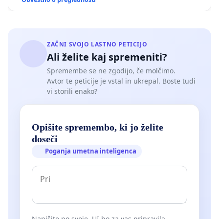
ZAČNI SVOJO LASTNO PETICIJO
Ali želite kaj spremeniti?
Spremembe se ne zgodijo, če molčimo.
Avtor te peticije je vstal in ukrepal. Boste tudi
vi storili enako?
Opišite spremembo, ki jo želite
doseči
Poganja umetna inteligenca
Napišite po svoje. UI bo za vas pripravila