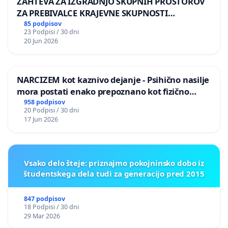
ZAHTEVA ZA IZGRADNJO SKUPNIH PROSTOROV
ZA PREBIVALCE KRAJEVNE SKUPNOSTI
PRESTRANEK
85 podpisov
23 Podpisi / 30 dni
20 Jun 2026
NARCIZEM kot kaznivo dejanje - Psihično nasilje
mora postati enako prepoznano kot fizično
nasilje
958 podpisov
20 Podpisi / 30 dni
17 Jun 2026
Vsako delo šteje: priznajmo pokojninsko dobo iz
študentskega dela tudi za generacijo pred 2015
847 podpisov
18 Podpisi / 30 dni
29 Mar 2026