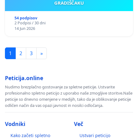
GRADIŠČAKU
54 podpisov
2 Podpisi / 30 dni
14 Jun 2026
1
2
3
»
Peticija.online
Nudimo brezplačno gostovanje za spletne peticije. Ustvarite
profesionalno spletno peticijo z uporabo naše zmogljive storitve.Naše
peticije so dnevno omenjene v medijih, tako da je oblikovanje peticije
odličen način da vas opazi javnost in nosilci odločanja.
Vodniki
Več
Kako začeti spletno
Ustvari peticijo