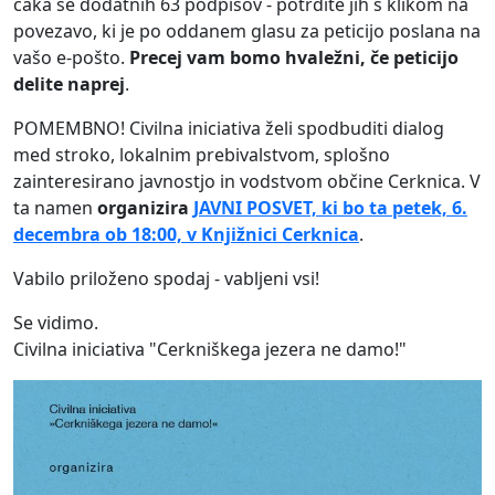
čaka še dodatnih 63 podpisov - potrdite jih s klikom na
povezavo, ki je po oddanem glasu za peticijo poslana na
vašo e-pošto.
Precej vam bomo hvaležni, če peticijo
delite naprej
.
POMEMBNO! Civilna iniciativa želi spodbuditi dialog
med stroko, lokalnim prebivalstvom, splošno
zainteresirano javnostjo in vodstvom občine Cerknica. V
ta namen
organizira
JAVNI POSVET, ki bo ta petek, 6.
decembra ob 18:00, v Knjižnici Cerknica
.
Vabilo priloženo spodaj - vabljeni vsi!
Se vidimo.
Civilna iniciativa "Cerkniškega jezera ne damo!"