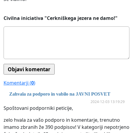
Civilna iniciativa "Cerkniškega jezera ne damo!"
Komentarji (
0
)
Zahvala za podporo in vabilo na JAVNI POSVET
2024-12-03 13:19:29
Spoštovani podporniki peticije,
zelo hvala za vašo podporo in komentarje, trenutno
imamo zbranih že 390 podpisov! V kategoriji nepotrjeno