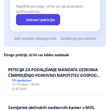
Napišite po svoje. UI bo za vas pripravila
močno peticijo.
Ustvari peticijo
Vaši podatki ostanejo vaši
Zasebnost po zasnovi
Druge peticije, ki bi vas lahko zanimale
PETICIJA ZA PODALJŠANJE MANDATA OZIROMA
ČIMPREJŠNJO PONOVNO NAPOTITEV GOSPODA
BERNARDA ŠRAJNERJA NA VELEPOSLANIŠTVO
131 podpisov
131 Podpisi / 30 dni
REPUBLIKE SLOVENIJE V MOSKVI
23 Jul 2026
Zemljevid občinskih nadzornih kamer v MOL