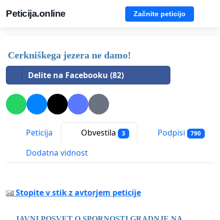
Peticija.online
Začnite peticijo
Cerkniškega jezera ne damo!
Delite na Facebooku (82)
Peticija
Obvestila
Podpisi
3
790
Dodatna vidnost
Stopite v stik z avtorjem peticije
JAVNI POSVET O SPORNOSTI GRADNJE NA