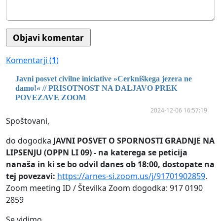
Komentarji (
1
)
Javni posvet civilne iniciative »Cerkniškega jezera ne
damo!« // PRISOTNOST NA DALJAVO PREK
POVEZAVE ZOOM
2024-12-06 16:57:19
Spoštovani,
do dogodka
JAVNI POSVET O SPORNOSTI GRADNJE NA
LIPSENJU (OPPN LI 09) - na katerega se peticija
nanaša in ki se bo odvil danes ob 18:00, dostopate na
tej povezavi:
https://arnes-si.zoom.us/j/91701902859
.
Zoom meeting ID / Številka Zoom dogodka: 917 0190
2859
Se vidimo.