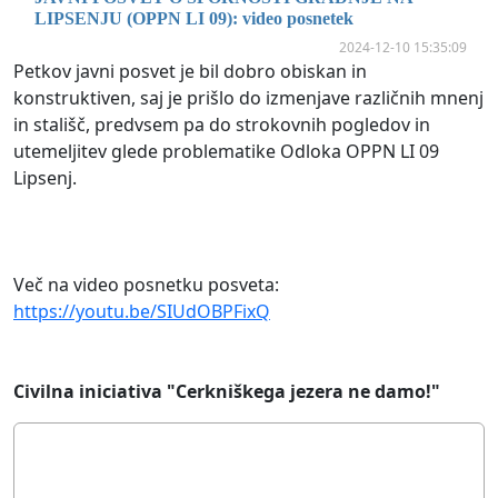
LIPSENJU (OPPN LI 09): video posnetek
2024-12-10 15:35:09
Petkov javni posvet je bil dobro obiskan in
konstruktiven, saj je prišlo do izmenjave različnih mnenj
in stališč, predvsem pa do strokovnih pogledov in
utemeljitev glede problematike Odloka OPPN LI 09
Lipsenj.
Več na video posnetku posveta:
https://youtu.be/SIUdOBPFixQ
Civilna iniciativa "Cerkniškega jezera ne damo!"