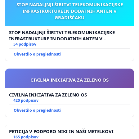
STOP NADALJNJI ŠIRITVI TELEKOMUNIKACIJSKE
INFRASTRUKTURE IN DODATNIH ANTEN V
GRADIŠČAKU
STOP NADALJNJI ŠIRITVI TELEKOMUNIKACIJSKE
INFRASTRUKTURE IN DODATNIH ANTEN V
GRADIŠČAKU
54 podpisov
Obvestilo o preglednosti
CIVILNA INICIATIVA ZA ZELENO OS
CIVILNA INICIATIVA ZA ZELENO OS
420 podpisov
Obvestilo o preglednosti
PETICIJA V PODPORO NIKI IN NAŠI METELKOVI
165 podpisov