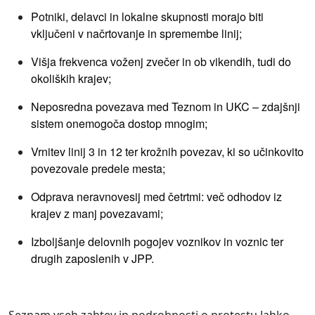
Potniki, delavci in lokalne skupnosti morajo biti
vključeni v načrtovanje in spremembe linij;
Višja frekvenca voženj zvečer in ob vikendih, tudi do
okoliških krajev;
Neposredna povezava med Teznom in UKC – zdajšnji
sistem onemogoča dostop mnogim;
Vrnitev linij 3 in 12 ter krožnih povezav, ki so učinkovito
povezovale predele mesta;
Odprava neravnovesij med četrtmi: več odhodov iz
krajev z manj povezavami;
Izboljšanje delovnih pogojev voznikov in voznic ter
drugih zaposlenih v JPP.