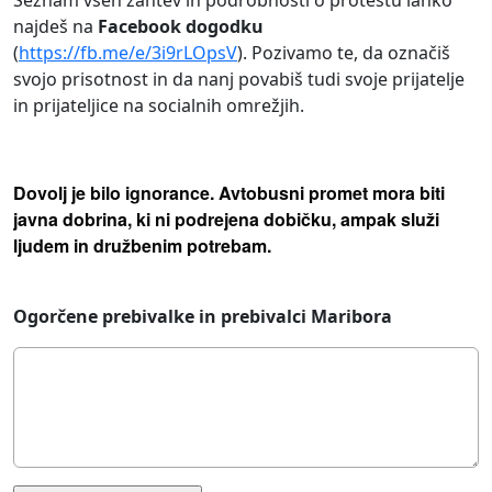
Seznam vseh zahtev in podrobnosti o protestu lahko
najdeš na
Facebook dogodku
(
https://fb.me/e/3i9rLOpsV
). Pozivamo te, da označiš
svojo prisotnost in da nanj povabiš tudi svoje prijatelje
in prijateljice na socialnih omrežjih.
Dovolj je bilo ignorance. Avtobusni promet mora biti
javna dobrina, ki ni podrejena dobičku, ampak služi
ljudem in družbenim potrebam.
Ogorčene prebivalke in prebivalci Maribora