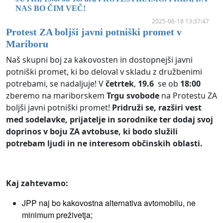
NAS BO ČIM VEČ!
2025-06-18 13:37:47
Protest ZA boljši javni potniški promet v
Mariboru
Naš skupni boj za kakovosten in dostopnejši javni
potniški promet, ki bo deloval v skladu z družbenimi
potrebami, se nadaljuje! V
četrtek
,
19.6
se ob
18:00
zberemo na mariborskem
Trgu svobode
na Protestu ZA
boljši javni potniški promet!
Pridruži se, razširi vest
med sodelavke, prijatelje in sorodnike ter dodaj svoj
doprinos v boju ZA avtobuse, ki bodo služili
potrebam ljudi in ne interesom občinskih oblasti.
Kaj zahtevamo:
JPP naj bo kakovostna alternativa avtomobilu, ne
minimum preživetja;