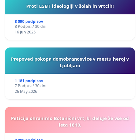
Proti LGBT ideologiji v šolah in vrtcih!
8 090 podpisov
8 Podpisi / 30 dni
16 Jun 2025
Prepoved pokopa domobrancevlce v mestu heroj v
Ljubljani
1 181 podpisov
7 Podpisi / 30 dni
26 May 2026
Peticija ohranimo Botanični vrt, ki deluje že vse od
leta 1810.