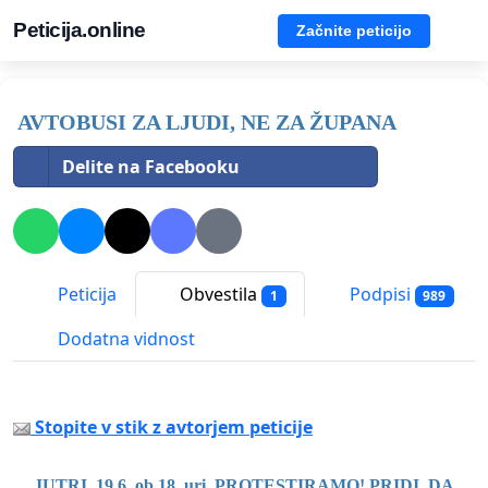
Peticija.online
Začnite peticijo
AVTOBUSI ZA LJUDI, NE ZA ŽUPANA
Delite na Facebooku
Peticija
Obvestila
Podpisi
1
989
Dodatna vidnost
Stopite v stik z avtorjem peticije
JUTRI, 19.6. ob 18. uri, PROTESTIRAMO! PRIDI, DA