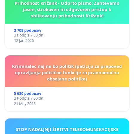
Prihodnost Križank - Odprto pismo: Zahtevamo
jasen, strokoven in odgovoren pristop k
oblikovanju prihodnosti Križank!
3 708 podpisov
3 Podpisi / 30 dni
12 Jan 2026
Kriminalec naj ne bo politik (peticija za prepoved
opravljanja politične funkcije za pravnomočno
obsojene politike)
5 630 podpisov
3 Podpisi / 30 dni
21 May 2025
STOP NADALJNJI ŠIRITVI TELEKOMUNIKACIJSKE