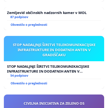
Zemljevid občinskih nadzornih kamer v MOL
87 podpisov
Obvestilo o preglednosti
STOP NADALJNJI ŠIRITVI TELEKOMUNIKACIJSKE
INFRASTRUKTURE IN DODATNIH ANTEN V
GRADIŠČAKU
STOP NADALJNJI ŠIRITVI TELEKOMUNIKACIJSKE
INFRASTRUKTURE IN DODATNIH ANTEN V
GRADIŠČAKU
54 podpisov
Obvestilo o preglednosti
CIVILNA INICIATIVA ZA ZELENO OS