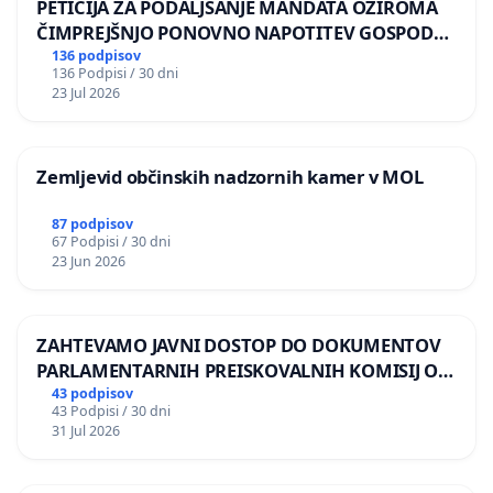
PETICIJA ZA PODALJŠANJE MANDATA OZIROMA
ČIMPREJŠNJO PONOVNO NAPOTITEV GOSPODA
BERNARDA ŠRAJNERJA NA VELEPOSLANIŠTVO
136 podpisov
136 Podpisi / 30 dni
REPUBLIKE SLOVENIJE V MOSKVI
23 Jul 2026
Zemljevid občinskih nadzornih kamer v MOL
87 podpisov
67 Podpisi / 30 dni
23 Jun 2026
ZAHTEVAMO JAVNI DOSTOP DO DOKUMENTOV
PARLAMENTARNIH PREISKOVALNIH KOMISIJ O
ILEGALNI TRGOVINI Z OROŽJEM
43 podpisov
43 Podpisi / 30 dni
31 Jul 2026