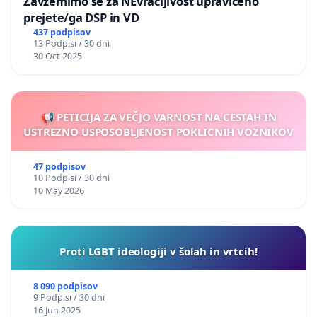
Zavzemimo se za NEvračljivost upravičeno
prejete/ga DSP in VD
437 podpisov
13 Podpisi / 30 dni
30 Oct 2025
📢 PETICIJA ZA VEČJO VARNOST NA CESTAH IN
USTREZNO USPOSOBLJENOST POKLICNIH VOZNIKOV
47 podpisov
10 Podpisi / 30 dni
10 May 2026
Proti LGBT ideologiji v šolah in vrtcih!
8 090 podpisov
9 Podpisi / 30 dni
16 Jun 2025