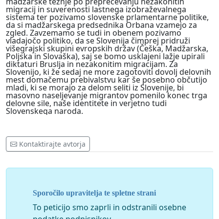
madžarske težnje po preprečevanju nezakonitih
migracij in suverenosti lastnega izobraževalnega
sistema ter pozivamo slovenske prlamentarne politike,
da si madžarskega predsednika Orbana vzamejo za
zgled. Zavzemamo se tudi in obenem pozivamo
vladajočo politiko, da se Slovenija čimprej pridruži
višegrajski skupini evropskih držav (Češka, Madžarska,
Poljska in Slovaška), saj se bomo usklajeni lažje upirali
diktaturi Bruslja in nezakonitim migracijam. Za
Slovenijo, ki že sedaj ne more zagotoviti dovolj delovnih
mest domačemu prebivalstvu kar še posebno občutijo
mladi, ki se morajo za delom seliti iz Slovenije, bi
masovno naseljevanje migrantov pomenilo konec trga
delovne sile, naše identitete in verjetno tudi
Slovenskega naroda.
Kontaktirajte avtorja
Sporočilo upravitelja te spletne strani
To peticijo smo zaprli in odstranili osebne
podatke podpisnikov.