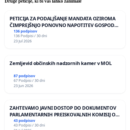
Druge peticije, ki bi vas lahko zanimale
PETICIJA ZA PODALJŠANJE MANDATA OZIROMA
ČIMPREJŠNJO PONOVNO NAPOTITEV GOSPODA
BERNARDA ŠRAJNERJA NA VELEPOSLANIŠTVO
136 podpisov
136 Podpisi / 30 dni
REPUBLIKE SLOVENIJE V MOSKVI
23 Jul 2026
Zemljevid občinskih nadzornih kamer v MOL
87 podpisov
67 Podpisi / 30 dni
23 Jun 2026
ZAHTEVAMO JAVNI DOSTOP DO DOKUMENTOV
PARLAMENTARNIH PREISKOVALNIH KOMISIJ O
ILEGALNI TRGOVINI Z OROŽJEM
43 podpisov
43 Podpisi / 30 dni