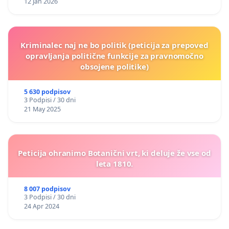
12 Jan 2026
Kriminalec naj ne bo politik (peticija za prepoved
opravljanja politične funkcije za pravnomočno
obsojene politike)
5 630 podpisov
3 Podpisi / 30 dni
21 May 2025
Peticija ohranimo Botanični vrt, ki deluje že vse od
leta 1810.
8 007 podpisov
3 Podpisi / 30 dni
24 Apr 2024