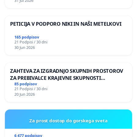
31 Jul 2026
PETICIJA V PODPORO NIKI IN NAŠI METELKOVI
165 podpisov
21 Podpisi / 30 dni
30 Jun 2026
ZAHTEVA ZA IZGRADNJO SKUPNIH PROSTOROV
ZA PREBIVALCE KRAJEVNE SKUPNOSTI
PRESTRANEK
85 podpisov
21 Podpisi / 30 dni
20 Jun 2026
Za prost dostop do gorskega sveta
6 477 podpisov