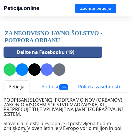
Peticija.online
Začnite peticijo
ZA NEODVISNO JAVNO ŠOLSTVO -
PODPORA ORBANU
Delite na Facebooku (19)
Peticija
Podpisi
Politika zasebnosti
66
PODPISANI SLOVENCI, PODPIRAMO NOV (ORBANOV)
ZAKON O VISOKEM ŠOLSTVU MADŽARSKE, KI
PREPREČUJE TUJE VPLIVANJE NA JAVNI IZOBRAŽEVALNI
SISTEM.
Slovenija in ostala Evropa je izpostavljena hudim
pritiskom. V dveh letih je v Evropo vdrlo milijon in pol