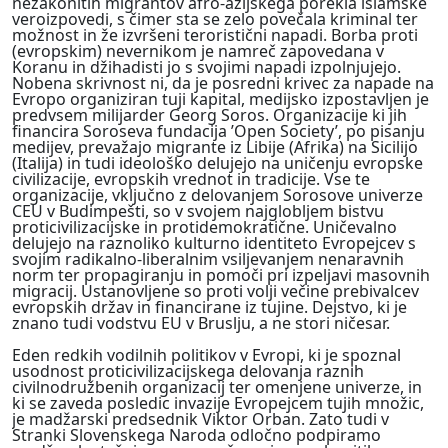
nezakonitih migrantov afro-azijskega porekla islamske
veroizpovedi, s čimer sta se zelo povečala kriminal ter
možnost in že izvršeni teroristični napadi. Borba proti
(evropskim) nevernikom je namreč zapovedana v
Koranu in džihadisti jo s svojimi napadi izpolnjujejo.
Nobena skrivnost ni, da je posredni krivec za napade na
Evropo organiziran tuji kapital, medijsko izpostavljen je
predvsem milijarder Georg Soros. Organizacije ki jih
financira Soroseva fundacija ’Open Society’, po pisanju
medijev, prevažajo migrante iz Libije (Afrika) na Sicilijo
(Italija) in tudi ideološko delujejo na uničenju evropske
civilizacije, evropskih vrednot in tradicije. Vse te
organizacije, vključno z delovanjem Sorosove univerze
CEU v Budimpešti, so v svojem najglobljem bistvu
proticivilizacijske in protidemokratične. Uničevalno
delujejo na raznoliko kulturno identiteto Evropejcev s
svojim radikalno-liberalnim vsiljevanjem nenaravnih
norm ter propagiranju in pomoči pri izpeljavi masovnih
migracij. Ustanovljene so proti volji večine prebivalcev
evropskih držav in financirane iz tujine. Dejstvo, ki je
znano tudi vodstvu EU v Bruslju, a ne stori ničesar.
Eden redkih vodilnih politikov v Evropi, ki je spoznal
usodnost proticivilizacijskega delovanja raznih
civilnodružbenih organizacij ter omenjene univerze, in
ki se zaveda posledic invazije Evropejcem tujih množic,
je madžarski predsednik Viktor Orban. Zato tudi v
Stranki Slovenskega Naroda odločno podpiramo