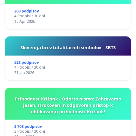
260 podpisov
4 Podpisi / 30 dni
15 Apr 2026
Slovenija brez totalitarnih simbolov - SBTS
528 podpisov
4 Podpisi / 30 dni
31 Jan 2026
Prihodnost Križank - Odprto pismo: Zahtevamo
jasen, strokoven in odgovoren pristop k
oblikovanju prihodnosti Križank!
3 708 podpisov
3 Podpisi / 30 dni