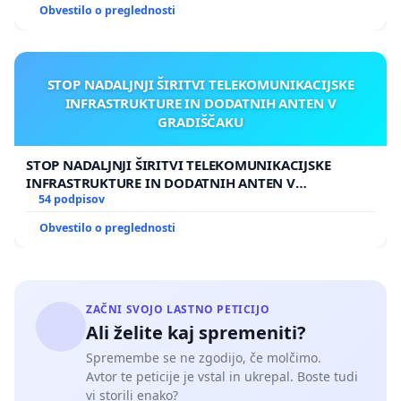
Obvestilo o preglednosti
STOP NADALJNJI ŠIRITVI TELEKOMUNIKACIJSKE
INFRASTRUKTURE IN DODATNIH ANTEN V
GRADIŠČAKU
STOP NADALJNJI ŠIRITVI TELEKOMUNIKACIJSKE
INFRASTRUKTURE IN DODATNIH ANTEN V
GRADIŠČAKU
54 podpisov
Obvestilo o preglednosti
ZAČNI SVOJO LASTNO PETICIJO
Ali želite kaj spremeniti?
Spremembe se ne zgodijo, če molčimo.
Avtor te peticije je vstal in ukrepal. Boste tudi
vi storili enako?