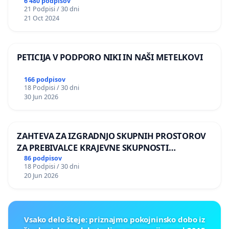
6 480 podpisov
21 Podpisi / 30 dni
Zavod PROJA
21 Oct 2024
Zavod Tri
PETICIJA V PODPORO NIKI IN NAŠI METELKOVI
Zavod za globalno učenje in razvoj projektov
166 podpisov
Svetlana Slapšak
18 Podpisi / 30 dni
30 Jun 2026
Irfan Beširević
Matjaž Hanžek
ZAHTEVA ZA IZGRADNJO SKUPNIH PROSTOROV
ZA PREBIVALCE KRAJEVNE SKUPNOSTI
Nika Kovač
PRESTRANEK
86 podpisov
18 Podpisi / 30 dni
Zlatko Čordić
20 Jun 2026
Boštjan Videmšek
Miha Mazzini
Vsako delo šteje: priznajmo pokojninsko dobo iz