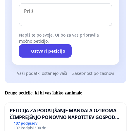
Center za mirovne študije
Civilna iniciativa INFOKOLPA
Napišite po svoje. UI bo za vas pripravila
Delavska svetovalnica
močno peticijo.
Društvo Humanitas
Ustvari peticijo
Društvo Ključ – center za boj proti trgovanju z
ljudmi FER
Vaši podatki ostanejo vaši
Zasebnost po zasnovi
Glas ljudstva
Druge peticije, ki bi vas lahko zanimale
Glosa - sindikat za kulturo in naravo Slovenije
Inštitut 8. marec
PETICIJA ZA PODALJŠANJE MANDATA OZIROMA
ČIMPREJŠNJO PONOVNO NAPOTITEV GOSPODA
Jezuitsko združenje za begunce Slovenije
BERNARDA ŠRAJNERJA NA VELEPOSLANIŠTVO
137 podpisov
137 Podpisi / 30 dni
REPUBLIKE SLOVENIJE V MOSKVI