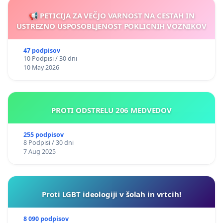
Jernej Brecelj
📢 PETICIJA ZA VEČJO VARNOST NA CESTAH IN
USTREZNO USPOSOBLJENOST POKLICNIH VOZNIKOV
Nina Marinčič
Neja Šmid
47 podpisov
10 Podpisi / 30 dni
10 May 2026
Koen Van Daele
Urška Šmid
PROTI ODSTRELU 206 MEDVEDOV
Duša Svete
255 podpisov
Jaafar Alsalman
8 Podpisi / 30 dni
7 Aug 2025
Zuzama Kraskova
Urban Škudnik
Proti LGBT ideologiji v šolah in vrtcih!
Armand Nkunzimana
8 090 podpisov