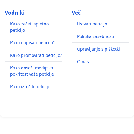
Benguesmia Mounir
Vodniki
Več
Ndajirodere M Chantal
Kako začeti spletno
Ustvari peticijo
peticijo
Jure Gombač
Politika zasebnosti
Kako napisati peticijo?
Gregor Mohar
Upravljanje s piškotki
Kako promovirati peticijo?
Rok Zajc
O nas
Kako doseči medijsko
Irena Kure
pokritost vaše peticije
Brigita Kure
Kako izročiti peticijo
Nada Pretnar
Teresa Albendea
Hana Konjedic