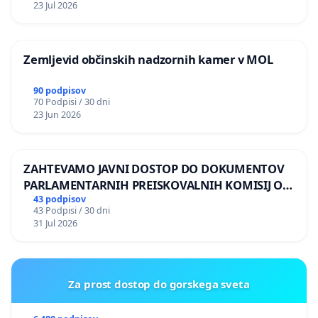
23 Jul 2026
Kulturni center Danilo Kiš, za Biljana Žikić
Kulturno društvo Gmajna
Zemljevid občinskih nadzornih kamer v MOL
Mirovni inštitut
90 podpisov
PIC - Pravni center za varstvo človekovih pravic in
70 Podpisi / 30 dni
23 Jun 2026
okolja SLOGA
Protestival
ZAHTEVAMO JAVNI DOSTOP DO DOKUMENTOV
Protestna ljudska skupščina
PARLAMENTARNIH PREISKOVALNIH KOMISIJ O
ILEGALNI TRGOVINI Z OROŽJEM
43 podpisov
43 Podpisi / 30 dni
Slovenska filantropija
31 Jul 2026
Slovenska karitas
Svobodni sindikat Slovenije
Za prost dostop do gorskega sveta
Zavod Emma