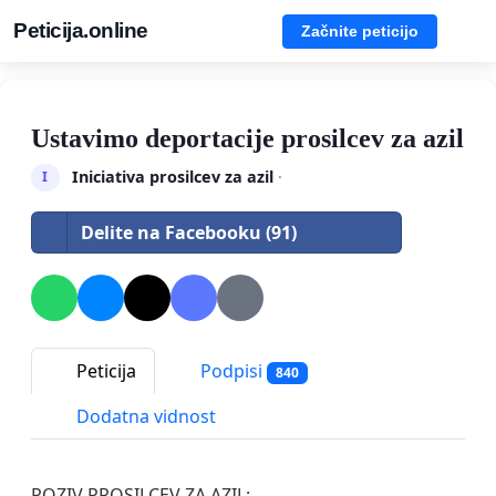
Peticija.online
Začnite peticijo
Ustavimo deportacije prosilcev za azil
Iniciativa prosilcev za azil
·
I
Delite na Facebooku (91)
Peticija
Podpisi
840
Dodatna vidnost
POZIV PROSILCEV ZA AZIL: