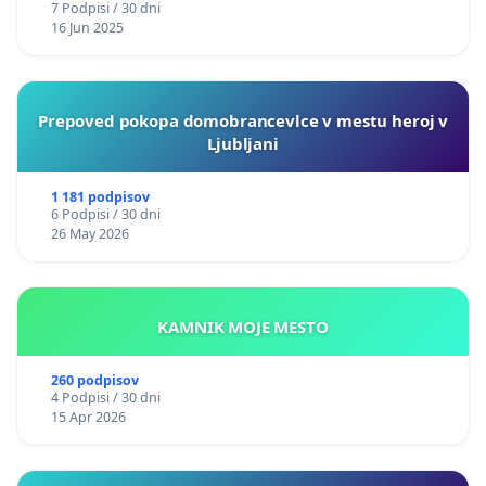
Emmanuel P. Nnandi
7 Podpisi / 30 dni
16 Jun 2025
Adrian Rodriguez Ricardo
Ariel Elog Garcia Villarreal
Prepoved pokopa domobrancevlce v mestu heroj v
Ljubljani
Barbaro Vladimir Batista Ricardo
Ntawigaya Vincent
1 181 podpisov
6 Podpisi / 30 dni
26 May 2026
Jean-Baptiste Niyongere
Olivier-Gael Ndayisaba
KAMNIK MOJE MESTO
Christoper Nimobona
260 podpisov
Yassine Ennovini
4 Podpisi / 30 dni
15 Apr 2026
Antoine Nshiminana
Abdelaziz Bouiro