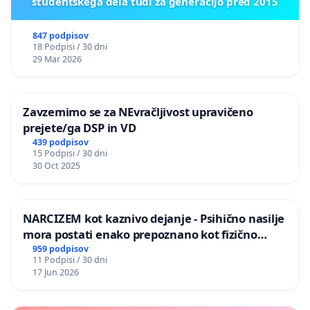
študentskega dela tudi za generacijo pred 2015
Tijana Zijanić
847 podpisov
Jaša Jenull
18 Podpisi / 30 dni
29 Mar 2026
Andrej Rozman Roza
Jani Kovačič
Zavzemimo se za NEvračljivost upravičeno
prejete/ga DSP in VD
Jadranka Juras
439 podpisov
15 Podpisi / 30 dni
30 Oct 2025
Boris Petković
Miha Blažič - N'toko
NARCIZEM kot kaznivo dejanje - Psihično nasilje
Brane Solce
mora postati enako prepoznano kot fizično
nasilje
959 podpisov
Sanja Fidler
11 Podpisi / 30 dni
17 Jun 2026
Alenka Jočkov Žitnik