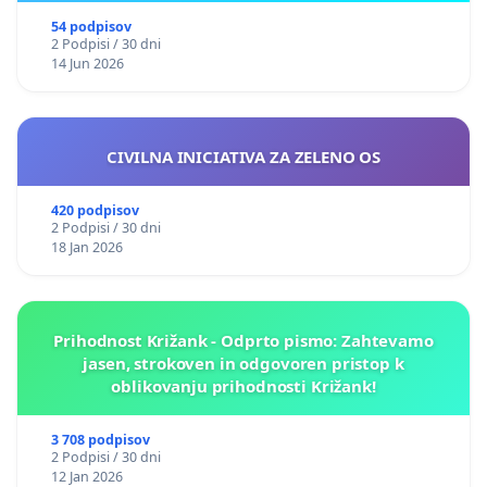
54 podpisov
Sourb Djelloll
2 Podpisi / 30 dni
14 Jun 2026
Samer Arkawi
Rapolas Valinkevičinc
CIVILNA INICIATIVA ZA ZELENO OS
Uroš Lebar
420 podpisov
Lazanae Nzeyimana
2 Podpisi / 30 dni
18 Jan 2026
Blaž Jagarinec
Štefan Cerjak
Prihodnost Križank - Odprto pismo: Zahtevamo
jasen, strokoven in odgovoren pristop k
Sanda Simić
oblikovanju prihodnosti Križank!
Tina Glavič Novak
3 708 podpisov
2 Podpisi / 30 dni
Urška Jurman
12 Jan 2026