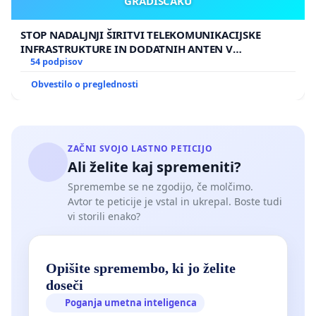
GRADIŠČAKU
Hercegovino.
Vlado Republike Slovenije pozivamo, da ustavi
STOP NADALJNJI ŠIRITVI TELEKOMUNIKACIJSKE
INFRASTRUKTURE IN DODATNIH ANTEN V
vračanja na Hrvaško po dublinski uredbi, dokler se
GRADIŠČAKU
54 podpisov
nasilna in protipravna ravnanja z migranti v tej
Obvestilo o preglednosti
državi ne končajo.
Hvala za takojšnje ukrepanje.
ZAČNI SVOJO LASTNO PETICIJO
............................
Ali želite kaj spremeniti?
Spremembe se ne zgodijo, če molčimo.
Avtor te peticije je vstal in ukrepal. Boste tudi
PRVOPODPISANE ORGANIZACIJE IN POSAMEZNIKI:
vi storili enako?
Ambasada Rog
Opišite spremembo, ki jo želite
Amnesty International Slovenije
doseči
Poganja umetna inteligenca
Avanta Largo, Maja Hawlina