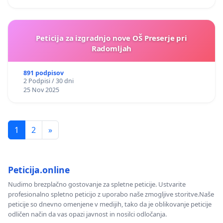
Abdelaziz Bouiro
Asgar Ghasiki
Peticija za izgradnjo nove OŠ Preserje pri
Radomljah
Ibrahim Nuzihnim
891 podpisov
Issa Mohamed
2 Podpisi / 30 dni
25 Nov 2025
Youssef Elalaoui
Jan Hrušovan
1
2
»
Gendrese Deda
Maja Kunšič
Peticija.online
Nudimo brezplačno gostovanje za spletne peticije. Ustvarite
Romana Zajec
profesionalno spletno peticijo z uporabo naše zmogljive storitve.Naše
peticije so dnevno omenjene v medijih, tako da je oblikovanje peticije
David Glavič
odličen način da vas opazi javnost in nosilci odločanja.