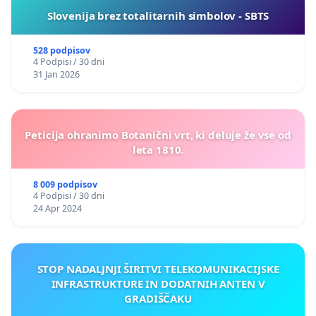
Slovenija brez totalitarnih simbolov - SBTS
Vanja Kovač
528 podpisov
Karmen Mitrwe
4 Podpisi / 30 dni
31 Jan 2026
Miha Sluga
Fseha Gmebrehiwet
Peticija ohranimo Botanični vrt, ki deluje že vse od
leta 1810.
Ana Bajt
Cedric Mugisha
8 009 podpisov
4 Podpisi / 30 dni
24 Apr 2024
Joshua Dyson
Paul Schmindenhammer
STOP NADALJNJI ŠIRITVI TELEKOMUNIKACIJSKE
Leehoo Pansky
INFRASTRUKTURE IN DODATNIH ANTEN V
GRADIŠČAKU
Neli Filipič