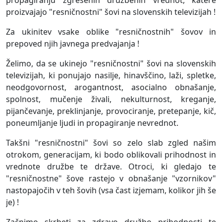
propagiranju zgrešenih družbenih vrednot, katere
proizvajajo "resničnostni" šovi na slovenskih televizijah !
Za ukinitev vsake oblike "resničnostnih" šovov in
prepoved njih javnega predvajanja !
Želimo, da se ukinejo "resničnostni" šovi na slovenskih
televizijah, ki ponujajo nasilje, hinavščino, laži, spletke,
neodgovornost, arogantnost, asocialno obnašanje,
spolnost, mučenje živali, nekulturnost, kreganje,
pijančevanje, preklinjanje, provociranje, pretepanje, kič,
poneumljanje ljudi in propagiranje nevrednot.
Takšni "resničnostni" šovi so zelo slab zgled našim
otrokom, generacijam, ki bodo oblikovali prihodnost in
vrednote družbe te države. Otroci, ki gledajo te
"resničnostne" šove rastejo v obnašanje "vzornikov"
nastopajočih v teh šovih (vsa čast izjemam, kolikor jih še
je) !