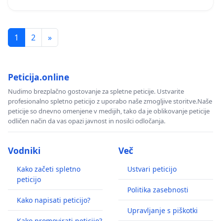
1
2
»
Peticija.online
Nudimo brezplačno gostovanje za spletne peticije. Ustvarite
profesionalno spletno peticijo z uporabo naše zmogljive storitve.Naše
peticije so dnevno omenjene v medijih, tako da je oblikovanje peticije
odličen način da vas opazi javnost in nosilci odločanja.
Vodniki
Več
Kako začeti spletno
Ustvari peticijo
peticijo
Politika zasebnosti
Kako napisati peticijo?
Upravljanje s piškotki
Kako promovirati peticijo?