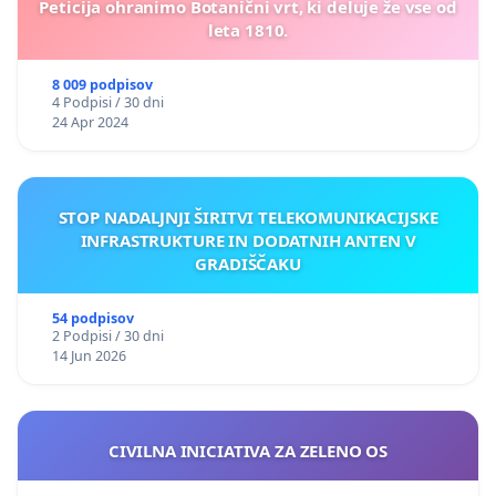
Peticija ohranimo Botanični vrt, ki deluje že vse od
leta 1810.
8 009 podpisov
4 Podpisi / 30 dni
24 Apr 2024
STOP NADALJNJI ŠIRITVI TELEKOMUNIKACIJSKE
INFRASTRUKTURE IN DODATNIH ANTEN V
GRADIŠČAKU
54 podpisov
2 Podpisi / 30 dni
14 Jun 2026
CIVILNA INICIATIVA ZA ZELENO OS