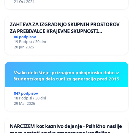
21 Oct 2024
ZAHTEVA ZA IZGRADNJO SKUPNIH PROSTOROV
ZA PREBIVALCE KRAJEVNE SKUPNOSTI
PRESTRANEK
86 podpisov
19 Podpisi / 30 dni
20 Jun 2026
Vsako delo šteje: priznajmo pokojninsko dobo iz
študentskega dela tudi za generacijo pred 2015
847 podpisov
18 Podpisi / 30 dni
29 Mar 2026
NARCIZEM kot kaznivo dejanje - Psihično nasilje
mora postati enako prepoznano kot fizično