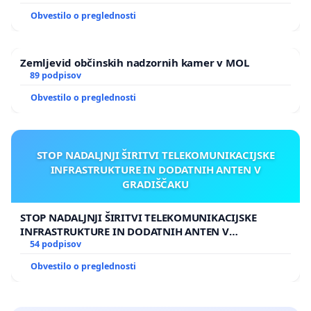
Obvestilo o preglednosti
Zemljevid občinskih nadzornih kamer v MOL
89 podpisov
Obvestilo o preglednosti
STOP NADALJNJI ŠIRITVI TELEKOMUNIKACIJSKE
INFRASTRUKTURE IN DODATNIH ANTEN V
GRADIŠČAKU
STOP NADALJNJI ŠIRITVI TELEKOMUNIKACIJSKE
INFRASTRUKTURE IN DODATNIH ANTEN V
GRADIŠČAKU
54 podpisov
Obvestilo o preglednosti