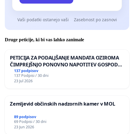
Vaši podatki ostanejo vaši
Zasebnost po zasnovi
Druge peticije, ki bi vas lahko zanimale
PETICIJA ZA PODALJŠANJE MANDATA OZIROMA
ČIMPREJŠNJO PONOVNO NAPOTITEV GOSPODA
BERNARDA ŠRAJNERJA NA VELEPOSLANIŠTVO
137 podpisov
137 Podpisi / 30 dni
REPUBLIKE SLOVENIJE V MOSKVI
23 Jul 2026
Zemljevid občinskih nadzornih kamer v MOL
89 podpisov
69 Podpisi / 30 dni
23 Jun 2026