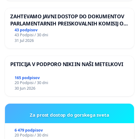
ZAHTEVAMO JAVNI DOSTOP DO DOKUMENTOV
PARLAMENTARNIH PREISKOVALNIH KOMISIJ O
ILEGALNI TRGOVINI Z OROŽJEM
43 podpisov
43 Podpisi / 30 dni
31 Jul 2026
PETICIJA V PODPORO NIKI IN NAŠI METELKOVI
165 podpisov
20 Podpisi / 30 dni
30 Jun 2026
Za prost dostop do gorskega sveta
6 479 podpisov
20 Podpisi / 30 dni