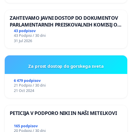
ZAHTEVAMO JAVNI DOSTOP DO DOKUMENTOV
PARLAMENTARNIH PREISKOVALNIH KOMISIJ O
ILEGALNI TRGOVINI Z OROŽJEM
43 podpisov
43 Podpisi / 30 dni
31 Jul 2026
Za prost dostop do gorskega sveta
6 479 podpisov
21 Podpisi / 30 dni
21 Oct 2024
PETICIJA V PODPORO NIKI IN NAŠI METELKOVI
165 podpisov
20 Podpisi / 30 dni