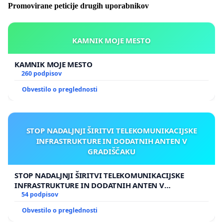
Promovirane peticije drugih uporabnikov
KAMNIK MOJE MESTO
KAMNIK MOJE MESTO
260 podpisov
Obvestilo o preglednosti
STOP NADALJNJI ŠIRITVI TELEKOMUNIKACIJSKE
INFRASTRUKTURE IN DODATNIH ANTEN V
GRADIŠČAKU
STOP NADALJNJI ŠIRITVI TELEKOMUNIKACIJSKE
INFRASTRUKTURE IN DODATNIH ANTEN V
GRADIŠČAKU
54 podpisov
Obvestilo o preglednosti