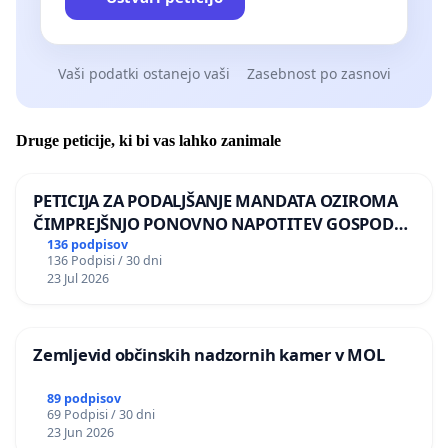
Vaši podatki ostanejo vaši
Zasebnost po zasnovi
Druge peticije, ki bi vas lahko zanimale
PETICIJA ZA PODALJŠANJE MANDATA OZIROMA
ČIMPREJŠNJO PONOVNO NAPOTITEV GOSPODA
BERNARDA ŠRAJNERJA NA VELEPOSLANIŠTVO
136 podpisov
136 Podpisi / 30 dni
REPUBLIKE SLOVENIJE V MOSKVI
23 Jul 2026
Zemljevid občinskih nadzornih kamer v MOL
89 podpisov
69 Podpisi / 30 dni
23 Jun 2026