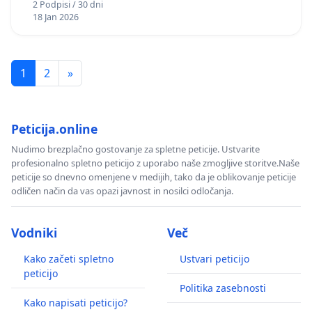
2 Podpisi / 30 dni
18 Jan 2026
1
2
»
Peticija.online
Nudimo brezplačno gostovanje za spletne peticije. Ustvarite
profesionalno spletno peticijo z uporabo naše zmogljive storitve.Naše
peticije so dnevno omenjene v medijih, tako da je oblikovanje peticije
odličen način da vas opazi javnost in nosilci odločanja.
Vodniki
Več
Kako začeti spletno
Ustvari peticijo
peticijo
Politika zasebnosti
Kako napisati peticijo?