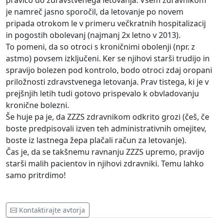
pravico do zdravstvenega letovanja. Vsem zdravnikom
je namreč jasno sporočil, da letovanje po novem
pripada otrokom le v primeru večkratnih hospitalizacij
in pogostih obolevanj (najmanj 2x letno v 2013).
To pomeni, da so otroci s kroničnimi obolenji (npr. z
astmo) povsem izključeni. Ker se njihovi starši trudijo in
spravijo bolezen pod kontrolo, bodo otroci zdaj oropani
priložnosti zdravstvenega letovanja. Prav tistega, ki je v
prejšnjih letih tudi gotovo prispevalo k obvladovanju
kronične bolezni.
Še huje pa je, da ZZZS zdravnikom odkrito grozi (češ, če
boste predpisovali izven teh administrativnih omejitev,
boste iz lastnega žepa plačali račun za letovanje).
Čas je, da se takšnemu ravnanju ZZZS upremo, pravijo
starši malih pacientov in njihovi zdravniki. Temu lahko
samo pritrdimo!
Kontaktirajte avtorja