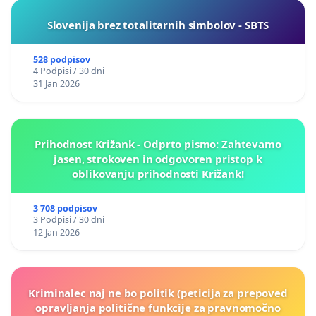
Slovenija brez totalitarnih simbolov - SBTS
528 podpisov
4 Podpisi / 30 dni
31 Jan 2026
Prihodnost Križank - Odprto pismo: Zahtevamo
jasen, strokoven in odgovoren pristop k
oblikovanju prihodnosti Križank!
3 708 podpisov
3 Podpisi / 30 dni
12 Jan 2026
Kriminalec naj ne bo politik (peticija za prepoved
opravljanja politične funkcije za pravnomočno