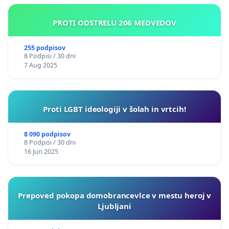
PROTI ODSTRELU 206 MEDVEDOV
255 podpisov
8 Podpisi / 30 dni
7 Aug 2025
Proti LGBT ideologiji v šolah in vrtcih!
8 090 podpisov
8 Podpisi / 30 dni
16 Jun 2025
Prepoved pokopa domobrancevlce v mestu heroj v
Ljubljani