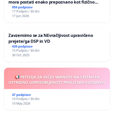
mora postati enako prepoznano kot fizično
nasilje
959 podpisov
17 Podpisi / 30 dni
17 Jun 2026
Zavzemimo se za NEvračljivost upravičeno
prejete/ga DSP in VD
439 podpisov
15 Podpisi / 30 dni
30 Oct 2025
📢 PETICIJA ZA VEČJO VARNOST NA CESTAH IN
USTREZNO USPOSOBLJENOST POKLICNIH VOZNIKOV
47 podpisov
10 Podpisi / 30 dni
10 May 2026