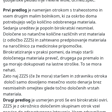
ljubljanske pediatrinje Helene Mole, dr.med.spec.
Prvi predlog
je namenjen otrokom s traheostomo in
vsem drugim malim bolnikom, ki za oskrbo doma
potrebujejo večjo količino odobrenega materiala.
Sedanja ureditev je popoln birokratski nesmisel.
Določene so natančne količine različnih vrst materiala
(z odločbo ZZZS) in zahtevano predpisovanje materiala
na naročilnico za medicinske pripomočke.
Birokratiziranje v praksi pomeni, da imajo starši
določenega materiala preveč, drugega pa premalo in
ga morajo dokupovati na lastne stroške. To se mora
nehati.
Zato naj ZZZS (če že mora) staršem in zdravniku otroka
določi samo dovoljeno mesečno vsoto denarja brez
nesmiselnih omejitev glede točno določenih vrstah
materiala.
Drugi predlog
je usmerjen proti še eni birokratski oviri.
ZZZS je z okrožnico določenim skupinam otrok vzel