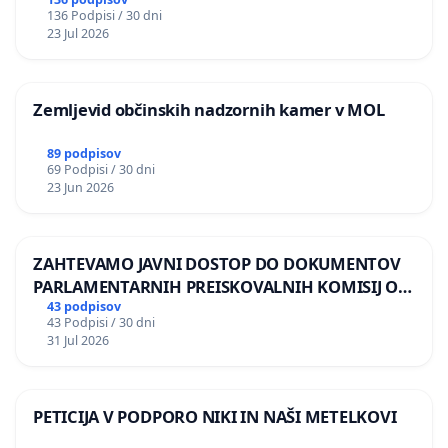
BERNARDA ŠRAJNERJA NA VELEPOSLANIŠTVO
136 Podpisi / 30 dni
REPUBLIKE SLOVENIJE V MOSKVI
23 Jul 2026
Zemljevid občinskih nadzornih kamer v MOL
89 podpisov
69 Podpisi / 30 dni
23 Jun 2026
ZAHTEVAMO JAVNI DOSTOP DO DOKUMENTOV
PARLAMENTARNIH PREISKOVALNIH KOMISIJ O
ILEGALNI TRGOVINI Z OROŽJEM
43 podpisov
43 Podpisi / 30 dni
31 Jul 2026
PETICIJA V PODPORO NIKI IN NAŠI METELKOVI