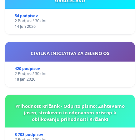
GRADIŠČAKU
54 podpisov
2 Podpisi / 30 dni
14 Jun 2026
CIVILNA INICIATIVA ZA ZELENO OS
420 podpisov
2 Podpisi / 30 dni
18 Jan 2026
Prihodnost Križank - Odprto pismo: Zahtevamo
jasen, strokoven in odgovoren pristop k
oblikovanju prihodnosti Križank!
3 708 podpisov
2 Podpisi / 30 dni