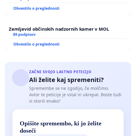
https://www.cnbc.com/2022/03/09/heres-whats-in-
bidens-executive-order-on-crypto.html
Obvestilo o preglednosti
Zemljevid občinskih nadzornih kamer v MOL
Izguba položaja Evrope, bo pridobitev Združenih
89 podpisov
držav, Evropa pa bo prek MiCA trajno prepustila
Obvestilo o preglednosti
vodstvo in nadzor nad Web3 in kriptovalutami
ZDA, tako kot pri Web2, kjer še vedno prevladuje
peščica ameriških tehnoloških velikanov.
ZAČNI SVOJO LASTNO PETICIJO
Ključnega pomena je, da Evropa ostane v inovacijski
Ali želite kaj spremeniti?
tekmi in izkoristi priložnost, da zgradi prvake in
Spremembe se ne zgodijo, če molčimo.
voditelje prihodnjega sveta Web3 ter pri tem
Avtor te peticije je vstal in ukrepal. Boste tudi
ustvari na tisoče delovnih mest.
vi storili enako?
Ne ponavljajmo istih napak kot smo jih v
Opišite spremembo, ki jo želite
preteklosti, ne poslušajmo in ne zaupajmo tistim, ki
doseči
nas na koncu vodijo, kontrolirajo in nam povzročijo