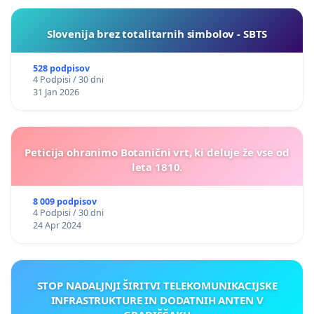
Slovenija brez totalitarnih simbolov - SBTS
528 podpisov
4 Podpisi / 30 dni
31 Jan 2026
Peticija ohranimo Botanični vrt, ki deluje že vse od
leta 1810.
8 009 podpisov
4 Podpisi / 30 dni
24 Apr 2024
STOP NADALJNJI ŠIRITVI TELEKOMUNIKACIJSKE
INFRASTRUKTURE IN DODATNIH ANTEN V