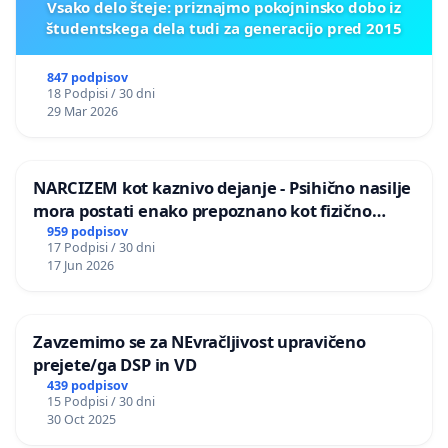
Vsako delo šteje: priznajmo pokojninsko dobo iz
študentskega dela tudi za generacijo pred 2015
847 podpisov
18 Podpisi / 30 dni
29 Mar 2026
NARCIZEM kot kaznivo dejanje - Psihično nasilje
mora postati enako prepoznano kot fizično
nasilje
959 podpisov
17 Podpisi / 30 dni
17 Jun 2026
Zavzemimo se za NEvračljivost upravičeno
prejete/ga DSP in VD
439 podpisov
15 Podpisi / 30 dni
30 Oct 2025