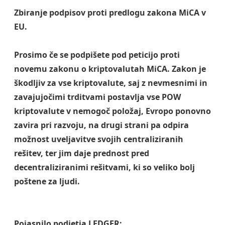
Zbiranje podpisov proti predlogu zakona MiCA v
EU.
Prosimo če se podpišete pod peticijo proti
novemu zakonu o kriptovalutah MiCA. Zakon je
škodljiv za vse kriptovalute, saj z nevmesnimi in
zavajujočimi trditvami postavlja vse POW
kriptovalute v nemogoč položaj, Evropo ponovno
zavira pri razvoju, na drugi strani pa odpira
možnost uveljavitve svojih centraliziranih
rešitev, ter jim daje prednost pred
decentraliziranimi rešitvami, ki so veliko bolj
poštene za ljudi.
Pojasnilo podjetja LEDGER: