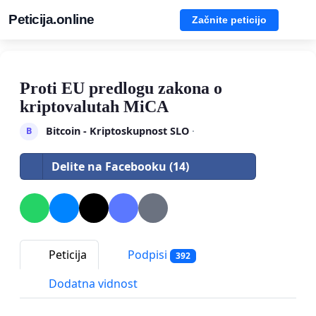
Peticija.online
Začnite peticijo
Proti EU predlogu zakona o
kriptovalutah MiCA
Bitcoin - Kriptoskupnost SLO
·
B
Delite na Facebooku (14)
Peticija
Podpisi
392
Dodatna vidnost