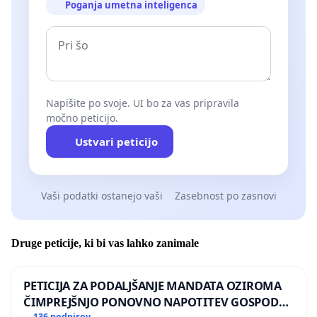
Poganja umetna inteligenca
samo težave in skrbi v prepričanju, da nam
pomagajo. Izkoristimo trenutek - zahod in vzhod,
sta mogoče malo zaspala pri priznavanju novih
tehnologij, sedaj pa bi nas rada prepričala, da sami
»potegnemo« zavoro ter nas bodo spet, kot že
Napišite po svoje. UI bo za vas pripravila
večkrat v zgodovini, zaradi naše naivnosti, prehiteli.
močno peticijo.
Ustvari peticijo
Vaši podatki ostanejo vaši
Zasebnost po zasnovi
Druge peticije, ki bi vas lahko zanimale
PETICIJA ZA PODALJŠANJE MANDATA OZIROMA
ČIMPREJŠNJO PONOVNO NAPOTITEV GOSPODA
136 podpisov