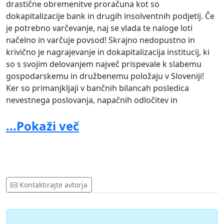
drastične obremenitve proračuna kot so
dokapitalizacije bank in drugih insolventnih podjetij. Če
je potrebno varčevanje, naj se vlada te naloge loti
načelno in varčuje povsod! Skrajno nedopustno in
krivično je nagrajevanje in dokapitalizacija institucij, ki
so s svojim delovanjem največ prispevale k slabemu
gospodarskemu in družbenemu položaju v Sloveniji!
Ker so primanjkljaji v bančnih bilancah posledica
nevestnega poslovanja, napačnih odločitev in
domnevno koruptivnega delovanja zahtevamo, da od
...Pokaži več
vlade RS neodvisna revizija (tuja z dobrimi referencami)
preuči poslovanje banke in izpostavi odgovorne osebe,
ki so bile vpletene v domnevno sporne posle. Če bodo
nepravilnosti ugotovljene, zahtevamo da nadaljnje
korake prevzame sodišče, ki bo tem osebam naložilo
pravno odgovornost.
Kontaktirajte avtorja
V nadaljevanju nekaj dodatnih argumentov, zakaj ne
želimo več dokapitalizacije NLB: