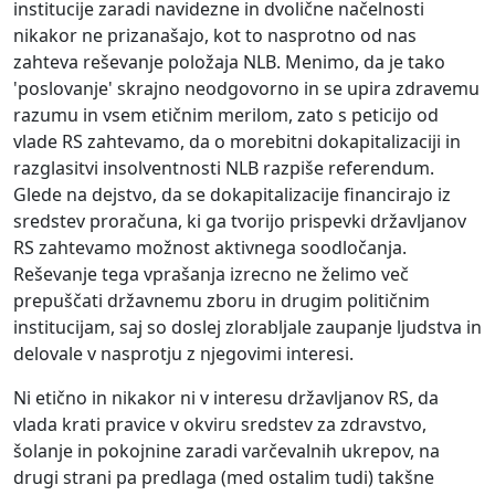
institucije zaradi navidezne in dvolične načelnosti
nikakor ne prizanašajo, kot to nasprotno od nas
zahteva reševanje položaja NLB. Menimo, da je tako
'poslovanje' skrajno neodgovorno in se upira zdravemu
razumu in vsem etičnim merilom, zato s peticijo od
vlade RS zahtevamo, da o morebitni dokapitalizaciji in
razglasitvi insolventnosti NLB razpiše referendum.
Glede na dejstvo, da se dokapitalizacije financirajo iz
sredstev proračuna, ki ga tvorijo prispevki državljanov
RS zahtevamo možnost aktivnega soodločanja.
Reševanje tega vprašanja izrecno ne želimo več
prepuščati državnemu zboru in drugim političnim
institucijam, saj so doslej zlorabljale zaupanje ljudstva in
delovale v nasprotju z njegovimi interesi.
Ni etično in nikakor ni v interesu državljanov RS, da
vlada krati pravice v okviru sredstev za zdravstvo,
šolanje in pokojnine zaradi varčevalnih ukrepov, na
drugi strani pa predlaga (med ostalim tudi) takšne