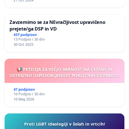
21 Oct 2024
Zavzemimo se za NEvračljivost upravičeno
prejete/ga DSP in VD
437 podpisov
13 Podpisi / 30 dni
30 Oct 2025
📢 PETICIJA ZA VEČJO VARNOST NA CESTAH IN
USTREZNO USPOSOBLJENOST POKLICNIH VOZNIKOV
47 podpisov
10 Podpisi / 30 dni
10 May 2026
Proti LGBT ideologiji v šolah in vrtcih!