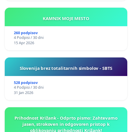
KAMNIK MOJE MESTO
260 podpisov
4 Podpisi / 30 dni
15 Apr 2026
Slovenija brez totalitarnih simbolov - SBTS
528 podpisov
4 Podpisi / 30 dni
31 Jan 2026
Prihodnost Križank - Odprto pismo: Zahtevamo
jasen, strokoven in odgovoren pristop k
oblikovanju prihodnosti Križank!