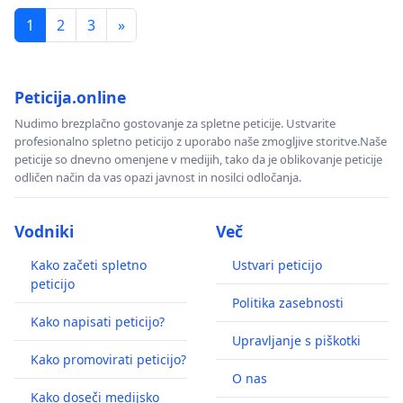
1
2
3
»
Peticija.online
Nudimo brezplačno gostovanje za spletne peticije. Ustvarite
profesionalno spletno peticijo z uporabo naše zmogljive storitve.Naše
peticije so dnevno omenjene v medijih, tako da je oblikovanje peticije
odličen način da vas opazi javnost in nosilci odločanja.
Vodniki
Več
Kako začeti spletno
Ustvari peticijo
peticijo
Politika zasebnosti
Kako napisati peticijo?
Upravljanje s piškotki
Kako promovirati peticijo?
O nas
Kako doseči medijsko