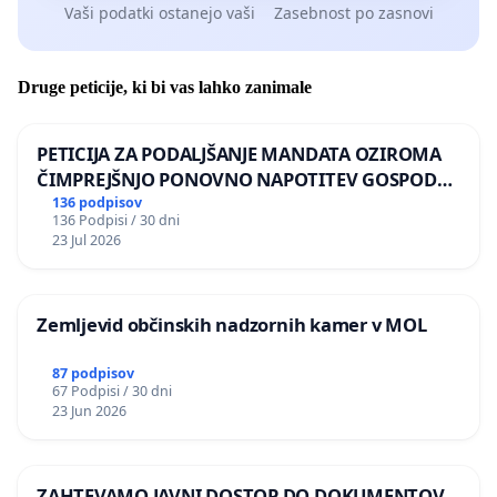
Vaši podatki ostanejo vaši
Zasebnost po zasnovi
Druge peticije, ki bi vas lahko zanimale
PETICIJA ZA PODALJŠANJE MANDATA OZIROMA
ČIMPREJŠNJO PONOVNO NAPOTITEV GOSPODA
BERNARDA ŠRAJNERJA NA VELEPOSLANIŠTVO
136 podpisov
136 Podpisi / 30 dni
REPUBLIKE SLOVENIJE V MOSKVI
23 Jul 2026
Zemljevid občinskih nadzornih kamer v MOL
87 podpisov
67 Podpisi / 30 dni
23 Jun 2026
ZAHTEVAMO JAVNI DOSTOP DO DOKUMENTOV