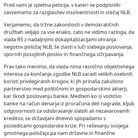
Pred vami je spletna peticija, v kateri se podpisniki
zavzemamo za razglasitev insolventnosti in stečaj NLB.
Verjamemo, da tržne zakonitosti v demokratičnih
družbah veljajo za vse enako, zato ne vidimo razloga, da
vlada RS z nadaljnjimi dokapitalizacijami ohranja
negotov položaj NLB, še zlasti v luči slabega poslovanja,
spornih posojilnih poslov in finančnega izčrpavanja.
Prav tako menimo, da vlada nima resnično objektivnega
interesa za končanje zgodbe NLB zaradi velikih osebnih
koristi privilegiranih krogov, ki jih prinaša zakulisno
partnerstvo med političnimi in gospodarskimi akterji,
kar škodi poslovanju banke. Medtem ko si vodstvo
banke na račun denarja iz proračuna deli nagrade, kljub
odgovornosti za odobravanje slabih ali nezavarovanih
kreditov, se državljani dnevno spopadamo s
posledicami gospodarske krize. Pri reševanju svojega
gmotnega položaja pa nam državne in finančne