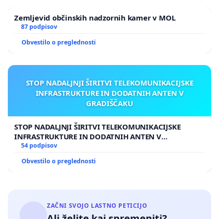
more' zagotoviti dovolj sredstev za normalno delovanje
Zemljevid občinskih nadzornih kamer v MOL
javnih institucij, ki jih potrebujemo državljani Slovenije.
87 podpisov
Zahteva po dokapitalizaciji NLB se v tej luči kaže kot
skrajno nerazumna in nepoštena!
Obvestilo o preglednosti
8. Peticija je naslovljena 'Proti dokapitalizaciji NLB',
vendar se v istih zahtevah nanaša tudi na morebitno
STOP NADALJNJI ŠIRITVI TELEKOMUNIKACIJSKE
dokapitalizacijo NKBM ali ostalih insolventnih
INFRASTRUKTURE IN DODATNIH ANTEN V
slovenskih bank.
GRADIŠČAKU
STOP NADALJNJI ŠIRITVI TELEKOMUNIKACIJSKE
INFRASTRUKTURE IN DODATNIH ANTEN V
Lep pozdrav!
GRADIŠČAKU
54 podpisov
Državljani Republike Slovenije
Obvestilo o preglednosti
ZAČNI SVOJO LASTNO PETICIJO
Ali želite kaj spremeniti?