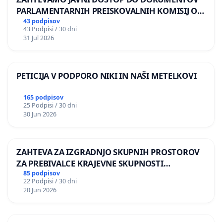
PARLAMENTARNIH PREISKOVALNIH KOMISIJ O
ILEGALNI TRGOVINI Z OROŽJEM
43 podpisov
43 Podpisi / 30 dni
31 Jul 2026
PETICIJA V PODPORO NIKI IN NAŠI METELKOVI
165 podpisov
25 Podpisi / 30 dni
30 Jun 2026
ZAHTEVA ZA IZGRADNJO SKUPNIH PROSTOROV
ZA PREBIVALCE KRAJEVNE SKUPNOSTI
PRESTRANEK
85 podpisov
22 Podpisi / 30 dni
20 Jun 2026