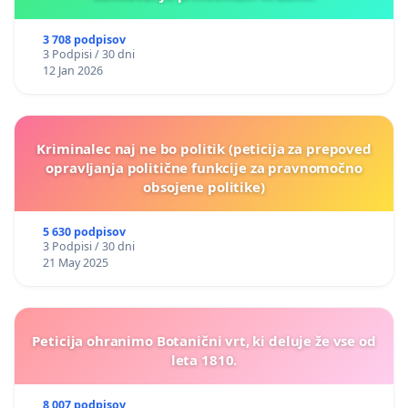
3 708 podpisov
3 Podpisi / 30 dni
12 Jan 2026
Kriminalec naj ne bo politik (peticija za prepoved
opravljanja politične funkcije za pravnomočno
obsojene politike)
5 630 podpisov
3 Podpisi / 30 dni
21 May 2025
Peticija ohranimo Botanični vrt, ki deluje že vse od
leta 1810.
8 007 podpisov