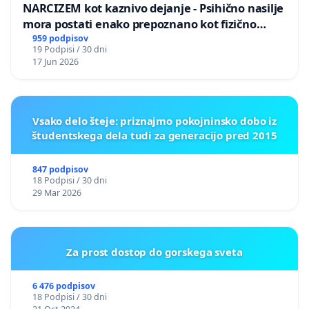
NARCIZEM kot kaznivo dejanje - Psihično nasilje
mora postati enako prepoznano kot fizično
nasilje
959 podpisov
19 Podpisi / 30 dni
17 Jun 2026
Vsako delo šteje: priznajmo pokojninsko dobo iz
študentskega dela tudi za generacijo pred 2015
847 podpisov
18 Podpisi / 30 dni
29 Mar 2026
Za prost dostop do gorskega sveta
6 476 podpisov
18 Podpisi / 30 dni