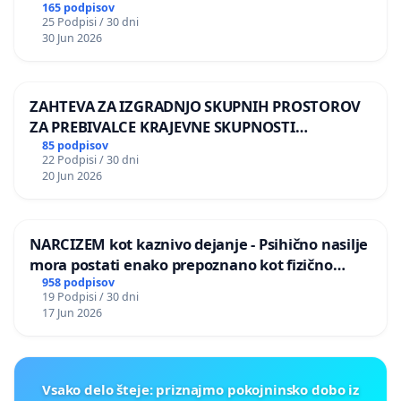
165 podpisov
25 Podpisi / 30 dni
30 Jun 2026
ZAHTEVA ZA IZGRADNJO SKUPNIH PROSTOROV
ZA PREBIVALCE KRAJEVNE SKUPNOSTI
PRESTRANEK
85 podpisov
22 Podpisi / 30 dni
20 Jun 2026
NARCIZEM kot kaznivo dejanje - Psihično nasilje
mora postati enako prepoznano kot fizično
nasilje
958 podpisov
19 Podpisi / 30 dni
17 Jun 2026
Vsako delo šteje: priznajmo pokojninsko dobo iz