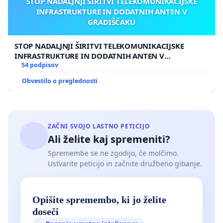
STOP NADALJNJI ŠIRITVI TELEKOMUNIKACIJSKE
INFRASTRUKTURE IN DODATNIH ANTEN V
GRADIŠČAKU
STOP NADALJNJI ŠIRITVI TELEKOMUNIKACIJSKE
INFRASTRUKTURE IN DODATNIH ANTEN V
GRADIŠČAKU
54 podpisov
Obvestilo o preglednosti
ZAČNI SVOJO LASTNO PETICIJO
Ali želite kaj spremeniti?
Spremembe se ne zgodijo, če molčimo.
Ustvarite peticijo in začnite družbeno gibanje.
Opišite spremembo, ki jo želite
doseči