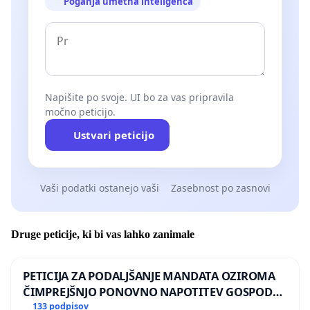
Poganja umetna inteligenca
Napišite po svoje. UI bo za vas pripravila
močno peticijo.
Ustvari peticijo
Vaši podatki ostanejo vaši
Zasebnost po zasnovi
Druge peticije, ki bi vas lahko zanimale
PETICIJA ZA PODALJŠANJE MANDATA OZIROMA
ČIMPREJŠNJO PONOVNO NAPOTITEV GOSPODA
BERNARDA ŠRAJNERJA NA VELEPOSLANIŠTVO
133 podpisov