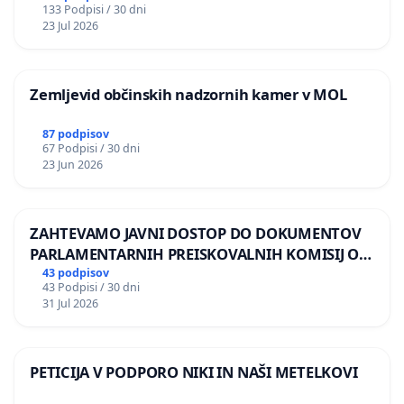
133 Podpisi / 30 dni
REPUBLIKE SLOVENIJE V MOSKVI
23 Jul 2026
Zemljevid občinskih nadzornih kamer v MOL
87 podpisov
67 Podpisi / 30 dni
23 Jun 2026
ZAHTEVAMO JAVNI DOSTOP DO DOKUMENTOV
PARLAMENTARNIH PREISKOVALNIH KOMISIJ O
ILEGALNI TRGOVINI Z OROŽJEM
43 podpisov
43 Podpisi / 30 dni
31 Jul 2026
PETICIJA V PODPORO NIKI IN NAŠI METELKOVI