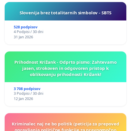
Slovenija brez totalitarnih simbolov - SBTS
528 podpisov
4 Podpisi / 30 dni
31 Jan 2026
Prihodnost Križank - Odprto pismo: Zahtevamo
jasen, strokoven in odgovoren pristop k
oblikovanju prihodnosti Križank!
3 708 podpisov
3 Podpisi / 30 dni
12 Jan 2026
Kriminalec naj ne bo politik (peticija za prepoved
opravljanja politične funkcije za pravnomočno