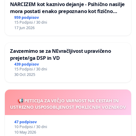
NARCIZEM kot kaznivo dejanje - Psihično nasilje
mora postati enako prepoznano kot fizično
nasilje
959 podpisov
15 Podpisi / 30 dni
17 Jun 2026
Zavzemimo se za NEvračljivost upravičeno
prejete/ga DSP in VD
439 podpisov
15 Podpisi / 30 dni
30 Oct 2025
📢 PETICIJA ZA VEČJO VARNOST NA CESTAH IN
USTREZNO USPOSOBLJENOST POKLICNIH VOZNIKOV
47 podpisov
10 Podpisi / 30 dni
10 May 2026