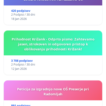
420 podpisov
2 Podpisi / 30 dni
18 Jan 2026
Prihodnost Križank - Odprto pismo: Zahtevamo
jasen, strokoven in odgovoren pristop k
oblikovanju prihodnosti Križank!
3 708 podpisov
2 Podpisi / 30 dni
12 Jan 2026
Peticija za izgradnjo nove OŠ Preserje pri
Radomljah
891 podpisov