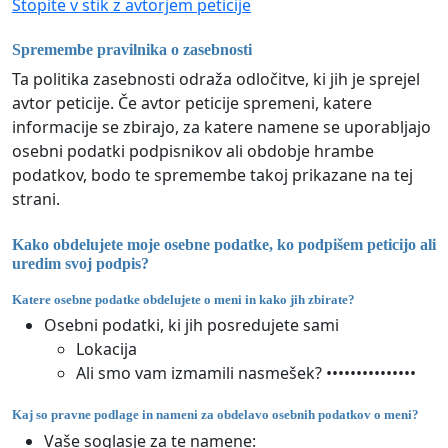
Stopite v stik z avtorjem peticije
Spremembe pravilnika o zasebnosti
Ta politika zasebnosti odraža odločitve, ki jih je sprejel
avtor peticije. Če avtor peticije spremeni, katere
informacije se zbirajo, za katere namene se uporabljajo
osebni podatki podpisnikov ali obdobje hrambe
podatkov, bodo te spremembe takoj prikazane na tej
strani.
Kako obdelujete moje osebne podatke, ko podpišem peticijo ali
uredim svoj podpis?
Katere osebne podatke obdelujete o meni in kako jih zbirate?
Osebni podatki, ki jih posredujete sami
Lokacija
Ali smo vam izmamili nasmešek? •••••••••••••••
Kaj so pravne podlage in nameni za obdelavo osebnih podatkov o meni?
Vaše soglasje za te namene: