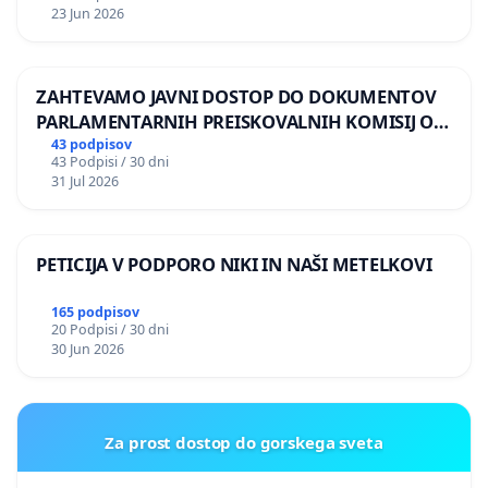
23 Jun 2026
ZAHTEVAMO JAVNI DOSTOP DO DOKUMENTOV
PARLAMENTARNIH PREISKOVALNIH KOMISIJ O
ILEGALNI TRGOVINI Z OROŽJEM
43 podpisov
43 Podpisi / 30 dni
31 Jul 2026
PETICIJA V PODPORO NIKI IN NAŠI METELKOVI
165 podpisov
20 Podpisi / 30 dni
30 Jun 2026
Za prost dostop do gorskega sveta