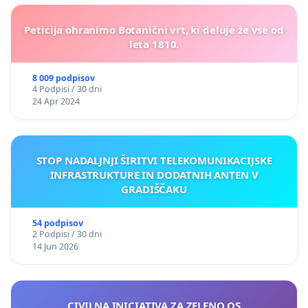
Peticija ohranimo Botanični vrt, ki deluje že vse od
leta 1810.
8 009 podpisov
4 Podpisi / 30 dni
24 Apr 2024
STOP NADALJNJI ŠIRITVI TELEKOMUNIKACIJSKE
INFRASTRUKTURE IN DODATNIH ANTEN V
GRADIŠČAKU
54 podpisov
2 Podpisi / 30 dni
14 Jun 2026
CIVILNA INICIATIVA ZA ZELENO OS