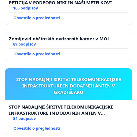
PETICIJA V PODPORO NIKI IN NAŠI METELKOVI
165 podpisov
Obvestilo o preglednosti
Zemljevid občinskih nadzornih kamer v MOL
89 podpisov
Obvestilo o preglednosti
STOP NADALJNJI ŠIRITVI TELEKOMUNIKACIJSKE
INFRASTRUKTURE IN DODATNIH ANTEN V
GRADIŠČAKU
STOP NADALJNJI ŠIRITVI TELEKOMUNIKACIJSKE
INFRASTRUKTURE IN DODATNIH ANTEN V
GRADIŠČAKU
54 podpisov
Obvestilo o preglednosti