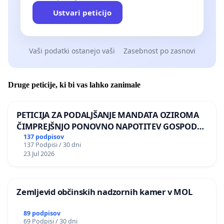
Ustvari peticijo
Vaši podatki ostanejo vaši
Zasebnost po zasnovi
Druge peticije, ki bi vas lahko zanimale
PETICIJA ZA PODALJŠANJE MANDATA OZIROMA
ČIMPREJŠNJO PONOVNO NAPOTITEV GOSPODA
BERNARDA ŠRAJNERJA NA VELEPOSLANIŠTVO
137 podpisov
137 Podpisi / 30 dni
REPUBLIKE SLOVENIJE V MOSKVI
23 Jul 2026
Zemljevid občinskih nadzornih kamer v MOL
89 podpisov
69 Podpisi / 30 dni