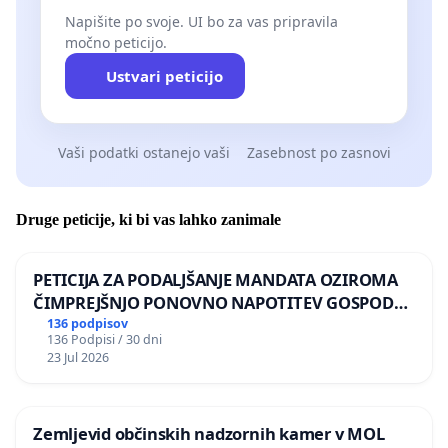
Napišite po svoje. UI bo za vas pripravila
močno peticijo.
Ustvari peticijo
Vaši podatki ostanejo vaši
Zasebnost po zasnovi
Druge peticije, ki bi vas lahko zanimale
PETICIJA ZA PODALJŠANJE MANDATA OZIROMA
ČIMPREJŠNJO PONOVNO NAPOTITEV GOSPODA
BERNARDA ŠRAJNERJA NA VELEPOSLANIŠTVO
136 podpisov
136 Podpisi / 30 dni
REPUBLIKE SLOVENIJE V MOSKVI
23 Jul 2026
Zemljevid občinskih nadzornih kamer v MOL