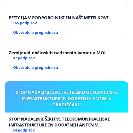
PETICIJA V PODPORO NIKI IN NAŠI METELKOVI
165 podpisov
Obvestilo o preglednosti
Zemljevid občinskih nadzornih kamer v MOL
87 podpisov
Obvestilo o preglednosti
STOP NADALJNJI ŠIRITVI TELEKOMUNIKACIJSKE
INFRASTRUKTURE IN DODATNIH ANTEN V
GRADIŠČAKU
STOP NADALJNJI ŠIRITVI TELEKOMUNIKACIJSKE
INFRASTRUKTURE IN DODATNIH ANTEN V
GRADIŠČAKU
54 podpisov