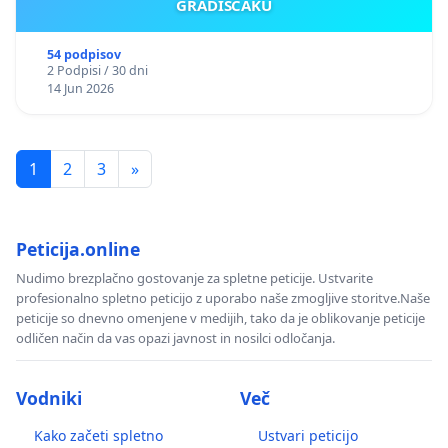
GRADIŠČAKU
54 podpisov
2 Podpisi / 30 dni
14 Jun 2026
1
2
3
»
Peticija.online
Nudimo brezplačno gostovanje za spletne peticije. Ustvarite
profesionalno spletno peticijo z uporabo naše zmogljive storitve.Naše
peticije so dnevno omenjene v medijih, tako da je oblikovanje peticije
odličen način da vas opazi javnost in nosilci odločanja.
Vodniki
Več
Kako začeti spletno
Ustvari peticijo