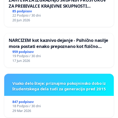
ZA PREBIVALCE KRAJEVNE SKUPNOSTI
PRESTRANEK
85 podpisov
22 Podpisi / 30 dni
20 Jun 2026
NARCIZEM kot kaznivo dejanje - Psihično nasilje
mora postati enako prepoznano kot fizično
nasilje
959 podpisov
19 Podpisi / 30 dni
17 Jun 2026
Vsako delo šteje: priznajmo pokojninsko dobo iz
študentskega dela tudi za generacijo pred 2015
847 podpisov
18 Podpisi / 30 dni
29 Mar 2026