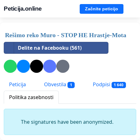
Peticija.online
Začnite peticijo
Rešimo reko Muro - STOP HE Hrastje-Mota
Delite na Facebooku (561)
Peticija
Obvestila
Podpisi
1
1 640
Politika zasebnosti
The signatures have been anonymized.