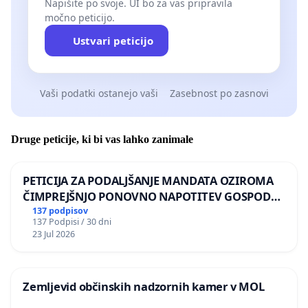
Napišite po svoje. UI bo za vas pripravila
močno peticijo.
Ustvari peticijo
Vaši podatki ostanejo vaši
Zasebnost po zasnovi
Druge peticije, ki bi vas lahko zanimale
PETICIJA ZA PODALJŠANJE MANDATA OZIROMA
ČIMPREJŠNJO PONOVNO NAPOTITEV GOSPODA
BERNARDA ŠRAJNERJA NA VELEPOSLANIŠTVO
137 podpisov
137 Podpisi / 30 dni
REPUBLIKE SLOVENIJE V MOSKVI
23 Jul 2026
Zemljevid občinskih nadzornih kamer v MOL