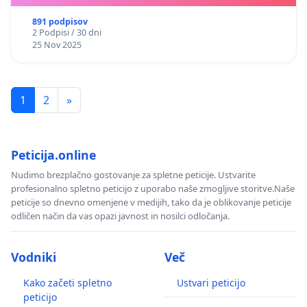
891 podpisov
2 Podpisi / 30 dni
25 Nov 2025
1
2
»
Peticija.online
Nudimo brezplačno gostovanje za spletne peticije. Ustvarite
profesionalno spletno peticijo z uporabo naše zmogljive storitve.Naše
peticije so dnevno omenjene v medijih, tako da je oblikovanje peticije
odličen način da vas opazi javnost in nosilci odločanja.
Vodniki
Več
Kako začeti spletno
Ustvari peticijo
peticijo