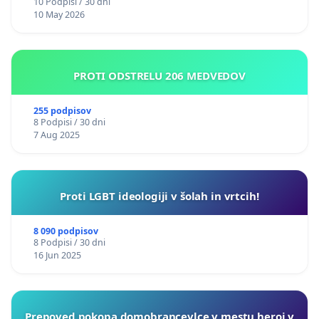
10 Podpisi / 30 dni
10 May 2026
PROTI ODSTRELU 206 MEDVEDOV
255 podpisov
8 Podpisi / 30 dni
7 Aug 2025
Proti LGBT ideologiji v šolah in vrtcih!
8 090 podpisov
8 Podpisi / 30 dni
16 Jun 2025
Prepoved pokopa domobrancevlce v mestu heroj v