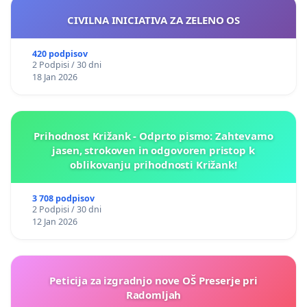
CIVILNA INICIATIVA ZA ZELENO OS
420 podpisov
2 Podpisi / 30 dni
18 Jan 2026
Prihodnost Križank - Odprto pismo: Zahtevamo
jasen, strokoven in odgovoren pristop k
oblikovanju prihodnosti Križank!
3 708 podpisov
2 Podpisi / 30 dni
12 Jan 2026
Peticija za izgradnjo nove OŠ Preserje pri
Radomljah