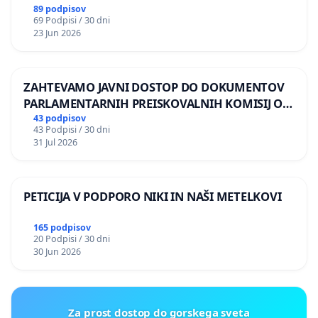
89 podpisov
69 Podpisi / 30 dni
23 Jun 2026
ZAHTEVAMO JAVNI DOSTOP DO DOKUMENTOV
PARLAMENTARNIH PREISKOVALNIH KOMISIJ O
ILEGALNI TRGOVINI Z OROŽJEM
43 podpisov
43 Podpisi / 30 dni
31 Jul 2026
PETICIJA V PODPORO NIKI IN NAŠI METELKOVI
165 podpisov
20 Podpisi / 30 dni
30 Jun 2026
Za prost dostop do gorskega sveta