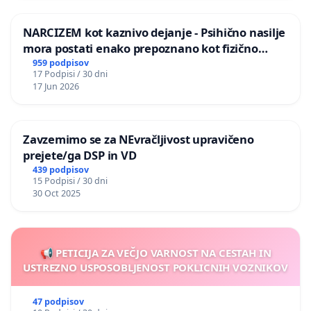
NARCIZEM kot kaznivo dejanje - Psihično nasilje
mora postati enako prepoznano kot fizično
nasilje
959 podpisov
17 Podpisi / 30 dni
17 Jun 2026
Zavzemimo se za NEvračljivost upravičeno
prejete/ga DSP in VD
439 podpisov
15 Podpisi / 30 dni
30 Oct 2025
📢 PETICIJA ZA VEČJO VARNOST NA CESTAH IN
USTREZNO USPOSOBLJENOST POKLICNIH VOZNIKOV
47 podpisov