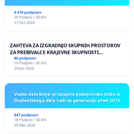
6 479 podpisov
20 Podpisi / 30 dni
21 Oct 2024
ZAHTEVA ZA IZGRADNJO SKUPNIH PROSTOROV
ZA PREBIVALCE KRAJEVNE SKUPNOSTI
PRESTRANEK
86 podpisov
19 Podpisi / 30 dni
20 Jun 2026
Vsako delo šteje: priznajmo pokojninsko dobo iz
študentskega dela tudi za generacijo pred 2015
847 podpisov
18 Podpisi / 30 dni
29 Mar 2026