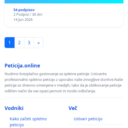
54 podpisov
2 Podpisi / 30 dni
14 Jun 2026
1
2
3
»
Peticija.online
Nudimo brezplačno gostovanje za spletne peticije. Ustvarite
profesionalno spletno peticijo z uporabo naše zmogljive storitve.Naše
peticije so dnevno omenjene v medijih, tako da je oblikovanje peticije
odličen način da vas opazi javnost in nosilci odločanja.
Vodniki
Več
Kako začeti spletno
Ustvari peticijo
peticijo