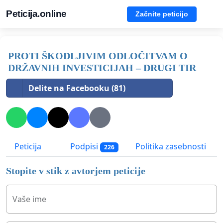
Peticija.online
Začnite peticijo
PROTI ŠKODLJIVIM ODLOČITVAM O
DRŽAVNIH INVESTICIJAH – DRUGI TIR
Delite na Facebooku (81)
Peticija
Podpisi
Politika zasebnosti
226
Stopite v stik z avtorjem peticije
Vaše ime