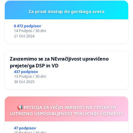
Za prost dostop do gorskega sveta
6 472 podpisov
14 Podpisi / 30 dni
21 Oct 2024
Zavzemimo se za NEvračljivost upravičeno
prejete/ga DSP in VD
437 podpisov
13 Podpisi / 30 dni
30 Oct 2025
📢 PETICIJA ZA VEČJO VARNOST NA CESTAH IN
USTREZNO USPOSOBLJENOST POKLICNIH VOZNIKOV
47 podpisov
10 Podpisi / 30 dni