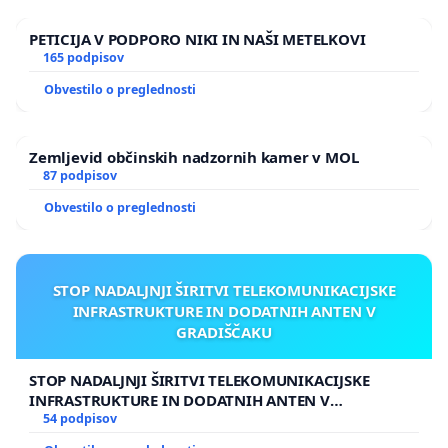
PETICIJA V PODPORO NIKI IN NAŠI METELKOVI
165 podpisov
Obvestilo o preglednosti
Zemljevid občinskih nadzornih kamer v MOL
87 podpisov
Obvestilo o preglednosti
STOP NADALJNJI ŠIRITVI TELEKOMUNIKACIJSKE
INFRASTRUKTURE IN DODATNIH ANTEN V
GRADIŠČAKU
STOP NADALJNJI ŠIRITVI TELEKOMUNIKACIJSKE
INFRASTRUKTURE IN DODATNIH ANTEN V
GRADIŠČAKU
54 podpisov