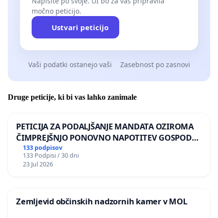
Napišite po svoje. UI bo za vas pripravila
močno peticijo.
Ustvari peticijo
Vaši podatki ostanejo vaši
Zasebnost po zasnovi
Druge peticije, ki bi vas lahko zanimale
PETICIJA ZA PODALJŠANJE MANDATA OZIROMA
ČIMPREJŠNJO PONOVNO NAPOTITEV GOSPODA
BERNARDA ŠRAJNERJA NA VELEPOSLANIŠTVO
133 podpisov
133 Podpisi / 30 dni
REPUBLIKE SLOVENIJE V MOSKVI
23 Jul 2026
Zemljevid občinskih nadzornih kamer v MOL