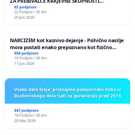
ZA PREBIVALCE KRAJEVNE SKUPNOSTI
PRESTRANEK
85 podpisov
22 Podpisi / 30 dni
20 Jun 2026
NARCIZEM kot kaznivo dejanje - Psihično nasilje
mora postati enako prepoznano kot fizično
nasilje
958 podpisov
19 Podpisi / 30 dni
17 Jun 2026
Vsako delo šteje: priznajmo pokojninsko dobo iz
študentskega dela tudi za generacijo pred 2015
847 podpisov
18 Podpisi / 30 dni
29 Mar 2026