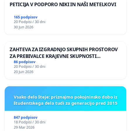
PETICIJA V PODPORO NIKI IN NAŠI METELKOVI
165 podpisov
20 Podpisi / 30 dni
30 Jun 2026
ZAHTEVA ZA IZGRADNJO SKUPNIH PROSTOROV
ZA PREBIVALCE KRAJEVNE SKUPNOSTI
PRESTRANEK
86 podpisov
20 Podpisi / 30 dni
20 Jun 2026
Vsako delo šteje: priznajmo pokojninsko dobo iz
študentskega dela tudi za generacijo pred 2015
847 podpisov
18 Podpisi / 30 dni
29 Mar 2026