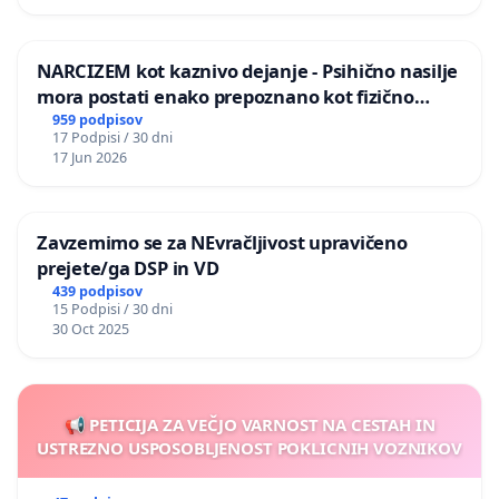
NARCIZEM kot kaznivo dejanje - Psihično nasilje
mora postati enako prepoznano kot fizično
nasilje
959 podpisov
17 Podpisi / 30 dni
17 Jun 2026
Zavzemimo se za NEvračljivost upravičeno
prejete/ga DSP in VD
439 podpisov
15 Podpisi / 30 dni
30 Oct 2025
📢 PETICIJA ZA VEČJO VARNOST NA CESTAH IN
USTREZNO USPOSOBLJENOST POKLICNIH VOZNIKOV