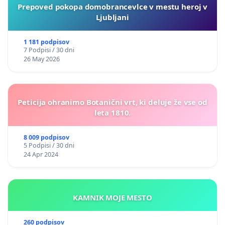
Prepoved pokopa domobrancevlce v mestu heroj v
Ljubljani
1 181 podpisov
7 Podpisi / 30 dni
26 May 2026
Peticija ohranimo Botanični vrt, ki deluje že vse od
leta 1810.
8 009 podpisov
5 Podpisi / 30 dni
24 Apr 2024
KAMNIK MOJE MESTO
260 podpisov