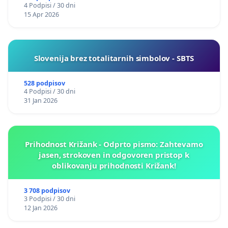
4 Podpisi / 30 dni
15 Apr 2026
Slovenija brez totalitarnih simbolov - SBTS
528 podpisov
4 Podpisi / 30 dni
31 Jan 2026
Prihodnost Križank - Odprto pismo: Zahtevamo
jasen, strokoven in odgovoren pristop k
oblikovanju prihodnosti Križank!
3 708 podpisov
3 Podpisi / 30 dni
12 Jan 2026