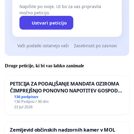
Napišite po svoje. UI bo za vas pripravila
močno peticijo.
Ustvari peticijo
Vaši podatki ostanejo vaši
Zasebnost po zasnovi
Druge peticije, ki bi vas lahko zanimale
PETICIJA ZA PODALJŠANJE MANDATA OZIROMA
ČIMPREJŠNJO PONOVNO NAPOTITEV GOSPODA
BERNARDA ŠRAJNERJA NA VELEPOSLANIŠTVO
136 podpisov
136 Podpisi / 30 dni
REPUBLIKE SLOVENIJE V MOSKVI
23 Jul 2026
Zemljevid občinskih nadzornih kamer v MOL