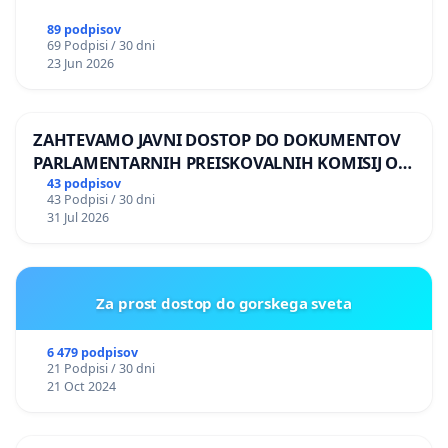
89 podpisov
69 Podpisi / 30 dni
23 Jun 2026
ZAHTEVAMO JAVNI DOSTOP DO DOKUMENTOV
PARLAMENTARNIH PREISKOVALNIH KOMISIJ O
ILEGALNI TRGOVINI Z OROŽJEM
43 podpisov
43 Podpisi / 30 dni
31 Jul 2026
Za prost dostop do gorskega sveta
6 479 podpisov
21 Podpisi / 30 dni
21 Oct 2024