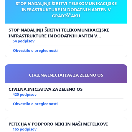
STOP NADALJNJI ŠIRITVI TELEKOMUNIKACIJSKE
INFRASTRUKTURE IN DODATNIH ANTEN V
GRADIŠČAKU
STOP NADALJNJI ŠIRITVI TELEKOMUNIKACIJSKE
INFRASTRUKTURE IN DODATNIH ANTEN V
GRADIŠČAKU
54 podpisov
Obvestilo o preglednosti
CIVILNA INICIATIVA ZA ZELENO OS
CIVILNA INICIATIVA ZA ZELENO OS
420 podpisov
Obvestilo o preglednosti
PETICIJA V PODPORO NIKI IN NAŠI METELKOVI
165 podpisov