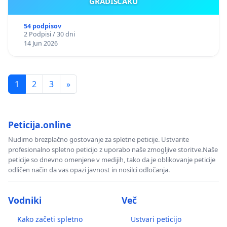
GRADIŠČAKU
54 podpisov
2 Podpisi / 30 dni
14 Jun 2026
1
2
3
»
Peticija.online
Nudimo brezplačno gostovanje za spletne peticije. Ustvarite
profesionalno spletno peticijo z uporabo naše zmogljive storitve.Naše
peticije so dnevno omenjene v medijih, tako da je oblikovanje peticije
odličen način da vas opazi javnost in nosilci odločanja.
Vodniki
Več
Kako začeti spletno
Ustvari peticijo