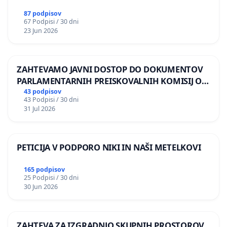
87 podpisov
67 Podpisi / 30 dni
23 Jun 2026
ZAHTEVAMO JAVNI DOSTOP DO DOKUMENTOV
PARLAMENTARNIH PREISKOVALNIH KOMISIJ O
ILEGALNI TRGOVINI Z OROŽJEM
43 podpisov
43 Podpisi / 30 dni
31 Jul 2026
PETICIJA V PODPORO NIKI IN NAŠI METELKOVI
165 podpisov
25 Podpisi / 30 dni
30 Jun 2026
ZAHTEVA ZA IZGRADNJO SKUPNIH PROSTOROV