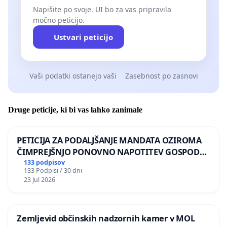
Napišite po svoje. UI bo za vas pripravila
močno peticijo.
Ustvari peticijo
Vaši podatki ostanejo vaši
Zasebnost po zasnovi
Druge peticije, ki bi vas lahko zanimale
PETICIJA ZA PODALJŠANJE MANDATA OZIROMA
ČIMPREJŠNJO PONOVNO NAPOTITEV GOSPODA
BERNARDA ŠRAJNERJA NA VELEPOSLANIŠTVO
133 podpisov
133 Podpisi / 30 dni
REPUBLIKE SLOVENIJE V MOSKVI
23 Jul 2026
Zemljevid občinskih nadzornih kamer v MOL