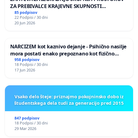
ZA PREBIVALCE KRAJEVNE SKUPNOSTI
PRESTRANEK
85 podpisov
22 Podpisi / 30 dni
20 Jun 2026
NARCIZEM kot kaznivo dejanje - Psihično nasilje
mora postati enako prepoznano kot fizično
nasilje
958 podpisov
18 Podpisi / 30 dni
17 Jun 2026
Vsako delo šteje: priznajmo pokojninsko dobo iz
študentskega dela tudi za generacijo pred 2015
847 podpisov
18 Podpisi / 30 dni
29 Mar 2026