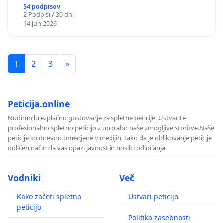
54 podpisov
2 Podpisi / 30 dni
14 Jun 2026
1
2
3
»
Peticija.online
Nudimo brezplačno gostovanje za spletne peticije. Ustvarite
profesionalno spletno peticijo z uporabo naše zmogljive storitve.Naše
peticije so dnevno omenjene v medijih, tako da je oblikovanje peticije
odličen način da vas opazi javnost in nosilci odločanja.
Vodniki
Več
Kako začeti spletno
Ustvari peticijo
peticijo
Politika zasebnosti