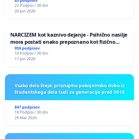
PRESTRANEK
85 podpisov
22 Podpisi / 30 dni
20 Jun 2026
NARCIZEM kot kaznivo dejanje - Psihično nasilje
mora postati enako prepoznano kot fizično
nasilje
959 podpisov
19 Podpisi / 30 dni
17 Jun 2026
Vsako delo šteje: priznajmo pokojninsko dobo iz
študentskega dela tudi za generacijo pred 2015
847 podpisov
18 Podpisi / 30 dni
29 Mar 2026