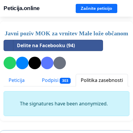
Peticija.online
Začnite peticijo
Javni poziv MOK za vrnitev Male lože občanom
Delite na Facebooku (94)
Peticija
Podpisi
Politika zasebnosti
303
The signatures have been anonymized.