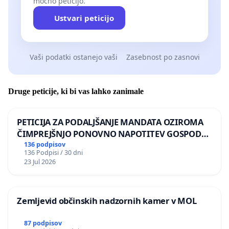
močno peticijo.
Ustvari peticijo
Vaši podatki ostanejo vaši
Zasebnost po zasnovi
Druge peticije, ki bi vas lahko zanimale
PETICIJA ZA PODALJŠANJE MANDATA OZIROMA
ČIMPREJŠNJO PONOVNO NAPOTITEV GOSPODA
BERNARDA ŠRAJNERJA NA VELEPOSLANIŠTVO
136 podpisov
136 Podpisi / 30 dni
REPUBLIKE SLOVENIJE V MOSKVI
23 Jul 2026
Zemljevid občinskih nadzornih kamer v MOL
87 podpisov