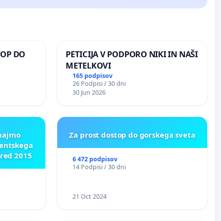
TOP DO
PETICIJA V PODPORO NIKI IN NAŠI
METELKOVI
165 podpisov
26 Podpisi / 30 dni
 O
30 Jun 2026
ROŽJEM
znajmo
Za prost dostop do gorskega sveta
dentskega
pred 2015
6 472 podpisov
14 Podpisi / 30 dni
21 Oct 2024