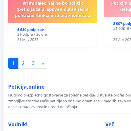
Kriminalec naj ne bo politik
Peticija 
(peticija za prepoved opravljanja
deluj
politične funkcije za pravnomočno
obsojene politike)
8 007 pod
3 Podpisi 
5 630 podpisov
3 Podpisi / 30 dni
21 May 2025
24 Apr 20
1
2
3
»
Peticija.online
Nudimo brezplačno gostovanje za spletne peticije. Ustvarite profesion
zmogljive storitve.Naše peticije so dnevno omenjene v medijih, tako da 
da vas opazi javnost in nosilci odločanja.
Vodniki
Več