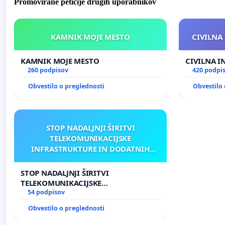
Promovirane peticije drugih uporabnikov
KAMNIK MOJE MESTO
CIVILNA 
KAMNIK MOJE MESTO
CIVILNA I
260 podpisov
420 podpi
Obvestilo o preglednosti
Obvestilo 
STOP NADALJNJI ŠIRITVI
TELEKOMUNIKACIJSKE
INFRASTRUKTURE IN DODATNIH
ANTEN V GRADIŠČAKU
STOP NADALJNJI ŠIRITVI
TELEKOMUNIKACIJSKE
INFRASTRUKTURE IN DODATNIH
54 podpisov
ANTEN V GRADIŠČAKU
Obvestilo o preglednosti