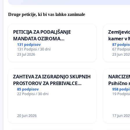
Druge peticije, ki bi vas lahko zanimale
PETICIJA ZA PODALJŠANJE
Zemljevi
MANDATA OZIROMA
kamer v
ČIMPREJŠNJO PONOVNO
131 podpisov
87 podpis
131 Podpisi / 30 dni
67 Podpisi
NAPOTITEV GOSPODA BERNARDA
23 Jul 2026
23 Jun 202
ŠRAJNERJA NA VELEPOSLANIŠTVO
REPUBLIKE SLOVENIJE V MOSKVI
ZAHTEVA ZA IZGRADNJO SKUPNIH
NARCIZEM
PROSTOROV ZA PREBIVALCE
Psihično 
KRAJEVNE SKUPNOSTI
enako pr
85 podpisov
958 podpi
22 Podpisi / 30 dni
19 Podpisi
PRESTRANEK
nasilje
20 Jun 2026
17 Jun 202