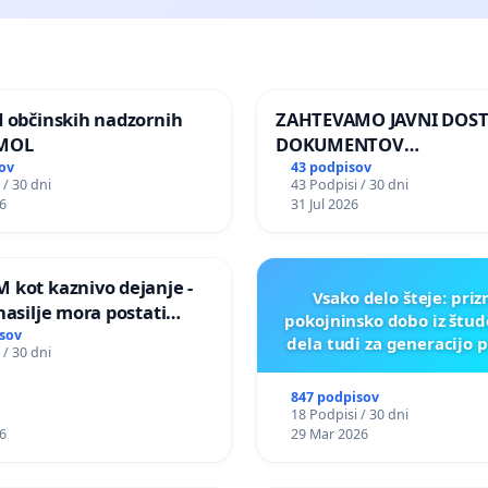
d občinskih nadzornih
ZAHTEVAMO JAVNI DOS
 MOL
DOKUMENTOV
PARLAMENTARNIH
ov
43 podpisov
 / 30 dni
43 Podpisi / 30 dni
PREISKOVALNIH KOMISIJ
6
31 Jul 2026
ILEGALNI TRGOVINI Z O
 kot kaznivo dejanje -
Vsako delo šteje: pri
nasilje mora postati
pokojninsko dobo iz štu
epoznano kot fizično
sov
dela tudi za generacijo 
 / 30 dni
847 podpisov
18 Podpisi / 30 dni
6
29 Mar 2026