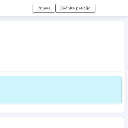
Prijava
Začnite peticijo