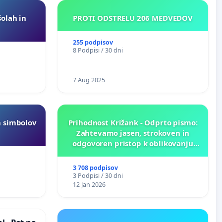
šolah in
PROTI ODSTRELU 206 MEDVEDOV
255 podpisov
8 Podpisi / 30 dni
7 Aug 2025
h simbolov
Prihodnost Križank - Odprto pismo:
Zahtevamo jasen, strokoven in
odgovoren pristop k oblikovanju
prihodnosti Križank!
3 708 podpisov
3 Podpisi / 30 dni
12 Jan 2026