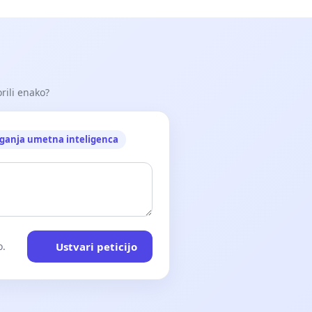
orili enako?
ganja umetna inteligenca
Ustvari peticijo
o.