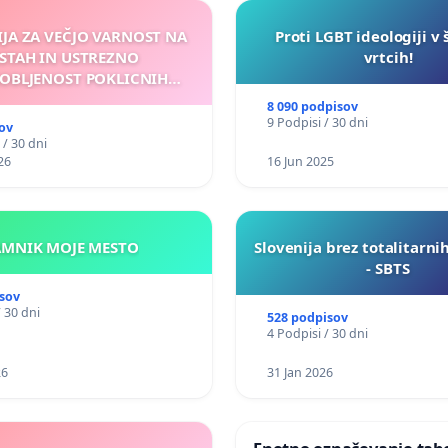
IJA ZA VEČJO VARNOST NA
Proti LGBT ideologiji v 
STAH IN USTREZNO
vrtcih!
OBLJENOST POKLICNIH
VOZNIKOV
8 090 podpisov
9 Podpisi / 30 dni
ov
 / 30 dni
26
16 Jun 2025
KAMNIK MOJE MESTO
Slovenija brez totalitarni
- SBTS
sov
/ 30 dni
528 podpisov
4 Podpisi / 30 dni
26
31 Jan 2026