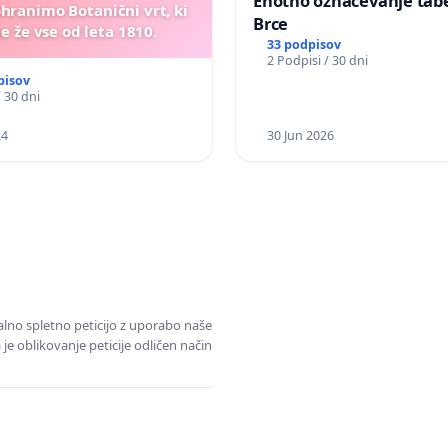
Enotno označevanje tabel
ohranimo Botanični vrt, ki
Brce
e že vse od leta 1810.
33 podpisov
2 Podpisi / 30 dni
pisov
/ 30 dni
24
30 Jun 2026
alno spletno peticijo z uporabo naše
je oblikovanje peticije odličen način