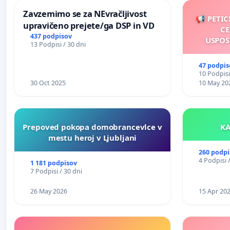
Zavzemimo se za NEvračljivost
📢 PETIC
upravičeno prejete/ga DSP in VD
CE
437 podpisov
USPOS
13 Podpisi / 30 dni
47 podpis
10 Podpisi
30 Oct 2025
10 May 20
Prepoved pokopa domobrancevlce v
mestu heroj v Ljubljani
260 podpi
4 Podpisi 
1 181 podpisov
7 Podpisi / 30 dni
26 May 2026
15 Apr 20