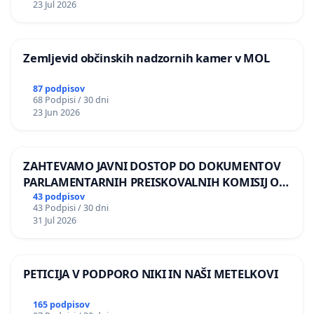
23 Jul 2026
Zemljevid občinskih nadzornih kamer v MOL
87 podpisov
68 Podpisi / 30 dni
23 Jun 2026
ZAHTEVAMO JAVNI DOSTOP DO DOKUMENTOV
PARLAMENTARNIH PREISKOVALNIH KOMISIJ O
ILEGALNI TRGOVINI Z OROŽJEM
43 podpisov
43 Podpisi / 30 dni
31 Jul 2026
PETICIJA V PODPORO NIKI IN NAŠI METELKOVI
165 podpisov