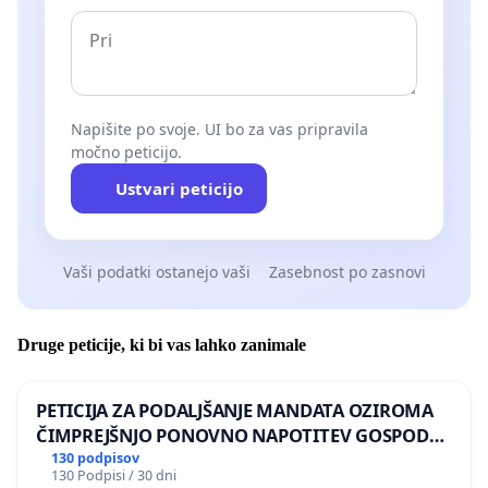
Napišite po svoje. UI bo za vas pripravila
močno peticijo.
Ustvari peticijo
Vaši podatki ostanejo vaši
Zasebnost po zasnovi
Druge peticije, ki bi vas lahko zanimale
PETICIJA ZA PODALJŠANJE MANDATA OZIROMA
ČIMPREJŠNJO PONOVNO NAPOTITEV GOSPODA
BERNARDA ŠRAJNERJA NA VELEPOSLANIŠTVO
130 podpisov
130 Podpisi / 30 dni
REPUBLIKE SLOVENIJE V MOSKVI