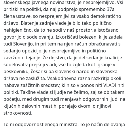
slovenskega javnega novinarstva, je nesprejemljivo. Vsi
pritiski na politiki, da naj podprejo spremembo 37a
člena ustave, so nesprejemljivi za vsako demokratično
državo. Blatenje zadnje vlade je bilo tako politično
nehigienično, da to ne sodi v naš prostor, a istočasno
govorijo o sodelovanju. Izkoriščati boleze
n, ki je zadela
tudi Slovenijo, in pri tem na njen račun obračunavati s
sedanjo opozicijo, je nesprejemljivo in politično
zavrženo dejanje. Že dejstvo, da je del sedanje koalicije
sodeloval v prejšnji vladi, vse to zgleda kot igranje v
peskovniku, česar si pa slovenski narod in slovenska
država ne zaslužita. Vsakodnevna razna razkritja okoli
nabave zaščitnih sredstev, ki niso v ponos niti VLADI niti
politiki. Takšne vlade si ljudje ne želimo, saj se ob takem
početju, med drugim tudi menjavah odgovornih ljudi na
ključnih delovnih mestih, porajajo dvomi o njihovi
strokovnosti.
To ni odgovornost enega ministra. To je način delovanja