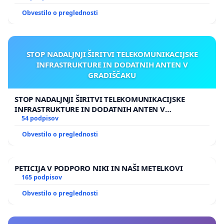
Obvestilo o preglednosti
STOP NADALJNJI ŠIRITVI TELEKOMUNIKACIJSKE
INFRASTRUKTURE IN DODATNIH ANTEN V
GRADIŠČAKU
STOP NADALJNJI ŠIRITVI TELEKOMUNIKACIJSKE
INFRASTRUKTURE IN DODATNIH ANTEN V
GRADIŠČAKU
54 podpisov
Obvestilo o preglednosti
PETICIJA V PODPORO NIKI IN NAŠI METELKOVI
165 podpisov
Obvestilo o preglednosti