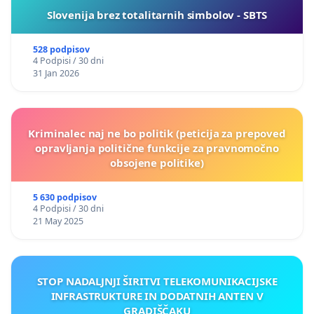
Slovenija brez totalitarnih simbolov - SBTS
528 podpisov
4 Podpisi / 30 dni
31 Jan 2026
Kriminalec naj ne bo politik (peticija za prepoved
opravljanja politične funkcije za pravnomočno
obsojene politike)
5 630 podpisov
4 Podpisi / 30 dni
21 May 2025
STOP NADALJNJI ŠIRITVI TELEKOMUNIKACIJSKE
INFRASTRUKTURE IN DODATNIH ANTEN V
GRADIŠČAKU