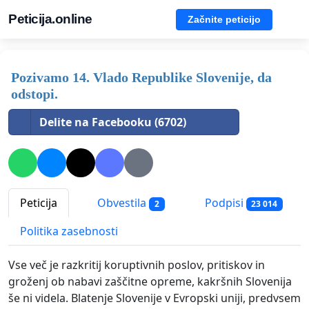
Peticija.online
Začnite peticijo
Pozivamo 14. Vlado Republike Slovenije, da
odstopi.
Delite na Facebooku (6702)
Peticija
Obvestila
Podpisi
2
23 014
Politika zasebnosti
Vse več je razkritij koruptivnih poslov, pritiskov in
groženj ob nabavi zaščitne opreme, kakršnih Slovenija
še ni videla. Blatenje Slovenije v Evropski uniji, predvsem