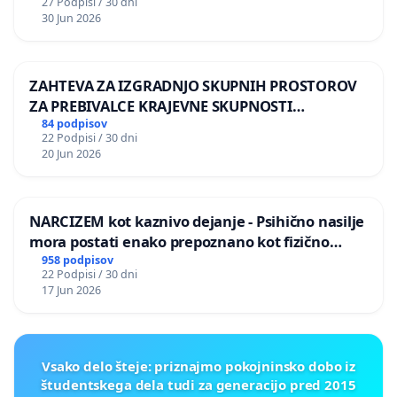
27 Podpisi / 30 dni
30 Jun 2026
ZAHTEVA ZA IZGRADNJO SKUPNIH PROSTOROV
ZA PREBIVALCE KRAJEVNE SKUPNOSTI
PRESTRANEK
84 podpisov
22 Podpisi / 30 dni
20 Jun 2026
NARCIZEM kot kaznivo dejanje - Psihično nasilje
mora postati enako prepoznano kot fizično
nasilje
958 podpisov
22 Podpisi / 30 dni
17 Jun 2026
Vsako delo šteje: priznajmo pokojninsko dobo iz
študentskega dela tudi za generacijo pred 2015