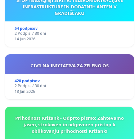
INFRASTRUKTURE IN DODATNIH ANTEN V
GRADIŠČAKU
54 podpisov
2 Podpisi / 30 dni
14 Jun 2026
CIVILNA INICIATIVA ZA ZELENO OS
420 podpisov
2 Podpisi / 30 dni
18 Jan 2026
Prihodnost Križank - Odprto pismo: Zahtevamo
jasen, strokoven in odgovoren pristop k
oblikovanju prihodnosti Križank!