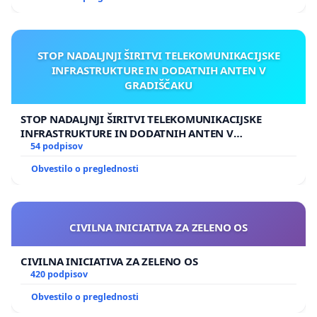
STOP NADALJNJI ŠIRITVI TELEKOMUNIKACIJSKE
INFRASTRUKTURE IN DODATNIH ANTEN V
GRADIŠČAKU
STOP NADALJNJI ŠIRITVI TELEKOMUNIKACIJSKE
INFRASTRUKTURE IN DODATNIH ANTEN V
GRADIŠČAKU
54 podpisov
Obvestilo o preglednosti
CIVILNA INICIATIVA ZA ZELENO OS
CIVILNA INICIATIVA ZA ZELENO OS
420 podpisov
Obvestilo o preglednosti