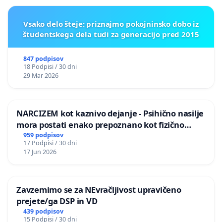
Vsako delo šteje: priznajmo pokojninsko dobo iz
študentskega dela tudi za generacijo pred 2015
847 podpisov
18 Podpisi / 30 dni
29 Mar 2026
NARCIZEM kot kaznivo dejanje - Psihično nasilje
mora postati enako prepoznano kot fizično
nasilje
959 podpisov
17 Podpisi / 30 dni
17 Jun 2026
Zavzemimo se za NEvračljivost upravičeno
prejete/ga DSP in VD
439 podpisov
15 Podpisi / 30 dni