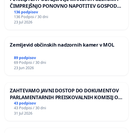
ČIMPREJŠNJO PONOVNO NAPOTITEV GOSPODA
BERNARDA ŠRAJNERJA NA VELEPOSLANIŠTVO
136 podpisov
136 Podpisi / 30 dni
REPUBLIKE SLOVENIJE V MOSKVI
23 Jul 2026
Zemljevid občinskih nadzornih kamer v MOL
89 podpisov
69 Podpisi / 30 dni
23 Jun 2026
ZAHTEVAMO JAVNI DOSTOP DO DOKUMENTOV
PARLAMENTARNIH PREISKOVALNIH KOMISIJ O
ILEGALNI TRGOVINI Z OROŽJEM
43 podpisov
43 Podpisi / 30 dni
31 Jul 2026