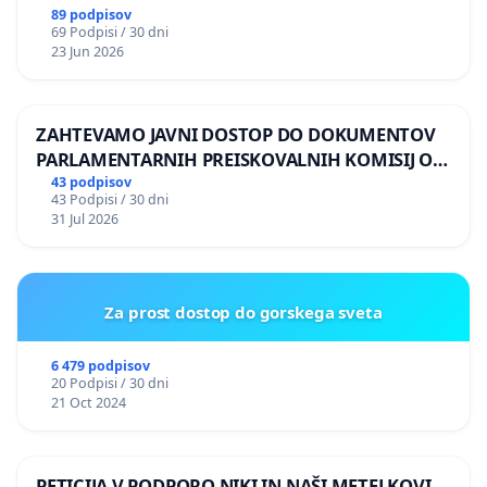
89 podpisov
69 Podpisi / 30 dni
23 Jun 2026
ZAHTEVAMO JAVNI DOSTOP DO DOKUMENTOV
PARLAMENTARNIH PREISKOVALNIH KOMISIJ O
ILEGALNI TRGOVINI Z OROŽJEM
43 podpisov
43 Podpisi / 30 dni
31 Jul 2026
Za prost dostop do gorskega sveta
6 479 podpisov
20 Podpisi / 30 dni
21 Oct 2024
PETICIJA V PODPORO NIKI IN NAŠI METELKOVI