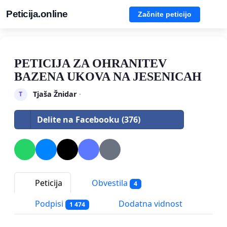
Peticija.online
Začnite peticijo
PETICIJA ZA OHRANITEV
BAZENA UKOVA NA JESENICAH
Tjaša Žnidar
·
T
Delite na Facebooku (376)
Peticija
Obvestila
4
Podpisi
Dodatna vidnost
1 474