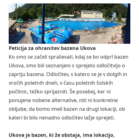
Peticija za ohranitev bazena Ukova
Ko smo se začeli spraševati, kdaj se bo odprl bazen
Ukova, smo bili seznanjeni s sprejeto odločitvijo o
zaprtju bazena. Odločitev, s katero se je v dolgih in
vročih poletnih dneh, v času poletnih šolskih
počitnic, težko sprijazniti. Še posebej, ker ni
ponujene nobene alternative, niti ni konkretne
obljube, da bomo imeli bazen na drugi lokaciji, ob
kateri bi bilo nenadno odločitev lažje sprejeti.
Ukova je bazen, ki že obstaja, ima lokacijo,