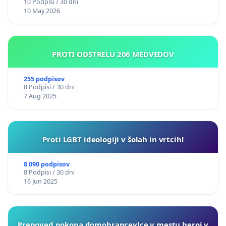
10 Podpisi / 30 dni
10 May 2026
PROTI ODSTRELU 206 MEDVEDOV
255 podpisov
8 Podpisi / 30 dni
7 Aug 2025
Proti LGBT ideologiji v šolah in vrtcih!
8 090 podpisov
8 Podpisi / 30 dni
16 Jun 2025
Prepoved pokopa domobrancevlce v mestu heroj v