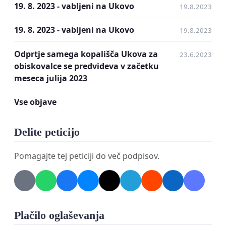
bazen večini občanov dostopen peš in vsem
19. 8. 2023 - vabljeni na Ukovo
19.8.2023
jeseniškim otrokom s kolesom.
19. 8. 2023 - vabljeni na Ukovo
19.8.2023
Njegov primarni namen je vseskozi bil prepoznan
Odprtje samega kopališča Ukova za
23.6.2023
kot zagotovitev prostora šolski, predšolski in ostali
obiskovalce se predvideva v začetku
mladini za kakovostno preživljanje počitniških
meseca julija 2023
vsakdanov. Mnogim otrokom je predstavljal edino
možnost kopanja, družinam pa omogočal poceni
Vse objave
preživljanje dopusta.
Delite peticijo
Bazen je pomembno prispeval k plavalnemu
Pomagajte tej peticiji do več podpisov.
opismenjevanju otrok, saj so se skozi vsa leta na
bazenu odvijali plavalni tečaji, svoje znanje plavanja
pa so otroci lahko izpopolnjevali na treningih
plavalnega kluba.
Plačilo oglaševanja