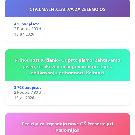
CIVILNA INICIATIVA ZA ZELENO OS
420 podpisov
2 Podpisi / 30 dni
18 Jan 2026
Prihodnost Križank - Odprto pismo: Zahtevamo
jasen, strokoven in odgovoren pristop k
oblikovanju prihodnosti Križank!
3 708 podpisov
2 Podpisi / 30 dni
12 Jan 2026
Peticija za izgradnjo nove OŠ Preserje pri
Radomljah