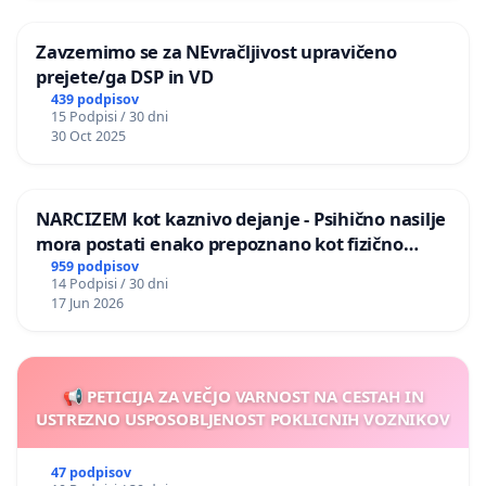
Zavzemimo se za NEvračljivost upravičeno
prejete/ga DSP in VD
439 podpisov
15 Podpisi / 30 dni
30 Oct 2025
NARCIZEM kot kaznivo dejanje - Psihično nasilje
mora postati enako prepoznano kot fizično
nasilje
959 podpisov
14 Podpisi / 30 dni
17 Jun 2026
📢 PETICIJA ZA VEČJO VARNOST NA CESTAH IN
USTREZNO USPOSOBLJENOST POKLICNIH VOZNIKOV
47 podpisov