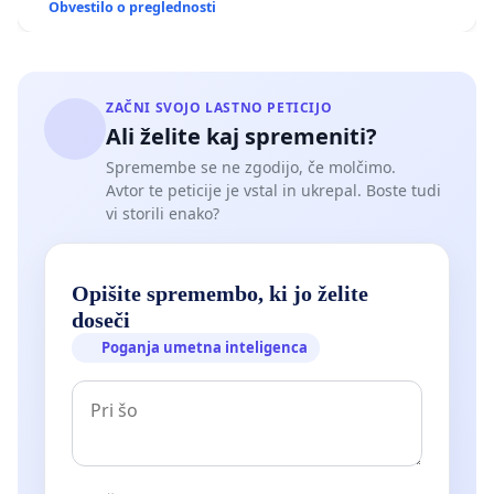
stolpom.
Obvestilo o preglednosti
Še zlasti zaradi šolske mladine si je potrebno
prizadevati, da bo Ukova tudi v bodoče njeno
ZAČNI SVOJO LASTNO PETICIJO
počitniško zavetje, vsem Jeseničanom dobrodošla
Ali želite kaj spremeniti?
in dostopna osvežitev ter da bo to še naprej najbolj
Spremembe se ne zgodijo, če molčimo.
prijetno mesto na Jesenicah.
Avtor te peticije je vstal in ukrepal. Boste tudi
vi storili enako?
Ker iskanje rešitve za bazen in odločanje o njegovi
usodi predstavlja sprejemanje take odločitve, ki
Opišite spremembo, ki jo želite
pomembno vpliva na kakovost življenja v občini, naj
doseči
imamo tudi tisti, za katere se odločitve sprejema,
Poganja umetna inteligenca
možnost povedati svoje mnenje in izraziti svoje
želje.
Spoštovane občanke in občani, uporabniki