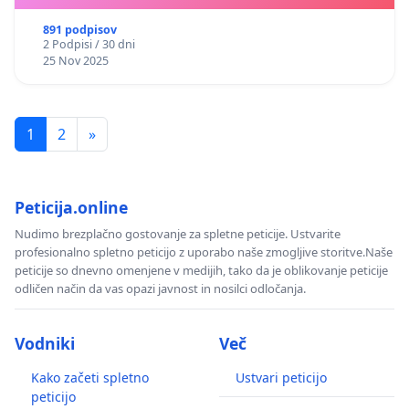
891 podpisov
2 Podpisi / 30 dni
25 Nov 2025
1
2
»
Peticija.online
Nudimo brezplačno gostovanje za spletne peticije. Ustvarite
profesionalno spletno peticijo z uporabo naše zmogljive storitve.Naše
peticije so dnevno omenjene v medijih, tako da je oblikovanje peticije
odličen način da vas opazi javnost in nosilci odločanja.
Vodniki
Več
Kako začeti spletno
Ustvari peticijo
peticijo