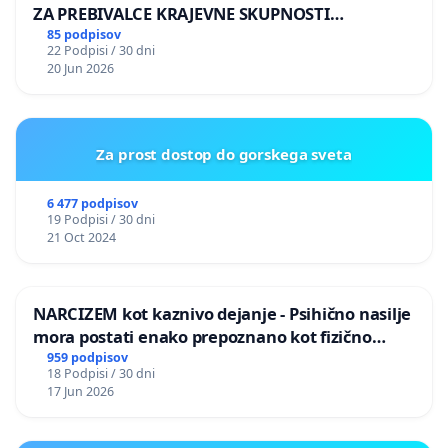
ZA PREBIVALCE KRAJEVNE SKUPNOSTI
PRESTRANEK
85 podpisov
22 Podpisi / 30 dni
20 Jun 2026
Za prost dostop do gorskega sveta
6 477 podpisov
19 Podpisi / 30 dni
21 Oct 2024
NARCIZEM kot kaznivo dejanje - Psihično nasilje
mora postati enako prepoznano kot fizično
nasilje
959 podpisov
18 Podpisi / 30 dni
17 Jun 2026