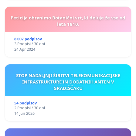
Peticija ohranimo Botanični vrt, ki deluje že vse od
leta 1810.
8 007 podpisov
3 Podpisi / 30 dni
24 Apr 2024
STOP NADALJNJI ŠIRITVI TELEKOMUNIKACIJSKE
INFRASTRUKTURE IN DODATNIH ANTEN V
GRADIŠČAKU
54 podpisov
2 Podpisi / 30 dni
14 Jun 2026