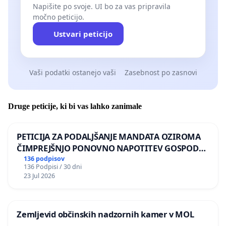
Napišite po svoje. UI bo za vas pripravila
močno peticijo.
Ustvari peticijo
Vaši podatki ostanejo vaši
Zasebnost po zasnovi
Druge peticije, ki bi vas lahko zanimale
PETICIJA ZA PODALJŠANJE MANDATA OZIROMA
ČIMPREJŠNJO PONOVNO NAPOTITEV GOSPODA
BERNARDA ŠRAJNERJA NA VELEPOSLANIŠTVO
136 podpisov
136 Podpisi / 30 dni
REPUBLIKE SLOVENIJE V MOSKVI
23 Jul 2026
Zemljevid občinskih nadzornih kamer v MOL