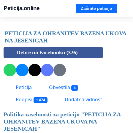
Peticija.online
Začnite peticijo
PETICIJA ZA OHRANITEV BAZENA UKOVA
NA JESENICAH
Delite na Facebooku (376)
Peticija
Obvestila
4
Podpisi
Dodatna vidnost
1 474
Politika zasebnosti za peticijo "
PETICIJA ZA
OHRANITEV BAZENA UKOVA NA
JESENICAH
"