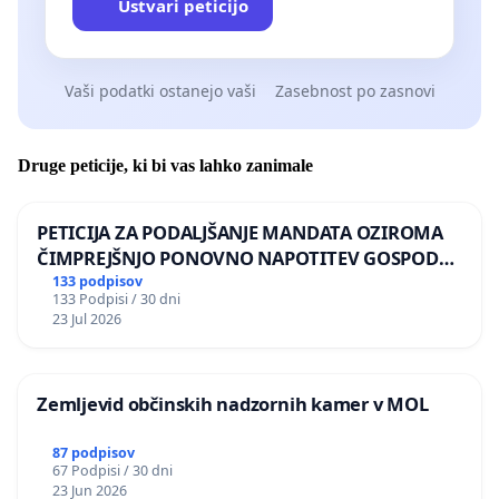
Ustvari peticijo
Vaši podatki ostanejo vaši
Zasebnost po zasnovi
Druge peticije, ki bi vas lahko zanimale
PETICIJA ZA PODALJŠANJE MANDATA OZIROMA
ČIMPREJŠNJO PONOVNO NAPOTITEV GOSPODA
BERNARDA ŠRAJNERJA NA VELEPOSLANIŠTVO
133 podpisov
133 Podpisi / 30 dni
REPUBLIKE SLOVENIJE V MOSKVI
23 Jul 2026
Zemljevid občinskih nadzornih kamer v MOL
87 podpisov
67 Podpisi / 30 dni
23 Jun 2026