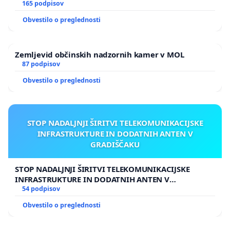
165 podpisov
Obvestilo o preglednosti
Zemljevid občinskih nadzornih kamer v MOL
87 podpisov
Obvestilo o preglednosti
STOP NADALJNJI ŠIRITVI TELEKOMUNIKACIJSKE
INFRASTRUKTURE IN DODATNIH ANTEN V
GRADIŠČAKU
STOP NADALJNJI ŠIRITVI TELEKOMUNIKACIJSKE
INFRASTRUKTURE IN DODATNIH ANTEN V
GRADIŠČAKU
54 podpisov
Obvestilo o preglednosti