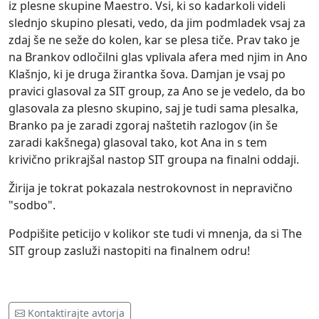
iz plesne skupine Maestro. Vsi, ki so kadarkoli videli
slednjo skupino plesati, vedo, da jim podmladek vsaj za
zdaj še ne seže do kolen, kar se plesa tiče. Prav tako je
na Brankov odločilni glas vplivala afera med njim in Ano
Klašnjo, ki je druga žirantka šova. Damjan je vsaj po
pravici glasoval za SIT group, za Ano se je vedelo, da bo
glasovala za plesno skupino, saj je tudi sama plesalka,
Branko pa je zaradi zgoraj naštetih razlogov (in še
zaradi kakšnega) glasoval tako, kot Ana in s tem
krivično prikrajšal nastop SIT groupa na finalni oddaji.
Žirija je tokrat pokazala nestrokovnost in nepravično
"sodbo".
Podpišite peticijo v kolikor ste tudi vi mnenja, da si The
SIT group zasluži nastopiti na finalnem odru!
Kontaktirajte avtorja