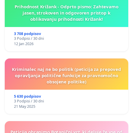
Prihodnost Križank - Odprto pismo: Zahtevamo
jasen, strokoven in odgovoren pristop k
oblikovanju prihodnosti Križank!
3 708 podpisov
3 Podpisi / 30 dni
12 Jan 2026
Kriminalec naj ne bo politik (peticija za prepoved
opravljanja politične funkcije za pravnomočno
obsojene politike)
5 630 podpisov
3 Podpisi / 30 dni
21 May 2025
Peticija ohranimo Botanični vrt, ki deluje že vse od