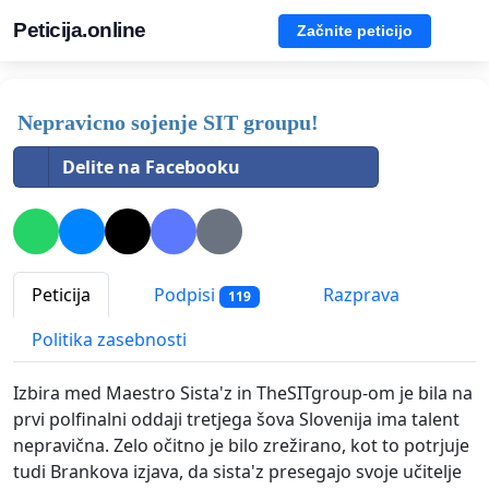
Peticija.online
Začnite peticijo
Nepravicno sojenje SIT groupu!
Delite na Facebooku
Peticija
Podpisi
Razprava
119
Politika zasebnosti
Izbira med Maestro Sista'z in TheSITgroup-om je bila na
prvi polfinalni oddaji tretjega šova Slovenija ima talent
nepravična. Zelo očitno je bilo zrežirano, kot to potrjuje
tudi Brankova izjava, da sista'z presegajo svoje učitelje