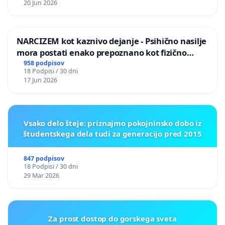
20 Jun 2026
NARCIZEM kot kaznivo dejanje - Psihično nasilje
mora postati enako prepoznano kot fizično
nasilje
958 podpisov
18 Podpisi / 30 dni
17 Jun 2026
Vsako delo šteje: priznajmo pokojninsko dobo iz
študentskega dela tudi za generacijo pred 2015
847 podpisov
18 Podpisi / 30 dni
29 Mar 2026
Za prost dostop do gorskega sveta