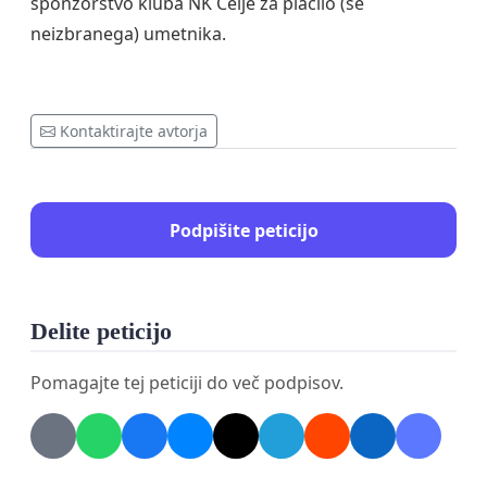
sponzorstvo kluba NK Celje za plačilo (še
neizbranega) umetnika.
Kontaktirajte avtorja
Podpišite peticijo
Delite peticijo
Pomagajte tej peticiji do več podpisov.