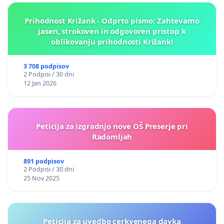
Prihodnost Križank - Odprto pismo: Zahtevamo
jasen, strokoven in odgovoren pristop k
oblikovanju prihodnosti Križank!
3 708 podpisov
2 Podpisi / 30 dni
12 Jan 2026
Peticija za izgradnjo nove OŠ Preserje pri
Radomljah
891 podpisov
2 Podpisi / 30 dni
25 Nov 2025
Peticija za uvedbo cerkvenega davka