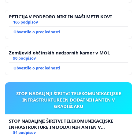
PETICIJA V PODPORO NIKI IN NAŠI METELKOVI
166 podpisov
Obvestilo o preglednosti
Zemljevid občinskih nadzornih kamer v MOL
90 podpisov
Obvestilo o preglednosti
STOP NADALJNJI ŠIRITVI TELEKOMUNIKACIJSKE
INFRASTRUKTURE IN DODATNIH ANTEN V
GRADIŠČAKU
STOP NADALJNJI ŠIRITVI TELEKOMUNIKACIJSKE
INFRASTRUKTURE IN DODATNIH ANTEN V
GRADIŠČAKU
54 podpisov