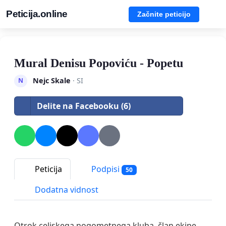
Peticija.online
Začnite peticijo
Mural Denisu Popoviću - Popetu
Nejc Skale
· SI
N
Delite na Facebooku (6)
Peticija
Podpisi
50
Dodatna vidnost
Otrok celjskega nogometnega kluba, član ekipe