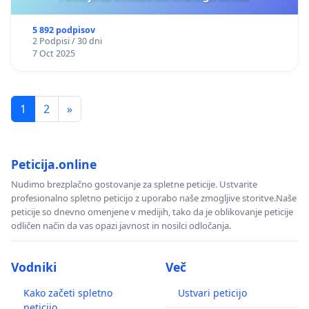
5 892 podpisov
2 Podpisi / 30 dni
7 Oct 2025
1
2
»
Peticija.online
Nudimo brezplačno gostovanje za spletne peticije. Ustvarite
profesionalno spletno peticijo z uporabo naše zmogljive storitve.Naše
peticije so dnevno omenjene v medijih, tako da je oblikovanje peticije
odličen način da vas opazi javnost in nosilci odločanja.
Vodniki
Več
Kako začeti spletno
Ustvari peticijo
peticijo