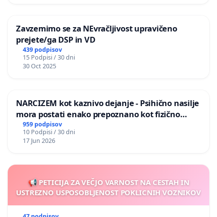
Zavzemimo se za NEvračljivost upravičeno
prejete/ga DSP in VD
439 podpisov
15 Podpisi / 30 dni
30 Oct 2025
NARCIZEM kot kaznivo dejanje - Psihično nasilje
mora postati enako prepoznano kot fizično
nasilje
959 podpisov
10 Podpisi / 30 dni
17 Jun 2026
📢 PETICIJA ZA VEČJO VARNOST NA CESTAH IN
USTREZNO USPOSOBLJENOST POKLICNIH VOZNIKOV
47 podpisov