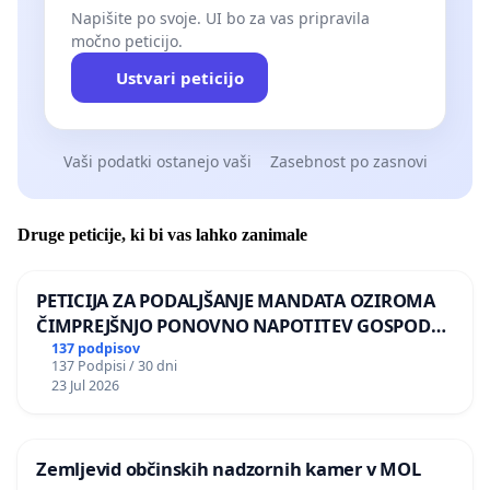
Napišite po svoje. UI bo za vas pripravila
močno peticijo.
Ustvari peticijo
Vaši podatki ostanejo vaši
Zasebnost po zasnovi
Druge peticije, ki bi vas lahko zanimale
PETICIJA ZA PODALJŠANJE MANDATA OZIROMA
ČIMPREJŠNJO PONOVNO NAPOTITEV GOSPODA
BERNARDA ŠRAJNERJA NA VELEPOSLANIŠTVO
137 podpisov
137 Podpisi / 30 dni
REPUBLIKE SLOVENIJE V MOSKVI
23 Jul 2026
Zemljevid občinskih nadzornih kamer v MOL