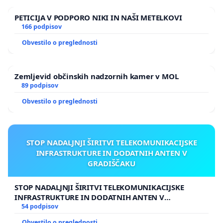
PETICIJA V PODPORO NIKI IN NAŠI METELKOVI
166 podpisov
Obvestilo o preglednosti
Zemljevid občinskih nadzornih kamer v MOL
89 podpisov
Obvestilo o preglednosti
STOP NADALJNJI ŠIRITVI TELEKOMUNIKACIJSKE
INFRASTRUKTURE IN DODATNIH ANTEN V
GRADIŠČAKU
STOP NADALJNJI ŠIRITVI TELEKOMUNIKACIJSKE
INFRASTRUKTURE IN DODATNIH ANTEN V
GRADIŠČAKU
54 podpisov
Obvestilo o preglednosti