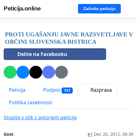
Peticija.online
Začnite peticijo
PROTI UGAŠANJU JAVNE RAZSVETLJAVE V
OBČINI SLOVENSKA BISTRICA
Delite na Facebooku
Peticija
Podpisi
Razprava
151
Politika zasebnosti
Stopite v stik z avtorjem peticije
Gost
#1
Dec 20, 2012, 08:39