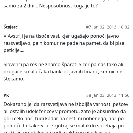
samo za 2 dni... Nesposobnost koga je to?
Štajerc
#7
Jan 02, 2013, 18:02
V Avstriji je na tisoče vasi, kjer ugašajo ponoči javno
razsvetljavo, pa nikomur ne pade na pamet, da bi pisal
peticije....
Slovenci pa res ne znamo šparat! Sicer pa nas tako ali
drugače kmalu čaka bankrot javnih financ, ker nič ne
štekamo.
PK
#8
Jan 03, 2013, 11:56
Dokazano je, da razsvetljava ne izboljša varnosti pešcev
ali ostalih udeležencev v prometu, zato je absurdno da
gori celo noč, tudi kadar na cesti ni nobenega, npr. po
polnoči do kake 5. ure zjutraj se malokdo sprehaja po
cesti, avtomobilov pa tudi praktično ni nikjer po