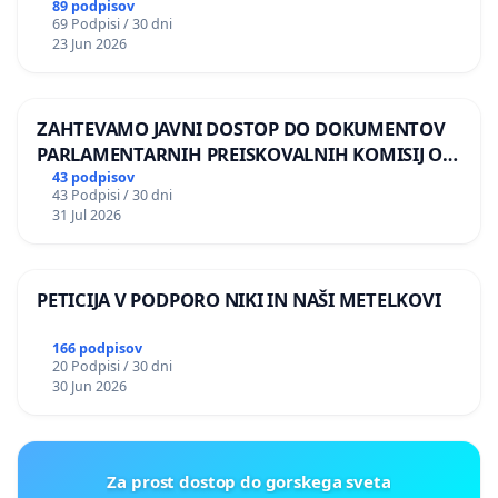
89 podpisov
69 Podpisi / 30 dni
23 Jun 2026
ZAHTEVAMO JAVNI DOSTOP DO DOKUMENTOV
PARLAMENTARNIH PREISKOVALNIH KOMISIJ O
ILEGALNI TRGOVINI Z OROŽJEM
43 podpisov
43 Podpisi / 30 dni
31 Jul 2026
PETICIJA V PODPORO NIKI IN NAŠI METELKOVI
166 podpisov
20 Podpisi / 30 dni
30 Jun 2026
Za prost dostop do gorskega sveta