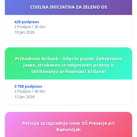
CIVILNA INICIATIVA ZA ZELENO OS
420 podpisov
2 Podpisi / 30 dni
18 Jan 2026
Prihodnost Križank - Odprto pismo: Zahtevamo
jasen, strokoven in odgovoren pristop k
oblikovanju prihodnosti Križank!
3 708 podpisov
2 Podpisi / 30 dni
12 Jan 2026
Peticija za izgradnjo nove OŠ Preserje pri
Radomljah