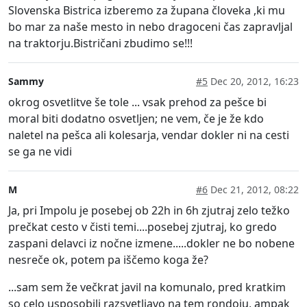
Slovenska Bistrica izberemo za župana človeka ,ki mu
bo mar za naše mesto in nebo dragoceni čas zapravljal
na traktorju.Bistričani zbudimo se!!!
Sammy
#5
Dec 20, 2012, 16:23
okrog osvetlitve še tole ... vsak prehod za pešce bi
moral biti dodatno osvetljen; ne vem, če je že kdo
naletel na pešca ali kolesarja, vendar dokler ni na cesti
se ga ne vidi
M
#6
Dec 21, 2012, 08:22
Ja, pri Impolu je posebej ob 22h in 6h zjutraj zelo težko
prečkat cesto v čisti temi....posebej zjutraj, ko gredo
zaspani delavci iz nočne izmene.....dokler ne bo nobene
nesreče ok, potem pa iščemo koga že?
...sam sem že večkrat javil na komunalo, pred kratkim
so celo usposobili razsvetljavo na tem rondoju, ampak