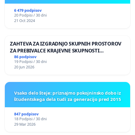
6 479 podpisov
20 Podpisi / 30 dni
21 Oct 2024
ZAHTEVA ZA IZGRADNJO SKUPNIH PROSTOROV
ZA PREBIVALCE KRAJEVNE SKUPNOSTI
PRESTRANEK
86 podpisov
19 Podpisi / 30 dni
20 Jun 2026
Vsako delo šteje: priznajmo pokojninsko dobo iz
študentskega dela tudi za generacijo pred 2015
847 podpisov
18 Podpisi / 30 dni
29 Mar 2026