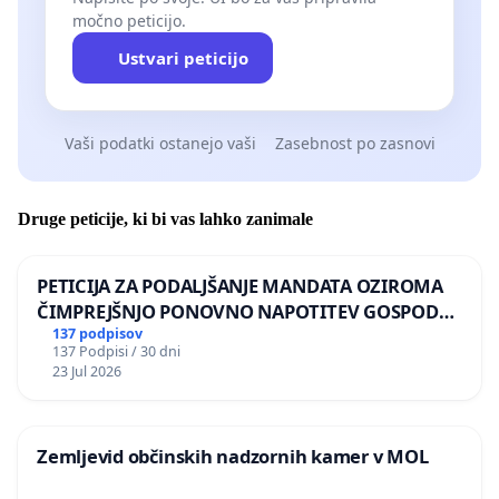
močno peticijo.
Ustvari peticijo
Vaši podatki ostanejo vaši
Zasebnost po zasnovi
Druge peticije, ki bi vas lahko zanimale
PETICIJA ZA PODALJŠANJE MANDATA OZIROMA
ČIMPREJŠNJO PONOVNO NAPOTITEV GOSPODA
BERNARDA ŠRAJNERJA NA VELEPOSLANIŠTVO
137 podpisov
137 Podpisi / 30 dni
REPUBLIKE SLOVENIJE V MOSKVI
23 Jul 2026
Zemljevid občinskih nadzornih kamer v MOL