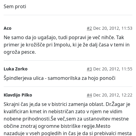
Sem proti
Aco
#2
Dec 20, 2012, 11:53
Ne samo da jo ugašajo, tudi popravi je več nihče. Tak
primer je krožišče pri Impolu, ki je že dalj časa v temi in
ogroža pesce.
Luka Zorko
#3
Dec 20, 2012, 11:55
Špindlerjeva ulica - samomorilska za hojo ponoči
Klavdijo Pilko
#4
Dec 20, 2012, 12:22
Skrajni čas je,da se v bistrici zamenja oblast. Dr.Žagar je
kvalificiran kmet in nebistričan zato v njem ne vidim
nobene prihodnosti.Še več,sem za ustanovitev mestne
občine znotraj ogromne bistriške regije.Mesto
nazaduje v vseh pogledih in čas je da si prebivalci mesta