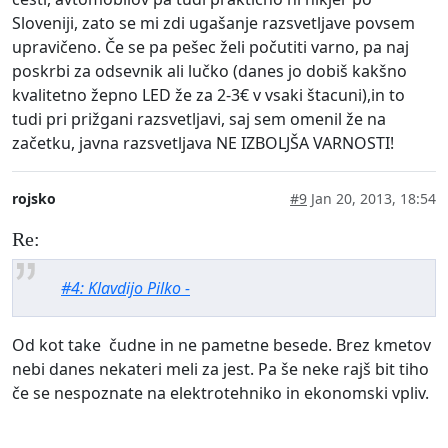
Sloveniji, zato se mi zdi ugašanje razsvetljave povsem
upravičeno. Če se pa pešec želi počutiti varno, pa naj
poskrbi za odsevnik ali lučko (danes jo dobiš kakšno
kvalitetno žepno LED že za 2-3€ v vsaki štacuni),in to
tudi pri prižgani razsvetljavi, saj sem omenil že na
začetku, javna razsvetljava NE IZBOLJŠA VARNOSTI!
rojsko
#9
Jan 20, 2013, 18:54
Re:
#4: Klavdijo Pilko -
Od kot take čudne in ne pametne besede. Brez kmetov
nebi danes nekateri meli za jest. Pa še neke rajš bit tiho
če se nespoznate na elektrotehniko in ekonomski vpliv.