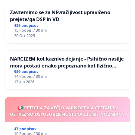
Zavzemimo se za NEvračljivost upravičeno
prejete/ga DSP in VD
439 podpisov
15 Podpisi / 30 dni
30 Oct 2025
NARCIZEM kot kaznivo dejanje - Psihično nasilje
mora postati enako prepoznano kot fizično
nasilje
959 podpisov
14 Podpisi / 30 dni
17 Jun 2026
📢 PETICIJA ZA VEČJO VARNOST NA CESTAH IN
USTREZNO USPOSOBLJENOST POKLICNIH VOZNIKOV
47 podpisov
10 Podpisi / 30 dni