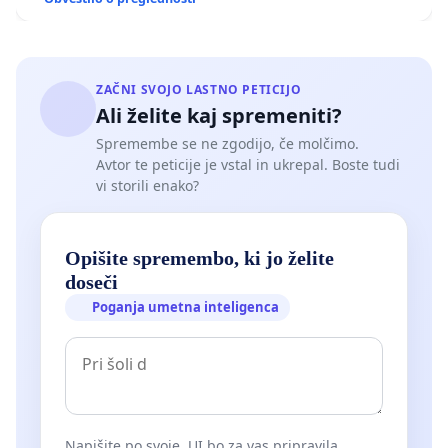
ZAČNI SVOJO LASTNO PETICIJO
Ali želite kaj spremeniti?
Spremembe se ne zgodijo, če molčimo.
Avtor te peticije je vstal in ukrepal. Boste tudi
vi storili enako?
Opišite spremembo, ki jo želite
doseči
Poganja umetna inteligenca
Napišite po svoje. UI bo za vas pripravila