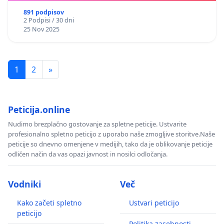
891 podpisov
2 Podpisi / 30 dni
25 Nov 2025
1
2
»
Peticija.online
Nudimo brezplačno gostovanje za spletne peticije. Ustvarite
profesionalno spletno peticijo z uporabo naše zmogljive storitve.Naše
peticije so dnevno omenjene v medijih, tako da je oblikovanje peticije
odličen način da vas opazi javnost in nosilci odločanja.
Vodniki
Več
Kako začeti spletno
Ustvari peticijo
peticijo
Politika zasebnosti