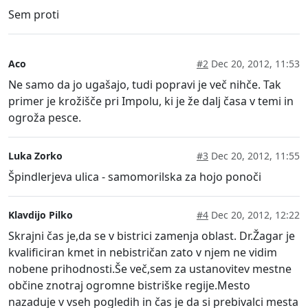
Sem proti
Aco
#2
Dec 20, 2012, 11:53
Ne samo da jo ugašajo, tudi popravi je več nihče. Tak
primer je krožišče pri Impolu, ki je že dalj časa v temi in
ogroža pesce.
Luka Zorko
#3
Dec 20, 2012, 11:55
Špindlerjeva ulica - samomorilska za hojo ponoči
Klavdijo Pilko
#4
Dec 20, 2012, 12:22
Skrajni čas je,da se v bistrici zamenja oblast. Dr.Žagar je
kvalificiran kmet in nebistričan zato v njem ne vidim
nobene prihodnosti.Še več,sem za ustanovitev mestne
občine znotraj ogromne bistriške regije.Mesto
nazaduje v vseh pogledih in čas je da si prebivalci mesta