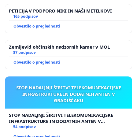
PETICIJA V PODPORO NIKI IN NAŠI METELKOVI
165 podpisov
Obvestilo o preglednosti
Zemljevid občinskih nadzornih kamer v MOL
87 podpisov
Obvestilo o preglednosti
STOP NADALJNJI ŠIRITVI TELEKOMUNIKACIJSKE
INFRASTRUKTURE IN DODATNIH ANTEN V
GRADIŠČAKU
STOP NADALJNJI ŠIRITVI TELEKOMUNIKACIJSKE
INFRASTRUKTURE IN DODATNIH ANTEN V
GRADIŠČAKU
54 podpisov
Obvestilo o preglednosti