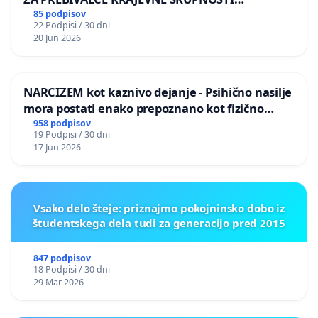
PRESTRANEK
85 podpisov
22 Podpisi / 30 dni
20 Jun 2026
NARCIZEM kot kaznivo dejanje - Psihično nasilje
mora postati enako prepoznano kot fizično
nasilje
958 podpisov
19 Podpisi / 30 dni
17 Jun 2026
Vsako delo šteje: priznajmo pokojninsko dobo iz
študentskega dela tudi za generacijo pred 2015
847 podpisov
18 Podpisi / 30 dni
29 Mar 2026