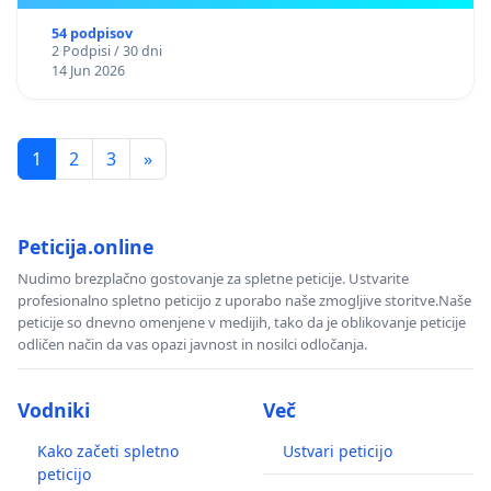
54 podpisov
2 Podpisi / 30 dni
14 Jun 2026
1
2
3
»
Peticija.online
Nudimo brezplačno gostovanje za spletne peticije. Ustvarite
profesionalno spletno peticijo z uporabo naše zmogljive storitve.Naše
peticije so dnevno omenjene v medijih, tako da je oblikovanje peticije
odličen način da vas opazi javnost in nosilci odločanja.
Vodniki
Več
Kako začeti spletno
Ustvari peticijo
peticijo