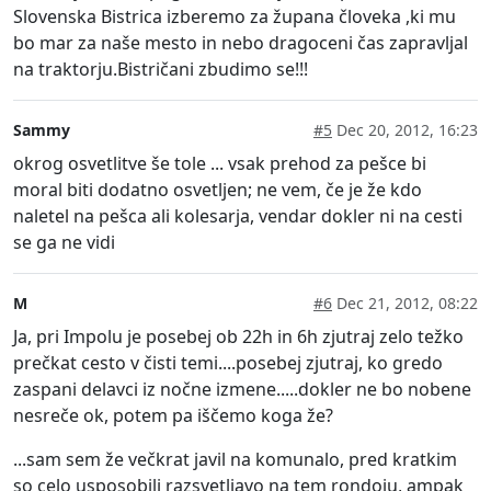
Slovenska Bistrica izberemo za župana človeka ,ki mu
bo mar za naše mesto in nebo dragoceni čas zapravljal
na traktorju.Bistričani zbudimo se!!!
Sammy
#5
Dec 20, 2012, 16:23
okrog osvetlitve še tole ... vsak prehod za pešce bi
moral biti dodatno osvetljen; ne vem, če je že kdo
naletel na pešca ali kolesarja, vendar dokler ni na cesti
se ga ne vidi
M
#6
Dec 21, 2012, 08:22
Ja, pri Impolu je posebej ob 22h in 6h zjutraj zelo težko
prečkat cesto v čisti temi....posebej zjutraj, ko gredo
zaspani delavci iz nočne izmene.....dokler ne bo nobene
nesreče ok, potem pa iščemo koga že?
...sam sem že večkrat javil na komunalo, pred kratkim
so celo usposobili razsvetljavo na tem rondoju, ampak