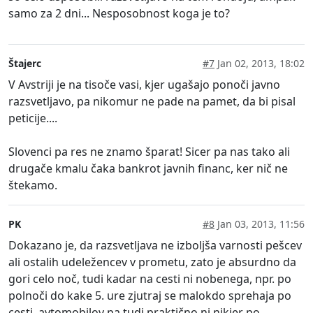
samo za 2 dni... Nesposobnost koga je to?
Štajerc
#7
Jan 02, 2013, 18:02
V Avstriji je na tisoče vasi, kjer ugašajo ponoči javno
razsvetljavo, pa nikomur ne pade na pamet, da bi pisal
peticije....
Slovenci pa res ne znamo šparat! Sicer pa nas tako ali
drugače kmalu čaka bankrot javnih financ, ker nič ne
štekamo.
PK
#8
Jan 03, 2013, 11:56
Dokazano je, da razsvetljava ne izboljša varnosti pešcev
ali ostalih udeležencev v prometu, zato je absurdno da
gori celo noč, tudi kadar na cesti ni nobenega, npr. po
polnoči do kake 5. ure zjutraj se malokdo sprehaja po
cesti, avtomobilov pa tudi praktično ni nikjer po