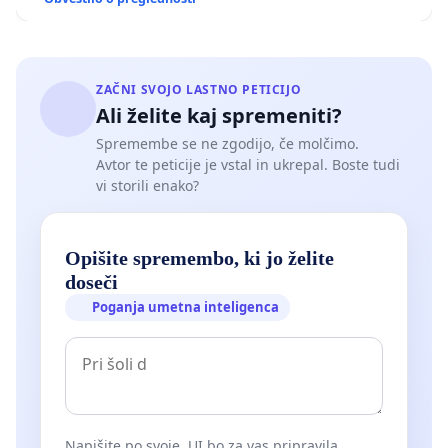
ZAČNI SVOJO LASTNO PETICIJO
Ali želite kaj spremeniti?
Spremembe se ne zgodijo, če molčimo.
Avtor te peticije je vstal in ukrepal. Boste tudi
vi storili enako?
Opišite spremembo, ki jo želite
doseči
Poganja umetna inteligenca
Napišite po svoje. UI bo za vas pripravila