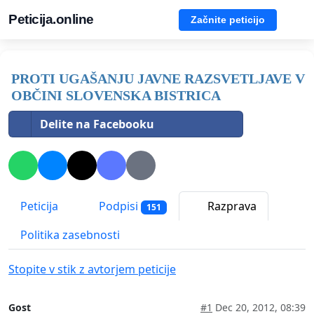
Peticija.online
Začnite peticijo
PROTI UGAŠANJU JAVNE RAZSVETLJAVE V
OBČINI SLOVENSKA BISTRICA
Delite na Facebooku
Peticija
Podpisi
Razprava
151
Politika zasebnosti
Stopite v stik z avtorjem peticije
Gost
#1
Dec 20, 2012, 08:39