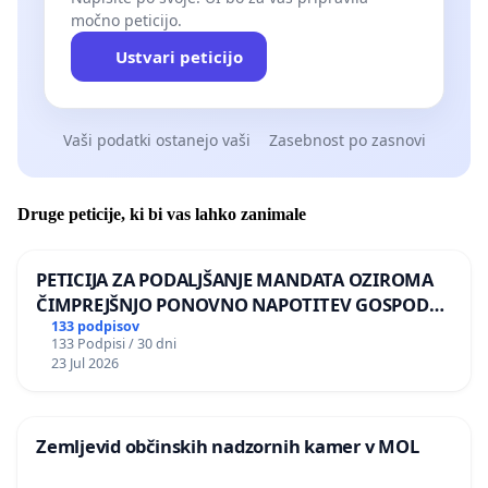
močno peticijo.
Ustvari peticijo
Vaši podatki ostanejo vaši
Zasebnost po zasnovi
Druge peticije, ki bi vas lahko zanimale
PETICIJA ZA PODALJŠANJE MANDATA OZIROMA
ČIMPREJŠNJO PONOVNO NAPOTITEV GOSPODA
BERNARDA ŠRAJNERJA NA VELEPOSLANIŠTVO
133 podpisov
133 Podpisi / 30 dni
REPUBLIKE SLOVENIJE V MOSKVI
23 Jul 2026
Zemljevid občinskih nadzornih kamer v MOL