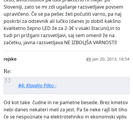
Sloveniji, zato se mi zdi ugašanje razsvetljave povsem
upravičeno. Če se pa pešec želi počutiti varno, pa naj
poskrbi za odsevnik ali lučko (danes jo dobiš kakšno
kvalitetno žepno LED že za 2-3€ v vsaki štacuni),in to
tudi pri prižgani razsvetljavi, saj sem omenil že na
začetku, javna razsvetljava NE IZBOLJŠA VARNOSTI!
rojsko
#9
Jan 20, 2013, 18:54
Re:
#4: Klavdijo Pilko -
Od kot take čudne in ne pametne besede. Brez kmetov
nebi danes nekateri meli za jest. Pa še neke rajš bit tiho
če se nespoznate na elektrotehniko in ekonomski vpliv.