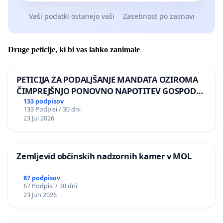
Vaši podatki ostanejo vaši
Zasebnost po zasnovi
Druge peticije, ki bi vas lahko zanimale
PETICIJA ZA PODALJŠANJE MANDATA OZIROMA
ČIMPREJŠNJO PONOVNO NAPOTITEV GOSPODA
BERNARDA ŠRAJNERJA NA VELEPOSLANIŠTVO
133 podpisov
133 Podpisi / 30 dni
REPUBLIKE SLOVENIJE V MOSKVI
23 Jul 2026
Zemljevid občinskih nadzornih kamer v MOL
87 podpisov
67 Podpisi / 30 dni
23 Jun 2026