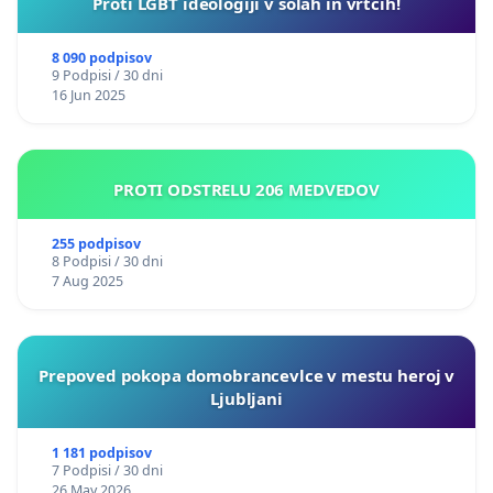
Proti LGBT ideologiji v šolah in vrtcih!
8 090 podpisov
9 Podpisi / 30 dni
16 Jun 2025
PROTI ODSTRELU 206 MEDVEDOV
255 podpisov
8 Podpisi / 30 dni
7 Aug 2025
Prepoved pokopa domobrancevlce v mestu heroj v
Ljubljani
1 181 podpisov
7 Podpisi / 30 dni
26 May 2026