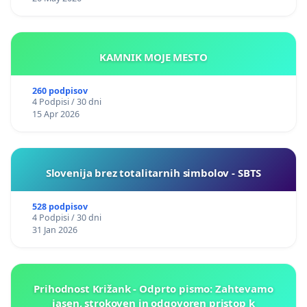
KAMNIK MOJE MESTO
260 podpisov
4 Podpisi / 30 dni
15 Apr 2026
Slovenija brez totalitarnih simbolov - SBTS
528 podpisov
4 Podpisi / 30 dni
31 Jan 2026
Prihodnost Križank - Odprto pismo: Zahtevamo
jasen, strokoven in odgovoren pristop k