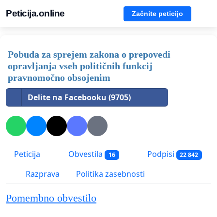
Peticija.online
Začnite peticijo
Pobuda za sprejem zakona o prepovedi
opravljanja vseh političnih funkcij
pravnomočno obsojenim
Delite na Facebooku (9705)
Peticija
Obvestila
Podpisi
16
22 842
Razprava
Politika zasebnosti
Pomembno obvestilo