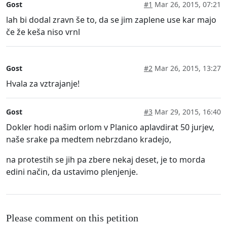
Gost
#1
Mar 26, 2015, 07:21
lah bi dodal zravn še to, da se jim zaplene use kar majo
če že keša niso vrnl
Gost
#2
Mar 26, 2015, 13:27
Hvala za vztrajanje!
Gost
#3
Mar 29, 2015, 16:40
Dokler hodi našim orlom v Planico aplavdirat 50 jurjev,
naše srake pa medtem nebrzdano kradejo,
na protestih se jih pa zbere nekaj deset, je to morda
edini način, da ustavimo plenjenje.
Please comment on this petition