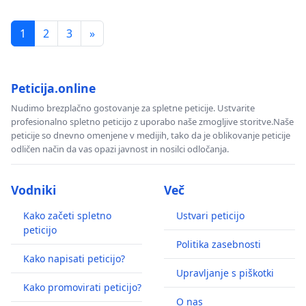
1
2
3
»
Peticija.online
Nudimo brezplačno gostovanje za spletne peticije. Ustvarite
profesionalno spletno peticijo z uporabo naše zmogljive storitve.Naše
peticije so dnevno omenjene v medijih, tako da je oblikovanje peticije
odličen način da vas opazi javnost in nosilci odločanja.
Vodniki
Več
Kako začeti spletno
Ustvari peticijo
peticijo
Politika zasebnosti
Kako napisati peticijo?
Upravljanje s piškotki
Kako promovirati peticijo?
O nas