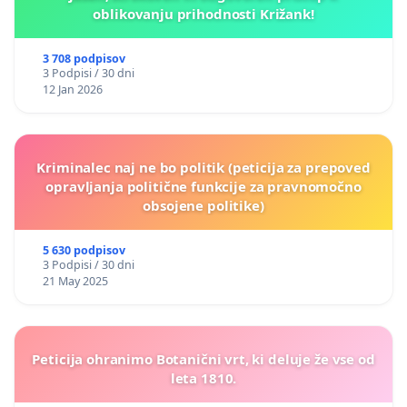
oblikovanju prihodnosti Križank!
3 708 podpisov
3 Podpisi / 30 dni
12 Jan 2026
Kriminalec naj ne bo politik (peticija za prepoved
opravljanja politične funkcije za pravnomočno
obsojene politike)
5 630 podpisov
3 Podpisi / 30 dni
21 May 2025
Peticija ohranimo Botanični vrt, ki deluje že vse od
leta 1810.