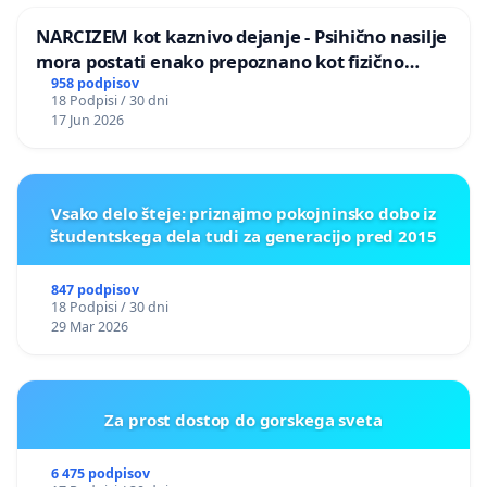
NARCIZEM kot kaznivo dejanje - Psihično nasilje
mora postati enako prepoznano kot fizično
nasilje
958 podpisov
18 Podpisi / 30 dni
17 Jun 2026
Vsako delo šteje: priznajmo pokojninsko dobo iz
študentskega dela tudi za generacijo pred 2015
847 podpisov
18 Podpisi / 30 dni
29 Mar 2026
Za prost dostop do gorskega sveta
6 475 podpisov