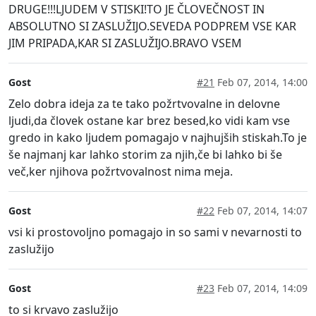
DRUGE!!!LJUDEM V STISKI!TO JE ČLOVEČNOST IN
ABSOLUTNO SI ZASLUŽIJO.SEVEDA PODPREM VSE KAR
JIM PRIPADA,KAR SI ZASLUŽIJO.BRAVO VSEM
Gost
#21
Feb 07, 2014, 14:00
Zelo dobra ideja za te tako požrtvovalne in delovne
ljudi,da človek ostane kar brez besed,ko vidi kam vse
gredo in kako ljudem pomagajo v najhujših stiskah.To je
še najmanj kar lahko storim za njih,če bi lahko bi še
več,ker njihova požrtvovalnost nima meja.
Gost
#22
Feb 07, 2014, 14:07
vsi ki prostovoljno pomagajo in so sami v nevarnosti to
zaslužijo
Gost
#23
Feb 07, 2014, 14:09
to si krvavo zaslužijo