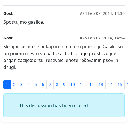
Gost
#24
Feb 07, 2014, 14:36
Spostujmo gasilce.
Gost
#25
Feb 07, 2014, 14:54
Skrajni čas,da se nekaj uredi na tem področju.Gasilci so
na prvem mestu,so pa tukaj tudi druge prostovoljne
organizacije:gorski reševalci,enote reševalnih psov in
drugi.
1
2
3
4
5
6
7
8
9
10
11
12
13
14
15
This discussion has been closed.