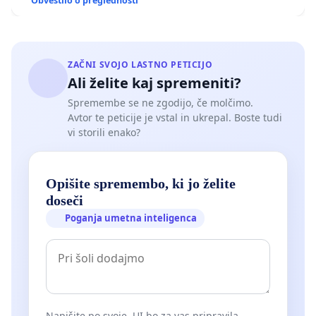
Obvestilo o preglednosti
ZAČNI SVOJO LASTNO PETICIJO
Ali želite kaj spremeniti?
Spremembe se ne zgodijo, če molčimo.
Avtor te peticije je vstal in ukrepal. Boste tudi
vi storili enako?
Opišite spremembo, ki jo želite
doseči
Poganja umetna inteligenca
Napišite po svoje. UI bo za vas pripravila