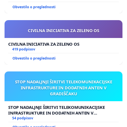
Obvestilo o preglednosti
CIVILNA INICIATIVA ZA ZELENO OS
CIVILNA INICIATIVA ZA ZELENO OS
419 podpisov
Obvestilo o preglednosti
STOP NADALJNJI ŠIRITVI TELEKOMUNIKACIJSKE
INFRASTRUKTURE IN DODATNIH ANTEN V
GRADIŠČAKU
STOP NADALJNJI ŠIRITVI TELEKOMUNIKACIJSKE
INFRASTRUKTURE IN DODATNIH ANTEN V
GRADIŠČAKU
54 podpisov