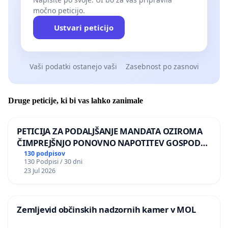
močno peticijo.
Ustvari peticijo
Vaši podatki ostanejo vaši
Zasebnost po zasnovi
Druge peticije, ki bi vas lahko zanimale
PETICIJA ZA PODALJŠANJE MANDATA OZIROMA
ČIMPREJŠNJO PONOVNO NAPOTITEV GOSPODA
BERNARDA ŠRAJNERJA NA VELEPOSLANIŠTVO
130 podpisov
130 Podpisi / 30 dni
REPUBLIKE SLOVENIJE V MOSKVI
23 Jul 2026
Zemljevid občinskih nadzornih kamer v MOL