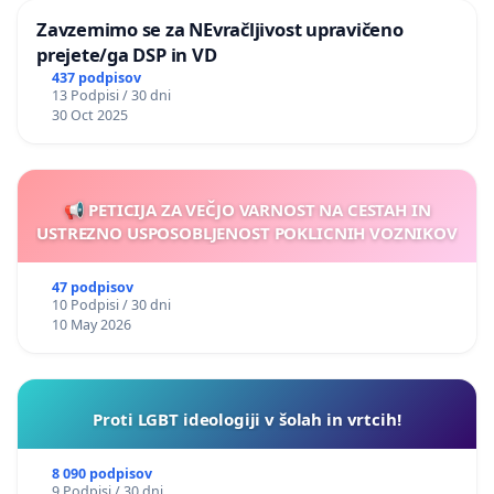
Zavzemimo se za NEvračljivost upravičeno
prejete/ga DSP in VD
437 podpisov
13 Podpisi / 30 dni
30 Oct 2025
📢 PETICIJA ZA VEČJO VARNOST NA CESTAH IN
USTREZNO USPOSOBLJENOST POKLICNIH VOZNIKOV
47 podpisov
10 Podpisi / 30 dni
10 May 2026
Proti LGBT ideologiji v šolah in vrtcih!
8 090 podpisov
9 Podpisi / 30 dni