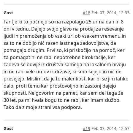
Gost
#18
Feb 07, 2014, 12:33
Fantje ki to počnejo so na razpolago 25 ur na dan in 8
dni v tednu. Dajejo svojo glavo na prodaj za reševanje
ljudi in premoženja ob vsaki uri ob vsakem vremenu in
za to ne dobijo nič razen lastnega zadovoljstva, da
pomagajo drugim. Prvi so, ki priskočijo na pomoč, ker
za pomagat ni ne rabi nepotrebne birokracije, ker
zadeva se odvije iz društva samega na lokalnem nivoju
in ne rabi vele-umov iz države, ki smo sejejo in nič ne
presejejo. Mislim, da je to malenkost, kar bi se jim lahko
dalo, proti temu kar prostovoljno in zastonj dajejo
skupnosti. Ne govorim na pamet, kar sem del tega že
30 let, pa mi hvala bogu to ne rabi, ker imam službo.
Tako da z moje strani vsa podpora.
Gost
#19
Feb 07, 2014, 12:57