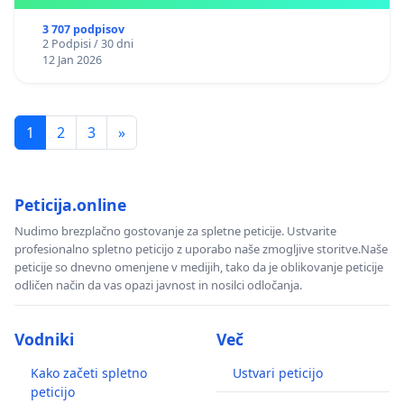
3 707 podpisov
2 Podpisi / 30 dni
12 Jan 2026
1
2
3
»
Peticija.online
Nudimo brezplačno gostovanje za spletne peticije. Ustvarite
profesionalno spletno peticijo z uporabo naše zmogljive storitve.Naše
peticije so dnevno omenjene v medijih, tako da je oblikovanje peticije
odličen način da vas opazi javnost in nosilci odločanja.
Vodniki
Več
Kako začeti spletno
Ustvari peticijo
peticijo