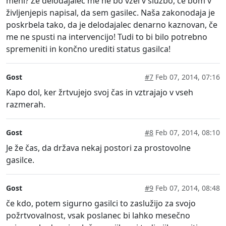
meni? Že delodajalec me ne bo vzel v službo, če bom v
življenjepis napisal, da sem gasilec. Naša zakonodaja je
poskrbela tako, da je delodajalec denarno kaznovan, če
me ne spusti na intervencijo! Tudi to bi bilo potrebno
spremeniti in končno urediti status gasilca!
Gost
#7
Feb 07, 2014, 07:16
Kapo dol, ker žrtvujejo svoj čas in vztrajajo v vseh
razmerah.
Gost
#8
Feb 07, 2014, 08:10
Je že čas, da država nekaj postori za prostovolne
gasilce.
Gost
#9
Feb 07, 2014, 08:48
če kdo, potem sigurno gasilci to zaslužijo za svojo
požrtvovalnost, vsak poslanec bi lahko mesečno