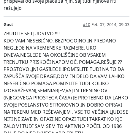
prispeval od svoje plače za njih, saj tudi njihove riti
rešujejo
Gost
#10
Feb 07, 2014, 09:03
ZBUDITE SE LJUDSTVO !!!!
KDO VAM NESEBIČNO, BEZPOGOJNO IN PREDANO
NEGLEDE NA VREMENSKE RAZMERE, URO
DNEVA,NEGLEDE NA OKOLIŠČINE OB VSAKEM
TRENUTKU PRISKOČI NAPOMOČ, POMAGA,REŠUJE ??
PROSTOVOLJNI GASILEC !!!!POMISLITE TUDI NA TO DA
ZAPUŠČA SVOJE DRAGE,DOM IN DELO DA VAM LAHKO
NESEBIČNO POMAGA.POMISLITE TUDI KOLIKO
IZOBRAŽEVANJ,SEMNIARJEV,VAJ IN TRENINGOV
(NJEGOVEGA PROSTEGA ČASA) JE PROTEBNO DA LAHKO
SVOJE POSLANSTVO STROKOVNO IN DOBRO OPRAVI
NA TERENU MED REŠEVANJEM . VSE TO VEČINA LJUDI SE
NITI NE ZAVE IN OPAZI.NE OPAZI TUDI TAKRAT KO KJE
ZALOMI.TUDI SAM SEM TO AKTIVNO POČEL OD 1986