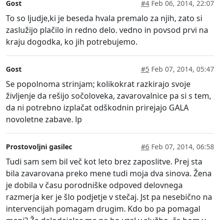
Gost
#4
Feb 06, 2014, 22:07
To so ljudje,ki je beseda hvala premalo za njih, zato si
zaslužijo plačilo in redno delo. vedno in povsod prvi na
kraju dogodka, ko jih potrebujemo.
Gost
#5
Feb 07, 2014, 05:47
Se popolnoma strinjam; kolikokrat razkirajo svoje
življenje da rešijo sočoloveka, zavarovalnice pa si s tem,
da ni potrebno izplačat odškodnin prirejajo GALA
novoletne zabave. lp
Prostovoljni gasilec
#6
Feb 07, 2014, 06:58
Tudi sam sem bil več kot leto brez zaposlitve. Prej sta
bila zavarovana preko mene tudi moja dva sinova. Žena
je dobila v času porodniške odpoved delovnega
razmerja ker je šlo podjetje v stečaj. Jst pa nesebično na
intervencijah pomagam drugim. Kdo bo pa pomagal