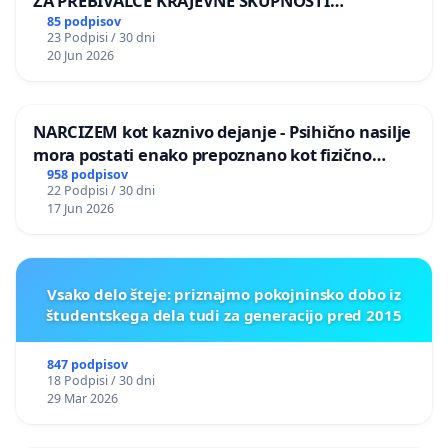
ZA PREBIVALCE KRAJEVNE SKUPNOSTI
PRESTRANEK
85 podpisov
23 Podpisi / 30 dni
20 Jun 2026
NARCIZEM kot kaznivo dejanje - Psihično nasilje
mora postati enako prepoznano kot fizično
nasilje
958 podpisov
22 Podpisi / 30 dni
17 Jun 2026
Vsako delo šteje: priznajmo pokojninsko dobo iz
študentskega dela tudi za generacijo pred 2015
847 podpisov
18 Podpisi / 30 dni
29 Mar 2026