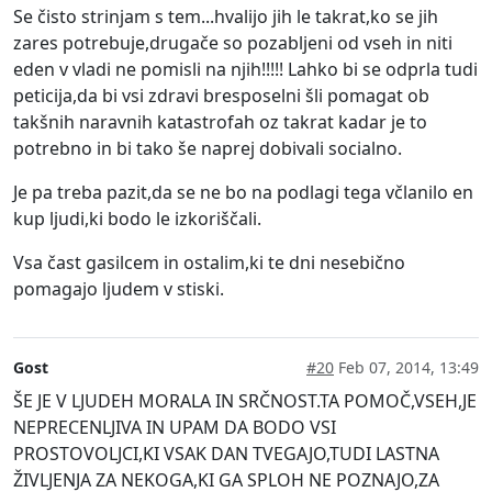
Se čisto strinjam s tem...hvalijo jih le takrat,ko se jih
zares potrebuje,drugače so pozabljeni od vseh in niti
eden v vladi ne pomisli na njih!!!!! Lahko bi se odprla tudi
peticija,da bi vsi zdravi bresposelni šli pomagat ob
takšnih naravnih katastrofah oz takrat kadar je to
potrebno in bi tako še naprej dobivali socialno.
Je pa treba pazit,da se ne bo na podlagi tega včlanilo en
kup ljudi,ki bodo le izkoriščali.
Vsa čast gasilcem in ostalim,ki te dni nesebično
pomagajo ljudem v stiski.
Gost
#20
Feb 07, 2014, 13:49
ŠE JE V LJUDEH MORALA IN SRČNOST.TA POMOČ,VSEH,JE
NEPRECENLJIVA IN UPAM DA BODO VSI
PROSTOVOLJCI,KI VSAK DAN TVEGAJO,TUDI LASTNA
ŽIVLJENJA ZA NEKOGA,KI GA SPLOH NE POZNAJO,ZA