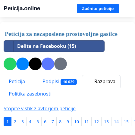
Peticija.online
Začnite peticijo
Peticija za nezaposlene prostovoljne gasilce
Delite na Facebooku (15)
Peticija
Podpisi
Razprava
10 029
Politika zasebnosti
Stopite v stik z avtorjem peticije
1
2
3
4
5
6
7
8
9
10
11
12
13
14
15