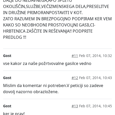
DALJE DO NEDAVNEGA,APO SPLETU
OKOLIŠČIN,SLUŽBE,VEČIZMENSKEGA DELA,PRESELITVE
IN DRUŽINE PRIMORANPOSTAVITI V KOT.
ZATO RAZUMEM IN BREZPOGOJNO PODPIRAM KER VEM
KAKO SO NEOBHODNI PROSTOVOLJNI GASILCI-
HRBTENICA ZAŠČITE IN REŠEVANJA!! PODPRITE
PREDLOG !!!
Gost
#11
Feb 07, 2014, 10:32
vse kakor za naše požrtvovalne gasilce vedno
Gost
#12
Feb 07, 2014, 10:43
Mislim da komentar ni potreben.V peticiji so zadeve
dovolj nazorno obrazložene.
Gost
#13
Feb 07, 2014, 10:45
ker je prav!