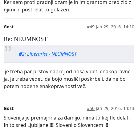
Ker sem proti gradnji dzamije in imigrantom pred zid z
njimi in postrelat to golazen
Gost
#49
Jan 29, 2016, 14:10
Re: NEUMNOST
#2: Liberarist - NEUMNOST
je treba par prstov naprej od nosa videt: enakopravne
ja, je treba vedet, da bojo muslići poskrbeli, da ne bo
potem nobene enakopravnosti več.
Gost
#50
Jan 29, 2016, 14:13
Slovenija je premajhna za đamijo. nima to kej tle delat.
In to sred Ljubljane!!!!! Slovenijo Slovencem !!!