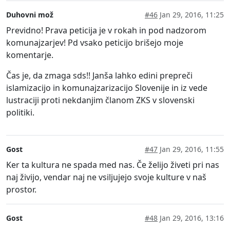
Duhovni mož
#46
Jan 29, 2016, 11:25
Previdno! Prava peticija je v rokah in pod nadzorom
komunajzarjev! Pd vsako peticijo brišejo moje
komentarje.
Čas je, da zmaga sds!! Janša lahko edini prepreči
islamizacijo in komunajzarizacijo Slovenije in iz vede
lustraciji proti nekdanjim članom ZKS v slovenski
politiki.
Gost
#47
Jan 29, 2016, 11:55
Ker ta kultura ne spada med nas. Če želijo živeti pri nas
naj živijo, vendar naj ne vsiljujejo svoje kulture v naš
prostor.
Gost
#48
Jan 29, 2016, 13:16