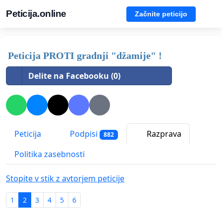
Peticija.online
Začnite peticijo
Peticija PROTI gradnji "džamije" !
Delite na Facebooku (0)
Peticija
Podpisi
Razprava
882
Politika zasebnosti
Stopite v stik z avtorjem peticije
1
2
3
4
5
6