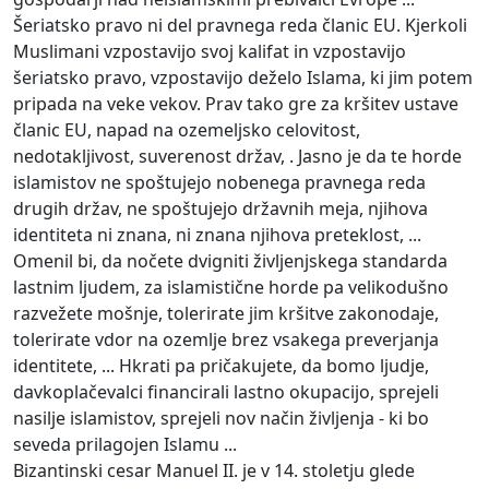
Šeriatsko pravo ni del pravnega reda članic EU. Kjerkoli
Muslimani vzpostavijo svoj kalifat in vzpostavijo
šeriatsko pravo, vzpostavijo deželo Islama, ki jim potem
pripada na veke vekov. Prav tako gre za kršitev ustave
članic EU, napad na ozemeljsko celovitost,
nedotakljivost, suverenost držav, . Jasno je da te horde
islamistov ne spoštujejo nobenega pravnega reda
drugih držav, ne spoštujejo državnih meja, njihova
identiteta ni znana, ni znana njihova preteklost, ...
Omenil bi, da nočete dvigniti življenjskega standarda
lastnim ljudem, za islamistične horde pa velikodušno
razvežete mošnje, tolerirate jim kršitve zakonodaje,
tolerirate vdor na ozemlje brez vsakega preverjanja
identitete, ... Hkrati pa pričakujete, da bomo ljudje,
davkoplačevalci financirali lastno okupacijo, sprejeli
nasilje islamistov, sprejeli nov način življenja - ki bo
seveda prilagojen Islamu ...
Bizantinski cesar Manuel II. je v 14. stoletju glede