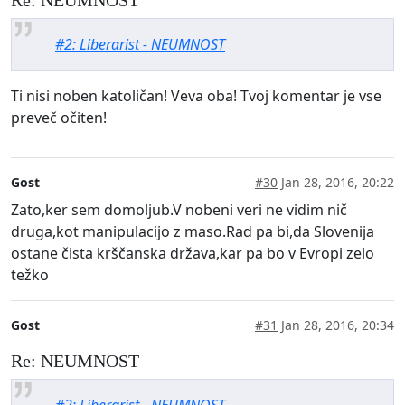
#2: Liberarist - NEUMNOST
Ti nisi noben katoličan! Veva oba! Tvoj komentar je vse
preveč očiten!
Gost
#30
Jan 28, 2016, 20:22
Zato,ker sem domoljub.V nobeni veri ne vidim nič
druga,kot manipulacijo z maso.Rad pa bi,da Slovenija
ostane čista krščanska država,kar pa bo v Evropi zelo
težko
Gost
#31
Jan 28, 2016, 20:34
Re: NEUMNOST
#2: Liberarist - NEUMNOST