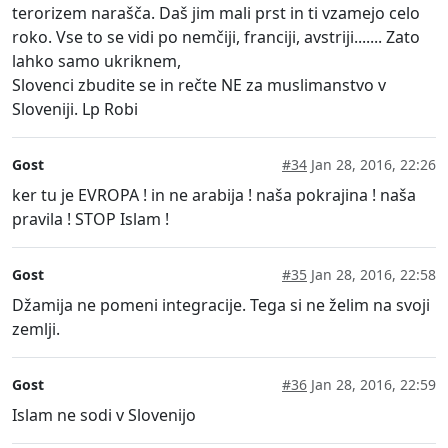
terorizem narašča. Daš jim mali prst in ti vzamejo celo
roko. Vse to se vidi po nemčiji, franciji, avstriji....... Zato
lahko samo ukriknem,
Slovenci zbudite se in rečte NE za muslimanstvo v
Sloveniji. Lp Robi
Gost
#34
Jan 28, 2016, 22:26
ker tu je EVROPA ! in ne arabija ! naša pokrajina ! naša
pravila ! STOP Islam !
Gost
#35
Jan 28, 2016, 22:58
Džamija ne pomeni integracije. Tega si ne želim na svoji
zemlji.
Gost
#36
Jan 28, 2016, 22:59
Islam ne sodi v Slovenijo