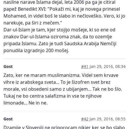
nasilne narave Islama dejal, leta 2006 pa ga je citiral
papež Benedikt XVI: "Pokaži mi, kaj je novega prinesel
Mohamed, in videl boš le slabo in nečloveško. Vero, ki jo
narekuje, pa širi z mečem."
Dar-ul-Islam je tam, kjer stojijo mošeje, ki so ene od
znakov Dar-ul-Islama oziroma znak, da to ozemlje
pripada Islamu. Zato je tudi Saudska Arabija Nemčiji
ponudila izgradnjo 200 mošej.
Gost
#41
Jan 29, 2016, 08:34
Zato, ker ne maram muslimanizma. Videl sem krvave
vihre iz arabskega sveta... To je šizofren svet brez
morale, vsi obsedeni samo z ubijanjem... Tak ne bo šlo.
Tukaj ne bo centra salafizma in vse te njihove
limonade... Ne in ne.
Gost
#42
Jan 29, 2016, 08:55
Dzamije v Sloveniji ne priporocam nikjer ker se bo slabo