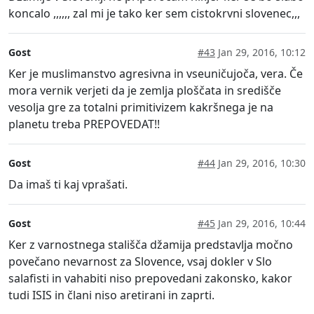
koncalo ,,,,,, zal mi je tako ker sem cistokrvni slovenec,,,
Gost
#43
Jan 29, 2016, 10:12
Ker je muslimanstvo agresivna in vseuničujoča, vera. Če
mora vernik verjeti da je zemlja ploščata in središče
vesolja gre za totalni primitivizem kakršnega je na
planetu treba PREPOVEDAT!!
Gost
#44
Jan 29, 2016, 10:30
Da imaš ti kaj vprašati.
Gost
#45
Jan 29, 2016, 10:44
Ker z varnostnega stališča džamija predstavlja močno
povečano nevarnost za Slovence, vsaj dokler v Slo
salafisti in vahabiti niso prepovedani zakonsko, kakor
tudi ISIS in člani niso aretirani in zaprti.