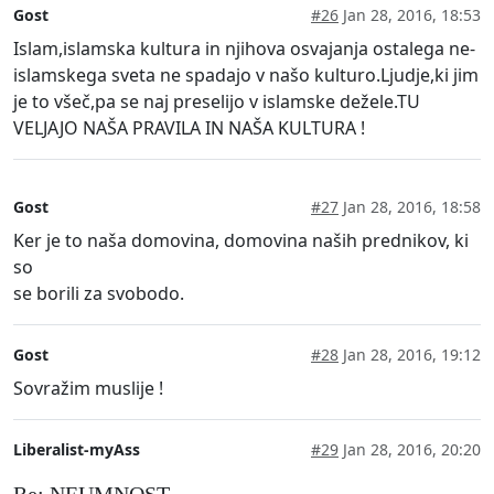
Gost
#26
Jan 28, 2016, 18:53
Islam,islamska kultura in njihova osvajanja ostalega ne-
islamskega sveta ne spadajo v našo kulturo.Ljudje,ki jim
je to všeč,pa se naj preselijo v islamske dežele.TU
VELJAJO NAŠA PRAVILA IN NAŠA KULTURA !
Gost
#27
Jan 28, 2016, 18:58
Ker je to naša domovina, domovina naših prednikov, ki
so
se borili za svobodo.
Gost
#28
Jan 28, 2016, 19:12
Sovražim muslije !
Liberalist-myAss
#29
Jan 28, 2016, 20:20
Re: NEUMNOST