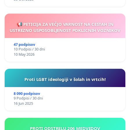
📢 PETICIJA ZA VEČJO VARNOST NA CESTAH IN
USTREZNO USPOSOBLJENOST POKLICNIH VOZNIKOV
47 podpisov
10 Podpisi / 30 dni
10 May 2026
Proti LGBT ideologiji v šolah in vrtcih!
8 090 podpisov
9 Podpisi / 30 dni
16 Jun 2025
PROTI ODSTRELU 206 MEDVEDOV