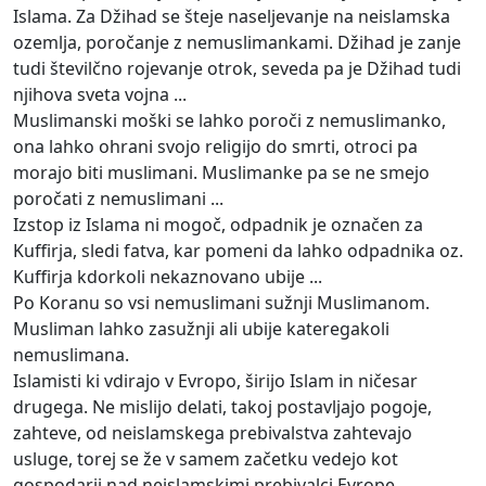
Islama. Za Džihad se šteje naseljevanje na neislamska
ozemlja, poročanje z nemuslimankami. Džihad je zanje
tudi številčno rojevanje otrok, seveda pa je Džihad tudi
njihova sveta vojna ...
Muslimanski moški se lahko poroči z nemuslimanko,
ona lahko ohrani svojo religijo do smrti, otroci pa
morajo biti muslimani. Muslimanke pa se ne smejo
poročati z nemuslimani ...
Izstop iz Islama ni mogoč, odpadnik je označen za
Kuffirja, sledi fatva, kar pomeni da lahko odpadnika oz.
Kuffirja kdorkoli nekaznovano ubije ...
Po Koranu so vsi nemuslimani sužnji Muslimanom.
Musliman lahko zasužnji ali ubije kateregakoli
nemuslimana.
Islamisti ki vdirajo v Evropo, širijo Islam in ničesar
drugega. Ne mislijo delati, takoj postavljajo pogoje,
zahteve, od neislamskega prebivalstva zahtevajo
usluge, torej se že v samem začetku vedejo kot
gospodarji nad neislamskimi prebivalci Evrope ...