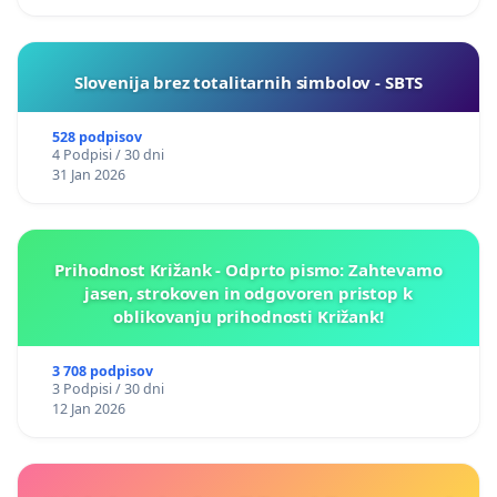
Slovenija brez totalitarnih simbolov - SBTS
528 podpisov
4 Podpisi / 30 dni
31 Jan 2026
Prihodnost Križank - Odprto pismo: Zahtevamo
jasen, strokoven in odgovoren pristop k
oblikovanju prihodnosti Križank!
3 708 podpisov
3 Podpisi / 30 dni
12 Jan 2026