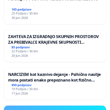
165 podpisov
25 Podpisi / 30 dni
30 Jun 2026
ZAHTEVA ZA IZGRADNJO SKUPNIH PROSTOROV
ZA PREBIVALCE KRAJEVNE SKUPNOSTI
PRESTRANEK
85 podpisov
22 Podpisi / 30 dni
20 Jun 2026
NARCIZEM kot kaznivo dejanje - Psihično nasilje
mora postati enako prepoznano kot fizično
nasilje
959 podpisov
19 Podpisi / 30 dni
17 Jun 2026