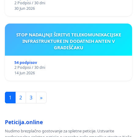
2 Podpisi / 30 dni
30 Jun 2026
STOP NADALJNJI ŠIRITVI TELEKOMUNIKACIJSKE
INFRASTRUKTURE IN DODATNIH ANTEN V
GRADIŠČAKU
54 podpisov
2 Podpisi / 30 dni
14 Jun 2026
1
2
3
»
Peticija.online
Nudimo brezplačno gostovanje za spletne peticije. Ustvarite
profesionalno spletno peticijo z uporabo naše zmogljive storitve.Naše