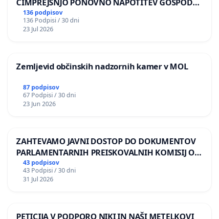
ČIMPREJŠNJO PONOVNO NAPOTITEV GOSPODA
BERNARDA ŠRAJNERJA NA VELEPOSLANIŠTVO
136 podpisov
136 Podpisi / 30 dni
REPUBLIKE SLOVENIJE V MOSKVI
23 Jul 2026
Zemljevid občinskih nadzornih kamer v MOL
87 podpisov
67 Podpisi / 30 dni
23 Jun 2026
ZAHTEVAMO JAVNI DOSTOP DO DOKUMENTOV
PARLAMENTARNIH PREISKOVALNIH KOMISIJ O
ILEGALNI TRGOVINI Z OROŽJEM
43 podpisov
43 Podpisi / 30 dni
31 Jul 2026
PETICIJA V PODPORO NIKI IN NAŠI METELKOVI