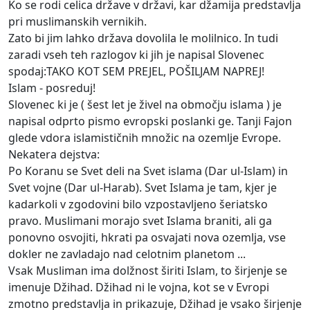
Ko se rodi celica države v državi, kar džamija predstavlja
pri muslimanskih vernikih.
Zato bi jim lahko država dovolila le molilnico. In tudi
zaradi vseh teh razlogov ki jih je napisal Slovenec
spodaj:TAKO KOT SEM PREJEL, POŠILJAM NAPREJ!
Islam - posreduj!
Slovenec ki je ( šest let je živel na območju islama ) je
napisal odprto pismo evropski poslanki ge. Tanji Fajon
glede vdora islamističnih množic na ozemlje Evrope.
Nekatera dejstva:
Po Koranu se Svet deli na Svet islama (Dar ul-Islam) in
Svet vojne (Dar ul-Harab). Svet Islama je tam, kjer je
kadarkoli v zgodovini bilo vzpostavljeno šeriatsko
pravo. Muslimani morajo svet Islama braniti, ali ga
ponovno osvojiti, hkrati pa osvajati nova ozemlja, vse
dokler ne zavladajo nad celotnim planetom ...
Vsak Musliman ima dolžnost širiti Islam, to širjenje se
imenuje Džihad. Džihad ni le vojna, kot se v Evropi
zmotno predstavlja in prikazuje, Džihad je vsako širjenje