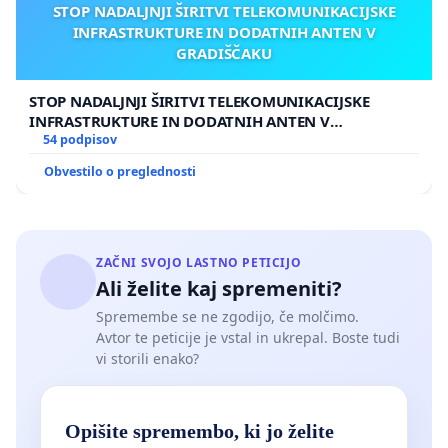
STOP NADALJNJI ŠIRITVI TELEKOMUNIKACIJSKE
INFRASTRUKTURE IN DODATNIH ANTEN V
GRADIŠČAKU
STOP NADALJNJI ŠIRITVI TELEKOMUNIKACIJSKE
INFRASTRUKTURE IN DODATNIH ANTEN V
GRADIŠČAKU
54 podpisov
Obvestilo o preglednosti
ZAČNI SVOJO LASTNO PETICIJO
Ali želite kaj spremeniti?
Spremembe se ne zgodijo, če molčimo.
Avtor te peticije je vstal in ukrepal. Boste tudi
vi storili enako?
Opišite spremembo, ki jo želite