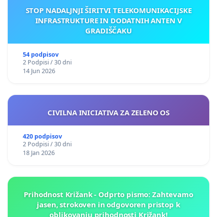
STOP NADALJNJI ŠIRITVI TELEKOMUNIKACIJSKE
INFRASTRUKTURE IN DODATNIH ANTEN V
GRADIŠČAKU
54 podpisov
2 Podpisi / 30 dni
14 Jun 2026
CIVILNA INICIATIVA ZA ZELENO OS
420 podpisov
2 Podpisi / 30 dni
18 Jan 2026
Prihodnost Križank - Odprto pismo: Zahtevamo
jasen, strokoven in odgovoren pristop k
oblikovanju prihodnosti Križank!