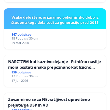
Vsako delo šteje: priznajmo pokojninsko dobo iz
študentskega dela tudi za generacijo pred 2015
847 podpisov
18 Podpisi / 30 dni
29 Mar 2026
NARCIZEM kot kaznivo dejanje - Psihično nasilje
mora postati enako prepoznano kot fizično
nasilje
959 podpisov
17 Podpisi / 30 dni
17 Jun 2026
Zavzemimo se za NEvračljivost upravičeno
prejete/ga DSP in VD
439 podpisov