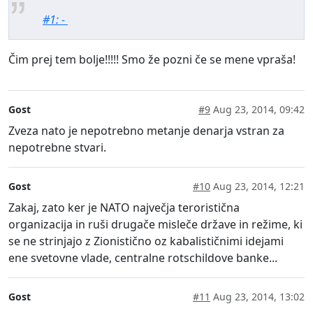
#1: -
Čim prej tem bolje!!!!! Smo že pozni če se mene vpraša!
Gost
#9
Aug 23, 2014, 09:42
Zveza nato je nepotrebno metanje denarja vstran za
nepotrebne stvari.
Gost
#10
Aug 23, 2014, 12:21
Zakaj, zato ker je NATO največja teroristična
organizacija in ruši drugače misleče države in režime, ki
se ne strinjajo z Zionistično oz kabalističnimi idejami
ene svetovne vlade, centralne rotschildove banke...
Gost
#11
Aug 23, 2014, 13:02