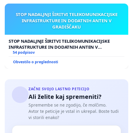
STOP NADALJNJI ŠIRITVI TELEKOMUNIKACIJSKE
INFRASTRUKTURE IN DODATNIH ANTEN V
GRADIŠČAKU
STOP NADALJNJI ŠIRITVI TELEKOMUNIKACIJSKE
INFRASTRUKTURE IN DODATNIH ANTEN V
GRADIŠČAKU
54 podpisov
Obvestilo o preglednosti
ZAČNI SVOJO LASTNO PETICIJO
Ali želite kaj spremeniti?
Spremembe se ne zgodijo, če molčimo.
Avtor te peticije je vstal in ukrepal. Boste tudi
vi storili enako?