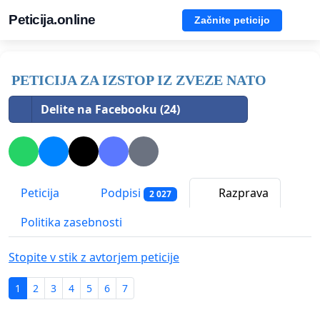
Peticija.online
Začnite peticijo
PETICIJA ZA IZSTOP IZ ZVEZE NATO
Delite na Facebooku (24)
Peticija
Podpisi
Razprava
2 027
Politika zasebnosti
Stopite v stik z avtorjem peticije
1
2
3
4
5
6
7