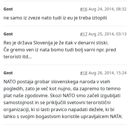
Gost
#16
Aug 24, 2014, 08:32
ne samo iz zveze nato tudi iz eu je treba iztopiti
Gost
#17
Aug 25, 2014, 03:13
Res je država Slovenija je že itak v denarni stiski.
Če gremo ven iz nata bomo tudi bolj varni npr. pred
teroristi itd...
Gost
#18
Aug 26, 2014, 15:24
NATO postaja grobar slovenskega naroda v vseh
pogledih, zato je več kot nujno, da zapremo to temno
plat naše zgodovine. Skozi NATO smo začeli izgubljati
samostojnost in se priključili svetovni teroristični
organizaciji, ki si lasti pravico napadati dežele, ki bi
lahko s svojim bogastvom koristile upravljalcem NATA: