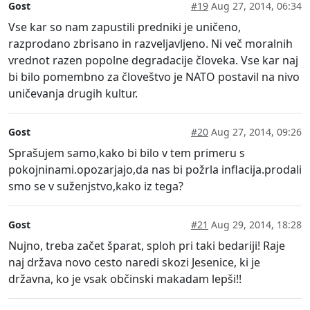
Gost
#19
Aug 27, 2014, 06:34
Vse kar so nam zapustili predniki je uničeno,
razprodano zbrisano in razveljavljeno. Ni več moralnih
vrednot razen popolne degradacije človeka. Vse kar naj
bi bilo pomembno za človeštvo je NATO postavil na nivo
uničevanja drugih kultur.
Gost
#20
Aug 27, 2014, 09:26
Sprašujem samo,kako bi bilo v tem primeru s
pokojninami.opozarjajo,da nas bi požrla inflacija.prodali
smo se v suženjstvo,kako iz tega?
Gost
#21
Aug 29, 2014, 18:28
Nujno, treba začet šparat, sploh pri taki bedariji! Raje
naj država novo cesto naredi skozi Jesenice, ki je
državna, ko je vsak občinski makadam lepši!!