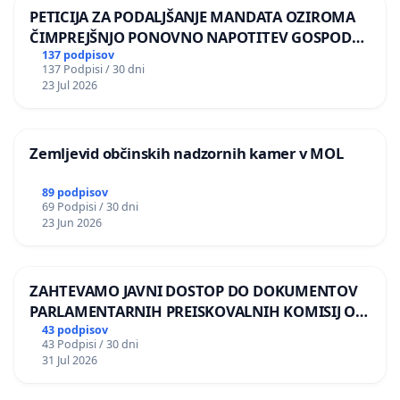
PETICIJA ZA PODALJŠANJE MANDATA OZIROMA
ČIMPREJŠNJO PONOVNO NAPOTITEV GOSPODA
BERNARDA ŠRAJNERJA NA VELEPOSLANIŠTVO
137 podpisov
137 Podpisi / 30 dni
REPUBLIKE SLOVENIJE V MOSKVI
23 Jul 2026
Zemljevid občinskih nadzornih kamer v MOL
89 podpisov
69 Podpisi / 30 dni
23 Jun 2026
ZAHTEVAMO JAVNI DOSTOP DO DOKUMENTOV
PARLAMENTARNIH PREISKOVALNIH KOMISIJ O
ILEGALNI TRGOVINI Z OROŽJEM
43 podpisov
43 Podpisi / 30 dni
31 Jul 2026