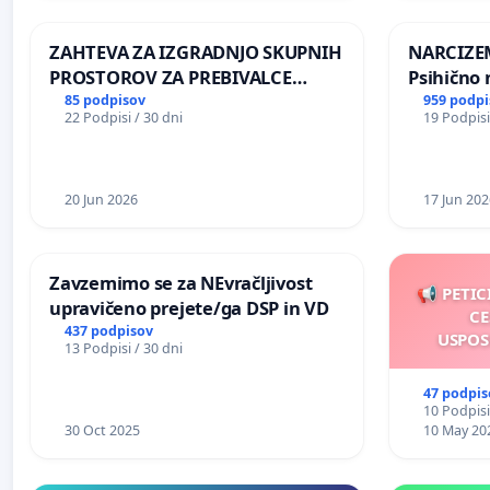
REPUBLIKE SLOVENIJE V MOSKVI
ZAHTEVA ZA IZGRADNJO SKUPNIH
NARCIZEM
PROSTOROV ZA PREBIVALCE
Psihično 
KRAJEVNE SKUPNOSTI
enako pr
85 podpisov
959 podpi
22 Podpisi / 30 dni
19 Podpisi
PRESTRANEK
nasilje
20 Jun 2026
17 Jun 202
Zavzemimo se za NEvračljivost
📢 PETIC
upravičeno prejete/ga DSP in VD
CE
437 podpisov
USPOS
13 Podpisi / 30 dni
47 podpis
10 Podpisi
30 Oct 2025
10 May 20