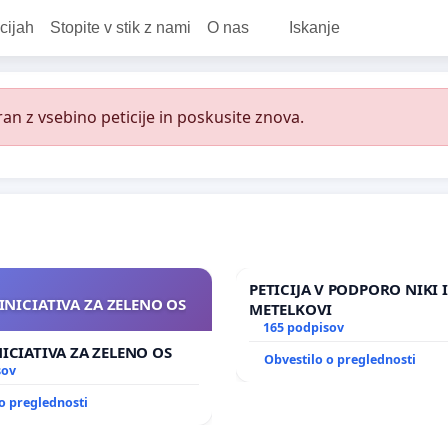
cijah
Stopite v stik z nami
O nas
Iskanje
an z vsebino peticije in poskusite znova.
PETICIJA V PODPORO NIKI 
INICIATIVA ZA ZELENO OS
METELKOVI
165 podpisov
NICIATIVA ZA ZELENO OS
Obvestilo o preglednosti
sov
o preglednosti