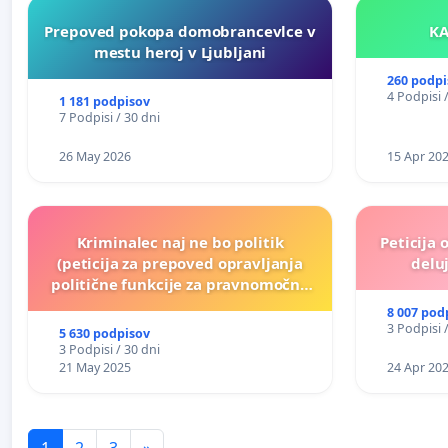
Prepoved pokopa domobrancevlce v
mestu heroj v Ljubljani
260 podpi
4 Podpisi 
1 181 podpisov
7 Podpisi / 30 dni
26 May 2026
15 Apr 20
Kriminalec naj ne bo politik
Peticija 
(peticija za prepoved opravljanja
deluj
politične funkcije za pravnomočno
obsojene politike)
8 007 pod
3 Podpisi 
5 630 podpisov
3 Podpisi / 30 dni
21 May 2025
24 Apr 20
1
2
3
»