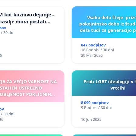
 kot kaznivo dejanje -
Vsako delo šteje: pri
nasilje mora postati
pokojninsko dobo iz štu
epoznano kot fizično
sov
dela tudi za generacijo 
 / 30 dni
847 podpisov
18 Podpisi / 30 dni
6
29 Mar 2026
IJA ZA VEČJO VARNOST NA
Proti LGBT ideologiji v 
STAH IN USTREZNO
vrtcih!
OBLJENOST POKLICNIH
VOZNIKOV
8 090 podpisov
9 Podpisi / 30 dni
ov
 / 30 dni
26
16 Jun 2025