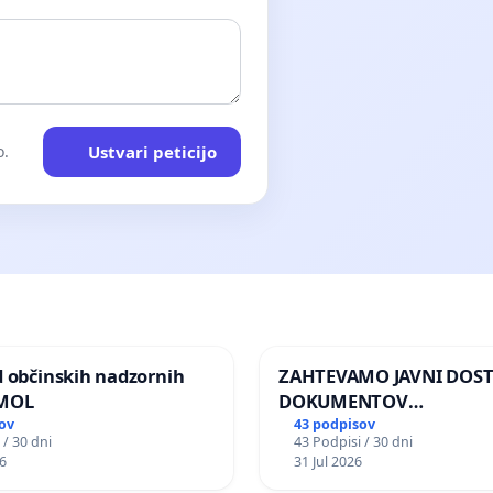
Ustvari peticijo
o.
d občinskih nadzornih
ZAHTEVAMO JAVNI DOS
 MOL
DOKUMENTOV
PARLAMENTARNIH
ov
43 podpisov
 / 30 dni
43 Podpisi / 30 dni
PREISKOVALNIH KOMISIJ
6
31 Jul 2026
ILEGALNI TRGOVINI Z O