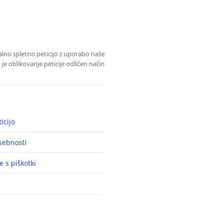
alno spletno peticijo z uporabo naše
je oblikovanje peticije odličen način
icijo
asebnosti
e s piškotki