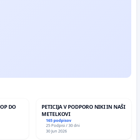
TOP DO
PETICIJA V PODPORO NIKI IN NAŠI
METELKOVI
165 podpisov
25 Podpisi / 30 dni
 O
30 Jun 2026
ROŽJEM