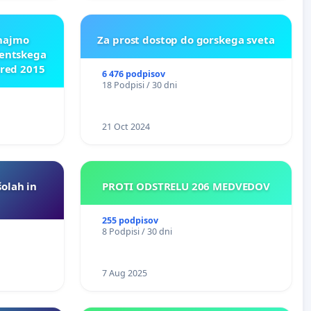
znajmo
Za prost dostop do gorskega sveta
dentskega
pred 2015
6 476 podpisov
18 Podpisi / 30 dni
21 Oct 2024
šolah in
PROTI ODSTRELU 206 MEDVEDOV
255 podpisov
8 Podpisi / 30 dni
7 Aug 2025