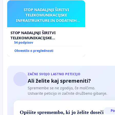
STOP NADALJNJI ŠIRITVI
TELEKOMUNIKACIJSKE
INFRASTRUKTURE IN DODATNIH
ANTEN V GRADIŠČAKU
STOP NADALJNJI ŠIRITVI
TELEKOMUNIKACIJSKE
INFRASTRUKTURE IN DODATNIH
54 podpisov
ANTEN V GRADIŠČAKU
Obvestilo o preglednosti
ZAČNI SVOJO LASTNO PETICIJO
Ali želite kaj spremeniti?
Spremembe se ne zgodijo, če molčimo.
Ustvarite peticijo in začnite družbeno gibanje.
Po
Opišite spremembo, ki jo želite doseči