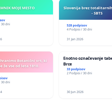
KAMNIK MOJE MESTO
Slovenija brez totalitarni
- SBTS
sov
/ 30 dni
528 podpisov
4 Podpisi / 30 dni
26
31 Jan 2026
Enotno označevanje tabel
ohranimo Botanični vrt, ki
Brce
e že vse od leta 1810.
33 podpisov
2 Podpisi / 30 dni
pisov
/ 30 dni
24
30 Jun 2026