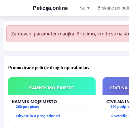
Peticija.online
Brskajte po peti
SL ▼
Zahtevani parameter manjka. Prosimo, vrnite se na str
Promovirane peticije drugih uporabnikov
KAMNIK MOJE MESTO
CIVILNA 
KAMNIK MOJE MESTO
CIVILNA I
260 podpisov
420 podpi
Obvestilo o preglednosti
Obvestilo 