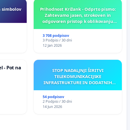
h simbolov
Prihodnost Križank - Odprto pismo:
Zahtevamo jasen, strokoven in
odgovoren pristop k oblikovanju
prihodnosti Križank!
3 708 podpisov
3 Podpisi / 30 dni
12 Jan 2026
 - Pot na
STOP NADALJNJI ŠIRITVI
TELEKOMUNIKACIJSKE
INFRASTRUKTURE IN DODATNIH
ANTEN V GRADIŠČAKU
54 podpisov
2 Podpisi / 30 dni
14 Jun 2026