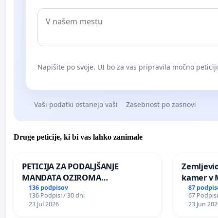
Napišite po svoje. UI bo za vas pripravila močno peticij
Vaši podatki ostanejo vaši
Zasebnost po zasnovi
Druge peticije, ki bi vas lahko zanimale
PETICIJA ZA PODALJŠANJE
Zemljevi
MANDATA OZIROMA
kamer v
ČIMPREJŠNJO PONOVNO
136 podpisov
87 podpis
136 Podpisi / 30 dni
67 Podpisi
NAPOTITEV GOSPODA BERNARDA
23 Jul 2026
23 Jun 202
ŠRAJNERJA NA VELEPOSLANIŠTVO