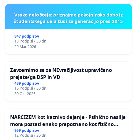
Vsako delo šteje: priznajmo pokojninsko dobo iz
študentskega dela tudi za generacijo pred 2015
847 podpisov
18 Podpisi / 30 dni
29 Mar 2026
Zavzemimo se za NEvračljivost upravičeno
prejete/ga DSP in VD
439 podpisov
15 Podpisi / 30 dni
30 Oct 2025
NARCIZEM kot kaznivo dejanje - Psihično nasilje
mora postati enako prepoznano kot fizično
nasilje
959 podpisov
12 Podpisi / 30 dni