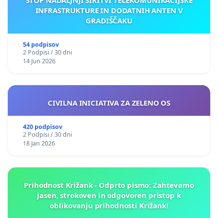
INFRASTRUKTURE IN DODATNIH ANTEN V
GRADIŠČAKU
54 podpisov
2 Podpisi / 30 dni
14 Jun 2026
CIVILNA INICIATIVA ZA ZELENO OS
420 podpisov
2 Podpisi / 30 dni
18 Jan 2026
Prihodnost Križank - Odprto pismo: Zahtevamo
jasen, strokoven in odgovoren pristop k
oblikovanju prihodnosti Križank!