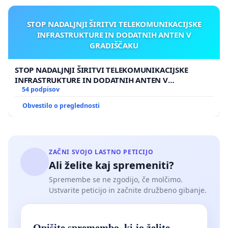
STOP NADALJNJI ŠIRITVI TELEKOMUNIKACIJSKE
INFRASTRUKTURE IN DODATNIH ANTEN V
GRADIŠČAKU
STOP NADALJNJI ŠIRITVI TELEKOMUNIKACIJSKE
INFRASTRUKTURE IN DODATNIH ANTEN V
GRADIŠČAKU
54 podpisov
Obvestilo o preglednosti
ZAČNI SVOJO LASTNO PETICIJO
Ali želite kaj spremeniti?
Spremembe se ne zgodijo, če molčimo.
Ustvarite peticijo in začnite družbeno gibanje.
Opišite spremembo, ki jo želite