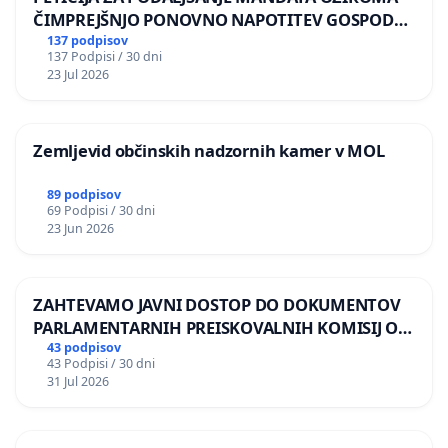
ČIMPREJŠNJO PONOVNO NAPOTITEV GOSPODA
BERNARDA ŠRAJNERJA NA VELEPOSLANIŠTVO
137 podpisov
137 Podpisi / 30 dni
REPUBLIKE SLOVENIJE V MOSKVI
23 Jul 2026
Zemljevid občinskih nadzornih kamer v MOL
89 podpisov
69 Podpisi / 30 dni
23 Jun 2026
ZAHTEVAMO JAVNI DOSTOP DO DOKUMENTOV
PARLAMENTARNIH PREISKOVALNIH KOMISIJ O
ILEGALNI TRGOVINI Z OROŽJEM
43 podpisov
43 Podpisi / 30 dni
31 Jul 2026