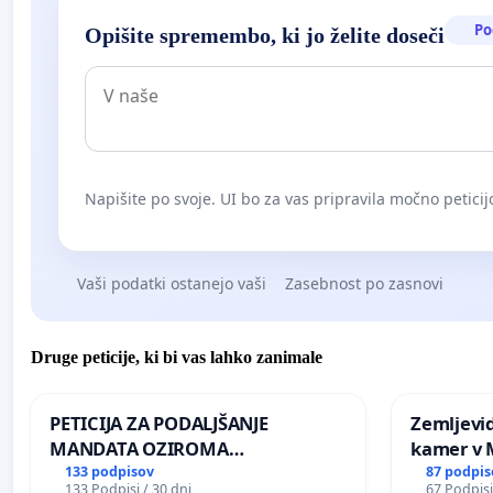
Po
Opišite spremembo, ki jo želite doseči
Napišite po svoje. UI bo za vas pripravila močno peticij
Vaši podatki ostanejo vaši
Zasebnost po zasnovi
Druge peticije, ki bi vas lahko zanimale
PETICIJA ZA PODALJŠANJE
Zemljevi
MANDATA OZIROMA
kamer v
ČIMPREJŠNJO PONOVNO
133 podpisov
87 podpis
133 Podpisi / 30 dni
67 Podpisi