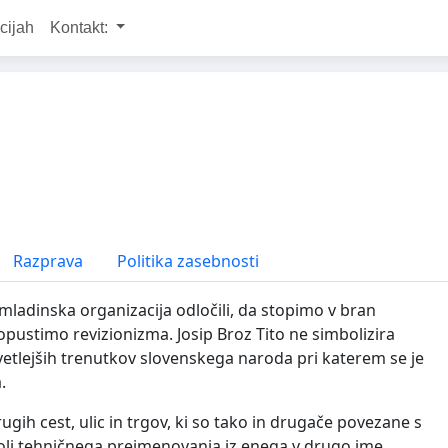
cijah
Kontakt:
Razprava
Politika zasebnosti
ladinska organizacija odločili, da stopimo v bran
ustimo revizionizma. Josip Broz Tito ne simbolizira
etlejših trenutkov slovenskega naroda pri katerem se je
.
gih cest, ulic in trgov, ki so tako in drugače povezane s
j tehničnega preimenovanja iz enega v drugo ime,