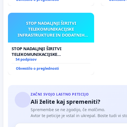
STOP NADALJNJI ŠIRITVI
TELEKOMUNIKACIJSKE
INFRASTRUKTURE IN DODATNIH
ANTEN V GRADIŠČAKU
STOP NADALJNJI ŠIRITVI
TELEKOMUNIKACIJSKE
INFRASTRUKTURE IN DODATNIH
54 podpisov
ANTEN V GRADIŠČAKU
Obvestilo o preglednosti
ZAČNI SVOJO LASTNO PETICIJO
Ali želite kaj spremeniti?
Spremembe se ne zgodijo, če molčimo.
Avtor te peticije je vstal in ukrepal. Boste tudi vi st