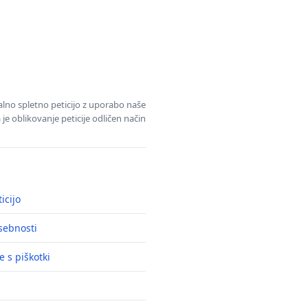
alno spletno peticijo z uporabo naše
je oblikovanje peticije odličen način
icijo
asebnosti
e s piškotki