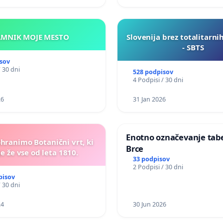
KAMNIK MOJE MESTO
Slovenija brez totalitarni
- SBTS
sov
/ 30 dni
528 podpisov
4 Podpisi / 30 dni
26
31 Jan 2026
Enotno označevanje tabel
ohranimo Botanični vrt, ki
Brce
e že vse od leta 1810.
33 podpisov
2 Podpisi / 30 dni
pisov
/ 30 dni
24
30 Jun 2026