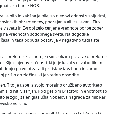
igmatizira borce NOB.
 je bilo in kakšna je bila, so njegovi odnosi s soljudmi,
vinskih obremenitev, podrejanja ali izsiljevanj. Tito
es v svetu in Evropi zelo cenjene vrednote borbe zoper
melji na vrednotah sodobnega sveta. Na dogodke
a časa in taka pobuda postavlja v negativno tudi tiste
vili prelom s Stalinom, ki simbolizira prav tako prelom s
. Kljub njegovi srčnosti, ki jo je kazal v osvobodilnem
 obdobju po vojni zaradi pritiskov iz vzhoda in zaradi
 prišlo do zločina, ki je vreden obsodbe.
ilen. Tito je uspel s svojo moralno družbeno avtoriteto
misliti niti v sanjah. Pod geslom Bratstvo in enotnost so
 Tito je zgolj za en glas ušla Nobelova nagrada za mir, kar
veško veličino.
 pomemben kot general Rudolf Maister in škof Anton M.