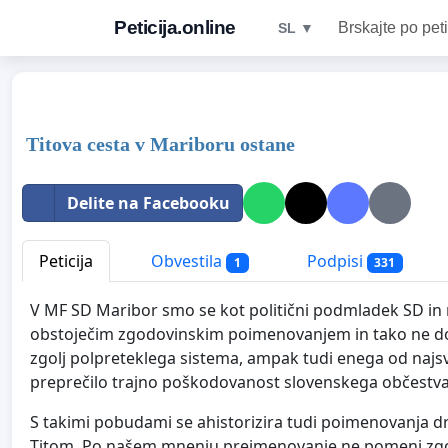
Peticija.online
Brskajte po peti
SL ▼
Titova cesta v Mariboru ostane
Delite na Facebooku
Peticija
Obvestila
Podpisi
1
331
V MF SD Maribor smo se kot politični podmladek SD in m
obstoječim zgodovinskim poimenovanjem in tako ne dop
zgolj polpreteklega sistema, ampak tudi enega od najsv
preprečilo trajno poškodovanost slovenskega občestva
S takimi pobudami se ahistorizira tudi poimenovanja dru
Titom. Po našem mnenju preimenovanje ne pomeni zgol