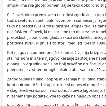
ampak ima sila globlji pomen, saj se tako dokončno st
Če človek nima predstave o narodovi zgodovini, o tem kaj
tudi s svetom, napeti, polni dvomov in sumničenja, zgodo
tako ne predstavlja le totalitarizma, ampak tudi še dan
nacifašizem. Človek, ki ne sprejme teh dejstev, ne te
preteklosti je potrebno gledati skozi oči človeka tisteg
pozitivne stvari, ki jih je Tito storil med leti 1941 in 1980.
Kot njegov najpomembnejši trenutek življenja bi izposta
stalinizmom in s tem njegovo kesanje za storjene napake
gibanju in v graditvi socialno bolj pravične družbe, je v
poenotenja vrst ter mnogih lokalno obarvanih maščevanj
Zahodni Balkan nikoli poprej in kasneje ni bil tako stab
kontinuirano držati skupaj to kar si danes ni mogoče za
v slogi živeli vsi narodi in narodnosti bivše Jugoslavije.
ni zanemarljiv podatek. Vse to kaže na njegovo obče člo
Josip Broz Tito je za mesto Maribor in Štajersko tako