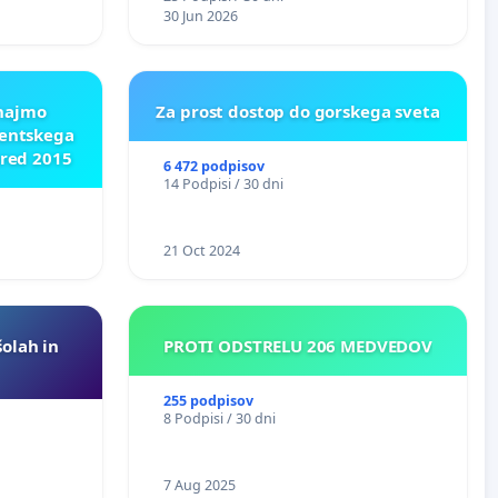
 O
30 Jun 2026
ROŽJEM
znajmo
Za prost dostop do gorskega sveta
dentskega
pred 2015
6 472 podpisov
14 Podpisi / 30 dni
21 Oct 2024
šolah in
PROTI ODSTRELU 206 MEDVEDOV
255 podpisov
8 Podpisi / 30 dni
7 Aug 2025