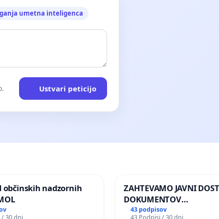
ganja umetna inteligenca
Ustvari peticijo
o.
d občinskih nadzornih
ZAHTEVAMO JAVNI DOS
 MOL
DOKUMENTOV
PARLAMENTARNIH
ov
43 podpisov
 / 30 dni
43 Podpisi / 30 dni