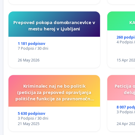
Prepoved pokopa domobrancevlce v
mestu heroj v Ljubljani
260 podpi
4 Podpisi 
1 181 podpisov
7 Podpisi / 30 dni
26 May 2026
15 Apr 20
Kriminalec naj ne bo politik
Peticija 
(peticija za prepoved opravljanja
deluj
politične funkcije za pravnomočno
obsojene politike)
8 007 pod
3 Podpisi 
5 630 podpisov
3 Podpisi / 30 dni
21 May 2025
24 Apr 20