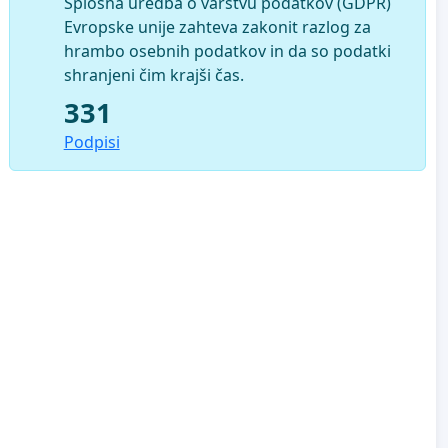
Splošna uredba o varstvu podatkov (GDPR)
Evropske unije zahteva zakonit razlog za
hrambo osebnih podatkov in da so podatki
shranjeni čim krajši čas.
331
Podpisi