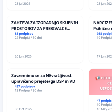
NAPOTITEV GOSPODA BERNARDA
23 Jul 2026
23 Jun 202
ŠRAJNERJA NA VELEPOSLANIŠTVO
REPUBLIKE SLOVENIJE V MOSKVI
ZAHTEVA ZA IZGRADNJO SKUPNIH
NARCIZEM
PROSTOROV ZA PREBIVALCE
Psihično 
KRAJEVNE SKUPNOSTI
enako pr
85 podpisov
958 podpi
22 Podpisi / 30 dni
19 Podpisi
PRESTRANEK
nasilje
20 Jun 2026
17 Jun 202
Zavzemimo se za NEvračljivost
📢 PETIC
upravičeno prejete/ga DSP in VD
CE
437 podpisov
USPOS
13 Podpisi / 30 dni
47 podpis
10 Podpisi
30 Oct 2025
10 May 20