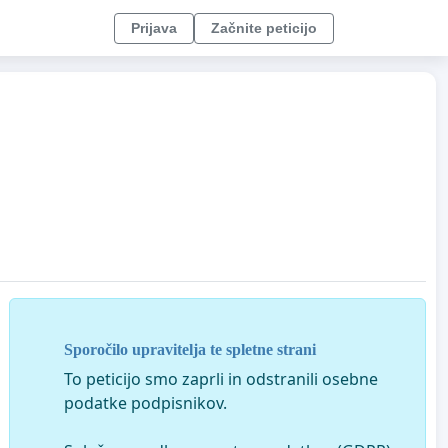
Prijava
Začnite peticijo
Sporočilo upravitelja te spletne strani
To peticijo smo zaprli in odstranili osebne
podatke podpisnikov.