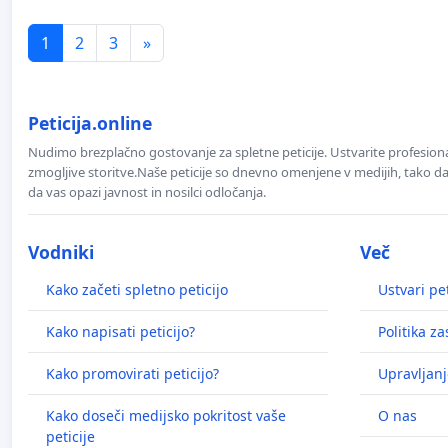
1
2
3
»
Peticija.online
Nudimo brezplačno gostovanje za spletne peticije. Ustvarite profesion
zmogljive storitve.Naše peticije so dnevno omenjene v medijih, tako da 
da vas opazi javnost in nosilci odločanja.
Vodniki
Več
Kako začeti spletno peticijo
Ustvari pet
Kako napisati peticijo?
Politika z
Kako promovirati peticijo?
Upravljanj
Kako doseči medijsko pokritost vaše
O nas
peticije