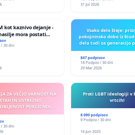
PREISKOVALNIH KOMISIJ
6
31 Jul 2026
ILEGALNI TRGOVINI Z O
 kot kaznivo dejanje -
Vsako delo šteje: pri
nasilje mora postati
pokojninsko dobo iz štu
epoznano kot fizično
sov
dela tudi za generacijo 
 / 30 dni
847 podpisov
18 Podpisi / 30 dni
6
29 Mar 2026
IJA ZA VEČJO VARNOST NA
Proti LGBT ideologiji v 
STAH IN USTREZNO
vrtcih!
OBLJENOST POKLICNIH
VOZNIKOV
8 090 podpisov
9 Podpisi / 30 dni
ov
 / 30 dni
26
16 Jun 2025