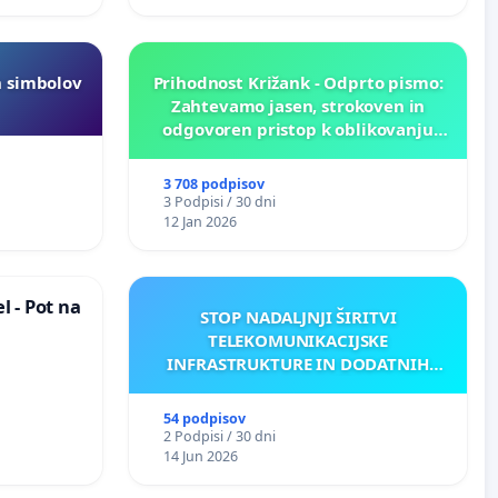
h simbolov
Prihodnost Križank - Odprto pismo:
Zahtevamo jasen, strokoven in
odgovoren pristop k oblikovanju
prihodnosti Križank!
3 708 podpisov
3 Podpisi / 30 dni
12 Jan 2026
 - Pot na
STOP NADALJNJI ŠIRITVI
TELEKOMUNIKACIJSKE
INFRASTRUKTURE IN DODATNIH
ANTEN V GRADIŠČAKU
54 podpisov
2 Podpisi / 30 dni
14 Jun 2026