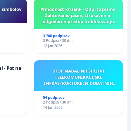
h simbolov
Prihodnost Križank - Odprto pismo:
Zahtevamo jasen, strokoven in
odgovoren pristop k oblikovanju
prihodnosti Križank!
3 708 podpisov
3 Podpisi / 30 dni
12 Jan 2026
 - Pot na
STOP NADALJNJI ŠIRITVI
TELEKOMUNIKACIJSKE
INFRASTRUKTURE IN DODATNIH
ANTEN V GRADIŠČAKU
54 podpisov
2 Podpisi / 30 dni
14 Jun 2026