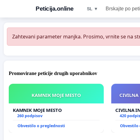
Peticija.online
Brskajte po peti
SL ▼
Zahtevani parameter manjka. Prosimo, vrnite se na str
Promovirane peticije drugih uporabnikov
KAMNIK MOJE MESTO
CIVILNA 
KAMNIK MOJE MESTO
CIVILNA I
260 podpisov
420 podpi
Obvestilo o preglednosti
Obvestilo 