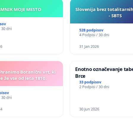
KAMNIK MOJE MESTO
Slovenija brez totalitarni
- SBTS
sov
/ 30 dni
528 podpisov
4 Podpisi / 30 dni
26
31 Jan 2026
Enotno označevanje tabel
ohranimo Botanični vrt, ki
Brce
e že vse od leta 1810.
33 podpisov
2 Podpisi / 30 dni
pisov
/ 30 dni
24
30 Jun 2026