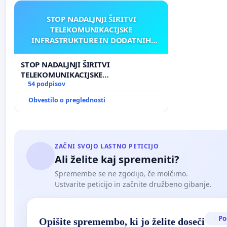
STOP NADALJNJI ŠIRITVI
TELEKOMUNIKACIJSKE
INFRASTRUKTURE IN DODATNIH
ANTEN V GRADIŠČAKU
STOP NADALJNJI ŠIRITVI
TELEKOMUNIKACIJSKE
INFRASTRUKTURE IN DODATNIH
54 podpisov
ANTEN V GRADIŠČAKU
Obvestilo o preglednosti
ZAČNI SVOJO LASTNO PETICIJO
Ali želite kaj spremeniti?
Spremembe se ne zgodijo, če molčimo.
Ustvarite peticijo in začnite družbeno gibanje.
Po
Opišite spremembo, ki jo želite doseči