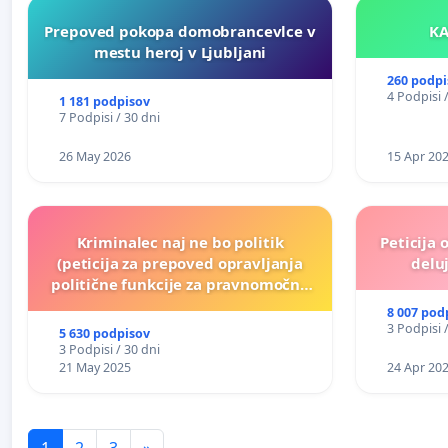
Prepoved pokopa domobrancevlce v
mestu heroj v Ljubljani
260 podpi
4 Podpisi 
1 181 podpisov
7 Podpisi / 30 dni
26 May 2026
15 Apr 20
Kriminalec naj ne bo politik
Peticija 
(peticija za prepoved opravljanja
deluj
politične funkcije za pravnomočno
obsojene politike)
8 007 pod
3 Podpisi 
5 630 podpisov
3 Podpisi / 30 dni
21 May 2025
24 Apr 20
1
2
3
»