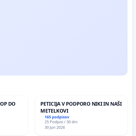
TOP DO
PETICIJA V PODPORO NIKI IN NAŠI
METELKOVI
165 podpisov
25 Podpisi / 30 dni
 O
30 Jun 2026
ROŽJEM