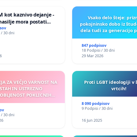
 kot kaznivo dejanje -
Vsako delo šteje: pri
nasilje mora postati
pokojninsko dobo iz štu
epoznano kot fizično
sov
dela tudi za generacijo 
 / 30 dni
847 podpisov
18 Podpisi / 30 dni
6
29 Mar 2026
IJA ZA VEČJO VARNOST NA
Proti LGBT ideologiji v 
STAH IN USTREZNO
vrtcih!
OBLJENOST POKLICNIH
VOZNIKOV
8 090 podpisov
9 Podpisi / 30 dni
ov
 / 30 dni
26
16 Jun 2025