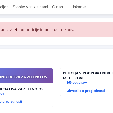
cijah
Stopite v stik z nami
O nas
Iskanje
an z vsebino peticije in poskusite znova.
PETICIJA V PODPORO NIKI 
INICIATIVA ZA ZELENO OS
METELKOVI
165 podpisov
NICIATIVA ZA ZELENO OS
Obvestilo o preglednosti
sov
o preglednosti