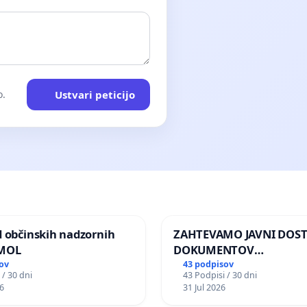
Ustvari peticijo
o.
d občinskih nadzornih
ZAHTEVAMO JAVNI DOS
 MOL
DOKUMENTOV
PARLAMENTARNIH
ov
43 podpisov
 / 30 dni
43 Podpisi / 30 dni
PREISKOVALNIH KOMISIJ
6
31 Jul 2026
ILEGALNI TRGOVINI Z O