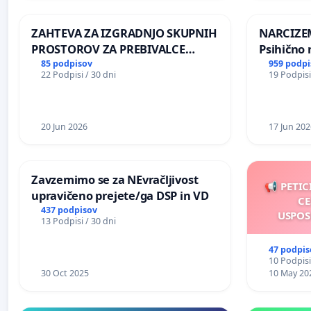
REPUBLIKE SLOVENIJE V MOSKVI
ZAHTEVA ZA IZGRADNJO SKUPNIH
NARCIZEM
PROSTOROV ZA PREBIVALCE
Psihično 
KRAJEVNE SKUPNOSTI
enako pr
85 podpisov
959 podpi
22 Podpisi / 30 dni
19 Podpisi
PRESTRANEK
nasilje
20 Jun 2026
17 Jun 202
Zavzemimo se za NEvračljivost
📢 PETIC
upravičeno prejete/ga DSP in VD
CE
437 podpisov
USPOS
13 Podpisi / 30 dni
47 podpis
10 Podpisi
30 Oct 2025
10 May 20