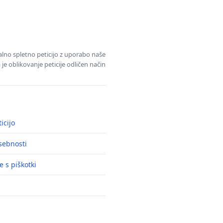
alno spletno peticijo z uporabo naše
je oblikovanje peticije odličen način
icijo
asebnosti
e s piškotki