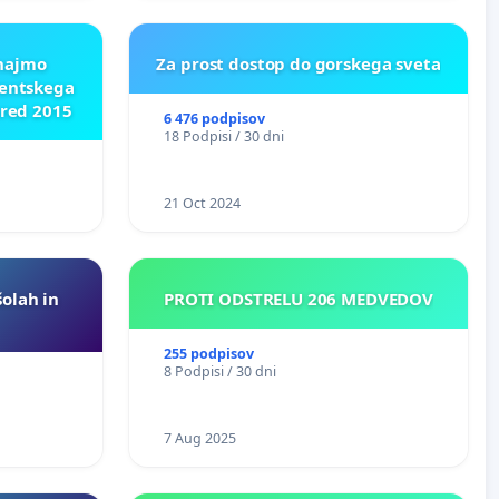
znajmo
Za prost dostop do gorskega sveta
dentskega
pred 2015
6 476 podpisov
18 Podpisi / 30 dni
21 Oct 2024
šolah in
PROTI ODSTRELU 206 MEDVEDOV
255 podpisov
8 Podpisi / 30 dni
7 Aug 2025