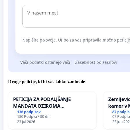
Napišite po svoje. UI bo za vas pripravila močno peticij
Vaši podatki ostanejo vaši
Zasebnost po zasnovi
Druge peticije, ki bi vas lahko zanimale
PETICIJA ZA PODALJŠANJE
Zemljevi
MANDATA OZIROMA
kamer v
ČIMPREJŠNJO PONOVNO
136 podpisov
87 podpis
136 Podpisi / 30 dni
67 Podpisi
NAPOTITEV GOSPODA BERNARDA
23 Jul 2026
23 Jun 202
ŠRAJNERJA NA VELEPOSLANIŠTVO