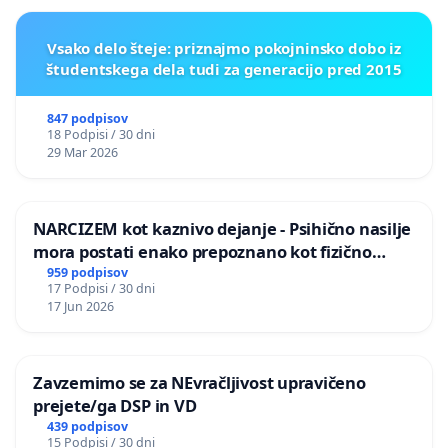
Vsako delo šteje: priznajmo pokojninsko dobo iz
študentskega dela tudi za generacijo pred 2015
847 podpisov
18 Podpisi / 30 dni
29 Mar 2026
NARCIZEM kot kaznivo dejanje - Psihično nasilje
mora postati enako prepoznano kot fizično
nasilje
959 podpisov
17 Podpisi / 30 dni
17 Jun 2026
Zavzemimo se za NEvračljivost upravičeno
prejete/ga DSP in VD
439 podpisov
15 Podpisi / 30 dni