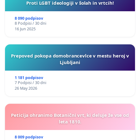
Proti LGBT ideologiji v šolah in vrtcih!
8 090 podpisov
8 Podpisi / 30 dni
16 Jun 2025
Prepoved pokopa domobrancevlce v mestu heroj v
Ljubljani
1 181 podpisov
7 Podpisi / 30 dni
26 May 2026
Peticija ohranimo Botanični vrt, ki deluje že vse od
leta 1810.
8 009 podpisov