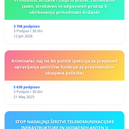
jasen, strokoven in odgovoren pristop k
oblikovanju prihodnosti Križank!
3 708 podpisov
3 Podpisi / 30 dni
12 Jan 2026
Kriminalec naj ne bo politik (peticija za prepoved
opravljanja politične funkcije za pravnomočno
obsojene politike)
5 630 podpisov
3 Podpisi / 30 dni
21 May 2025
STOP NADALJNJI ŠIRITVI TELEKOMUNIKACIJSKE
INFRASTRUKTURE IN DODATNIH ANTEN V