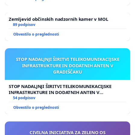
Zemljevid občinskih nadzornih kamer v MOL
89 podpisov
Obvestilo o preglednosti
STOP NADALJNJI ŠIRITVI TELEKOMUNIKACIJSKE
INFRASTRUKTURE IN DODATNIH ANTEN V
GRADIŠČAKU
STOP NADALJNJI ŠIRITVI TELEKOMUNIKACIJSKE
INFRASTRUKTURE IN DODATNIH ANTEN V
GRADIŠČAKU
54 podpisov
Obvestilo o preglednosti
CIVILNA INICIATIVA ZA ZELENO OS