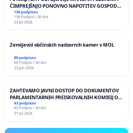
ČIMPREJŠNJO PONOVNO NAPOTITEV GOSPODA
BERNARDA ŠRAJNERJA NA VELEPOSLANIŠTVO
136 podpisov
136 Podpisi / 30 dni
REPUBLIKE SLOVENIJE V MOSKVI
23 Jul 2026
Zemljevid občinskih nadzornih kamer v MOL
89 podpisov
69 Podpisi / 30 dni
23 Jun 2026
ZAHTEVAMO JAVNI DOSTOP DO DOKUMENTOV
PARLAMENTARNIH PREISKOVALNIH KOMISIJ O
ILEGALNI TRGOVINI Z OROŽJEM
43 podpisov
43 Podpisi / 30 dni
31 Jul 2026