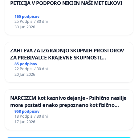
PETICIJA V PODPORO NIKI IN NAŠI METELKOVI
165 podpisov
25 Podpisi / 30 dni
30 Jun 2026
ZAHTEVA ZA IZGRADNJO SKUPNIH PROSTOROV
ZA PREBIVALCE KRAJEVNE SKUPNOSTI
PRESTRANEK
85 podpisov
22 Podpisi / 30 dni
20 Jun 2026
NARCIZEM kot kaznivo dejanje - Psihično nasilje
mora postati enako prepoznano kot fizično
nasilje
958 podpisov
18 Podpisi / 30 dni
17 Jun 2026