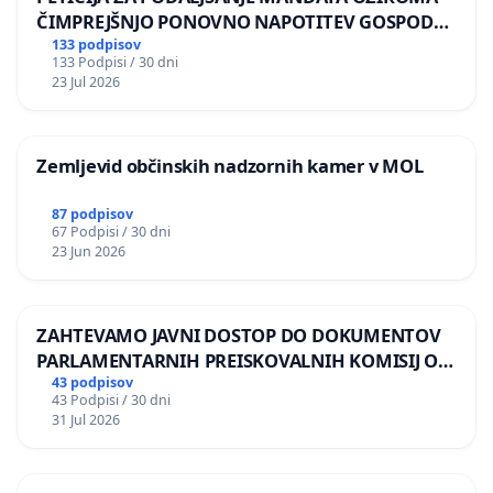
ČIMPREJŠNJO PONOVNO NAPOTITEV GOSPODA
BERNARDA ŠRAJNERJA NA VELEPOSLANIŠTVO
133 podpisov
133 Podpisi / 30 dni
REPUBLIKE SLOVENIJE V MOSKVI
23 Jul 2026
Zemljevid občinskih nadzornih kamer v MOL
87 podpisov
67 Podpisi / 30 dni
23 Jun 2026
ZAHTEVAMO JAVNI DOSTOP DO DOKUMENTOV
PARLAMENTARNIH PREISKOVALNIH KOMISIJ O
ILEGALNI TRGOVINI Z OROŽJEM
43 podpisov
43 Podpisi / 30 dni
31 Jul 2026