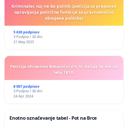
Kriminalec naj ne bo politik (peticija za prepoved
opravljanja politične funkcije za pravnomočno
obsojene politike)
5 630 podpisov
3 Podpisi / 30 dni
21 May 2025
Peticija ohranimo Botanični vrt, ki deluje že vse od
leta 1810.
8 007 podpisov
3 Podpisi / 30 dni
24 Apr 2024
Enotno označevanje tabel - Pot na Brce