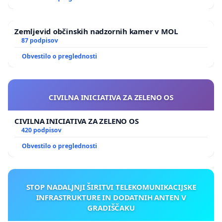
Zemljevid občinskih nadzornih kamer v MOL
87 podpisov
Obvestilo o preglednosti
CIVILNA INICIATIVA ZA ZELENO OS
CIVILNA INICIATIVA ZA ZELENO OS
420 podpisov
Obvestilo o preglednosti
STOP NADALJNJI ŠIRITVI TELEKOMUNIKACIJSKE
INFRASTRUKTURE IN DODATNIH ANTEN V
GRADIŠČAKU