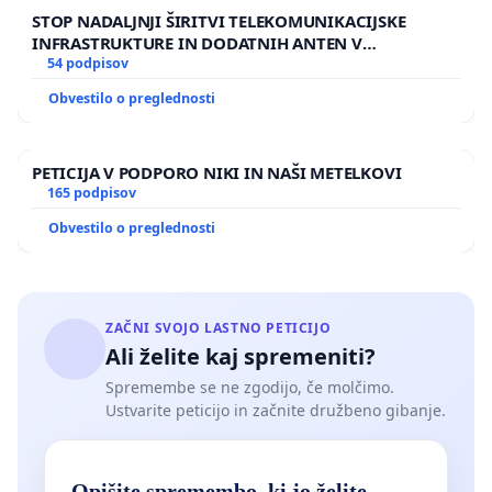
STOP NADALJNJI ŠIRITVI TELEKOMUNIKACIJSKE
INFRASTRUKTURE IN DODATNIH ANTEN V
GRADIŠČAKU
54 podpisov
Obvestilo o preglednosti
PETICIJA V PODPORO NIKI IN NAŠI METELKOVI
165 podpisov
Obvestilo o preglednosti
ZAČNI SVOJO LASTNO PETICIJO
Ali želite kaj spremeniti?
Spremembe se ne zgodijo, če molčimo.
Ustvarite peticijo in začnite družbeno gibanje.
Opišite spremembo, ki jo želite