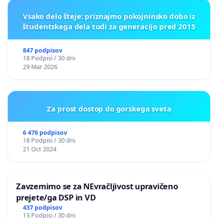
Vsako delo šteje: priznajmo pokojninsko dobo iz
študentskega dela tudi za generacijo pred 2015
847 podpisov
18 Podpisi / 30 dni
29 Mar 2026
Za prost dostop do gorskega sveta
6 476 podpisov
18 Podpisi / 30 dni
21 Oct 2024
Zavzemimo se za NEvračljivost upravičeno
prejete/ga DSP in VD
437 podpisov
13 Podpisi / 30 dni